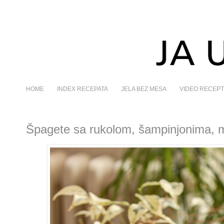
HOME
INDEX RECEPATA
JELA BEZ MESA
VIDEO RECEPT
Špagete sa rukolom, šampinjonima, m