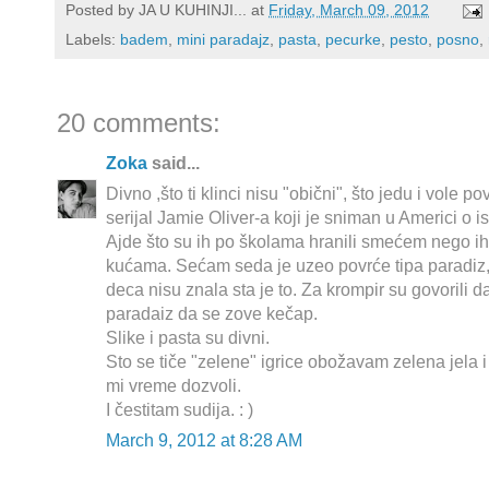
Posted by
JA U KUHINJI...
at
Friday, March 09, 2012
Labels:
badem
,
mini paradajz
,
pasta
,
pecurke
,
pesto
,
posno
,
20 comments:
Zoka
said...
Divno ,što ti klinci nisu "obični", što jedu i vole
serijal Jamie Oliver-a koji je sniman u Americi o 
Ajde što su ih po školama hranili smećem nego ih n
kućama. Sećam seda je uzeo povrće tipa paradiz, 
deca nisu znala sta je to. Za krompir su govorili d
paradaiz da se zove kečap.
Slike i pasta su divni.
Sto se tiče "zelene" igrice obožavam zelena jela 
mi vreme dozvoli.
I čestitam sudija. : )
March 9, 2012 at 8:28 AM