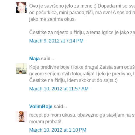
Ovo je savršeno jelo za mene :) Dopada mi se sve
od pečurkica, mini paradajzići, ma sve! A sos od 
jako me zanima okus!
Čestitke za mjesto u žiriju, a tema igrice je jako z
March 9, 2012 at 7:14 PM
Maja
said...
Koje predivne boje i fotke draga! Zaista sam odu
novom serijom ovih fotografija! I jelo je predivno,
Čestitke na žiriju, idem skoknut do sajta :)
March 10, 2012 at 11:57 AM
VolimBoje
said...
recept po mom ukusu, obavezno ga stavljam na svo
moram probati!
March 10, 2012 at 1:10 PM