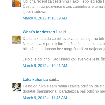
Odlična recept za tjesteninu i jako lijepo izgleda !
Čestitam ti za pozivnicu u žiri, zanimljiva je tema i
lijepih radova.
March 9, 2012 at 10:39 AM
What's for dessert?
said...
Da sam znala da će biti ovakva tema, sigurno bih se
Nekako svaki put mislim "možda će biti neka slatk
biti u žiriju, odnosno bez mogućnosti za natjecanj
Jelo ti je odlično! Kao i klinci koji sve vole jesti, š
March 9, 2012 at 10:41 AM
Laka kuharica
said...
Pesto od rukole sam radila i zaista odlično ide s t
dodatak šampinjona i paradajzića baš odlično na
March 9, 2012 at 11:43 AM