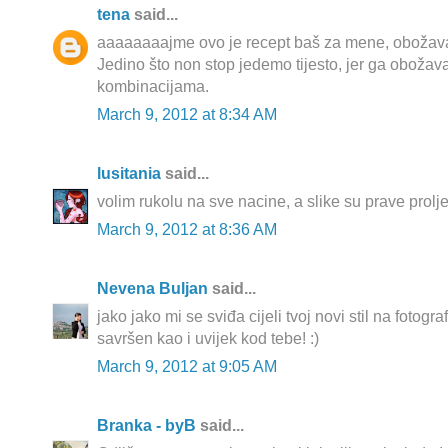
tena
said...
aaaaaaaajme ovo je recept baš za mene, obožavam 
Jedino što non stop jedemo tijesto, jer ga obož
kombinacijama.
March 9, 2012 at 8:34 AM
lusitania
said...
volim rukolu na sve nacine, a slike su prave prolje
March 9, 2012 at 8:36 AM
Nevena Buljan
said...
jako jako mi se sviđa cijeli tvoj novi stil na fotogr
savršen kao i uvijek kod tebe! :)
March 9, 2012 at 9:05 AM
Branka - byB
said...