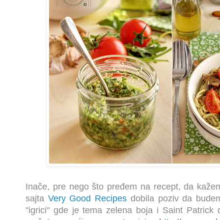
Inače, pre nego što pređem na recept, da kaže
sajta
Very Good Recipes
dobila poziv da budem
"igrici" gde je tema zelena boja i Saint Patrick 