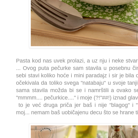
Pasta kod nas uvek prolazi, a uz nju i neke stvar
... Ovog puta pečurke sam stavila u posebnu čin
sebi stavi koliko hoće i mini paradajz i sir je bil
očekivala da toliko svega "natabaju" u svoje tanji
sama stavila možda bi se i namrštili a ovako se
"mmmm.... pečurkice...." i moje (?!"##!) iznad glav
to je već druga priča jer baš i nije "blagog" i
moj... nemam baš uobičajenu decu što se hrane ti