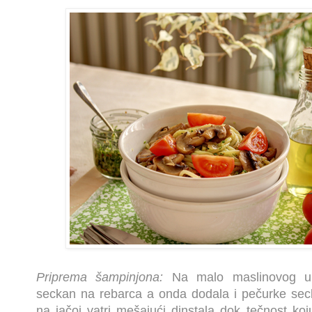
Priprema šampinjona:
Na malo maslinovog ulj
seckan na rebarca a onda dodala i pečurke secka
na jačoj vatri mešajući dinstala dok tečnost koj