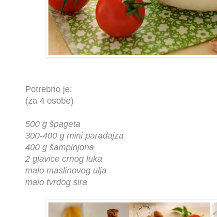
Potrebno je:
(za 4 osobe)
500 g špageta
300-400 g mini paradajza
400 g šampinjona
2 glavice crnog luka
malo maslinovog ulja
malo tvrdog sira