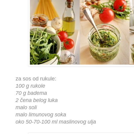
za sos od rukule:
100 g rukole
70 g badema
2 čena belog luka
malo soli
malo limunovog soka
oko 50-70-100 ml maslinovog ulja