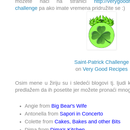
možete naći na stranici
http://verygood
challenge
pa ako imate vremena pridružite se :)
Saint-Patrick Challenge
on
Very Good Recipes
Osim mene u žiriju su i sledeći blogovi tj. ljudi 
predlažem da ih posetite jer možete pronaći mnog
Angie from
Big Bear's Wife
Antonella from
Sapori in Concerto
Colette from
Cakes, Bakes and other Bits
Dima from
Dima's Kitchen