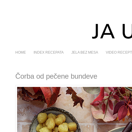
HOME
INDEX RECEPATA
JELA BEZ MESA
VIDEO RECEPT
Čorba od pečene bundeve