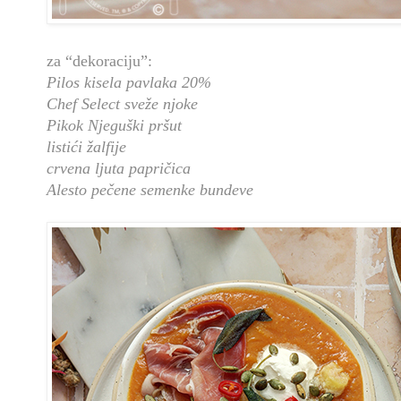
za “dekoraciju”:
Pilos kisela pavlaka 20%
Chef Select sveže njoke
Pikok Njeguški pršut
listići žalfije
crvena ljuta papričica
Alesto pečene semenke bundeve