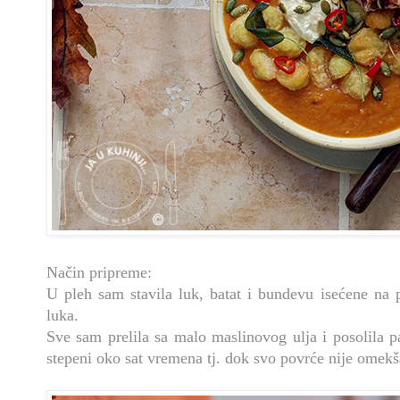
Način pripreme:
U pleh sam stavila luk, batat i bundevu isećene na 
luka.
Sve sam prelila sa malo maslinovog ulja i posolila p
stepeni oko sat vremena tj. dok svo povrće nije omekš