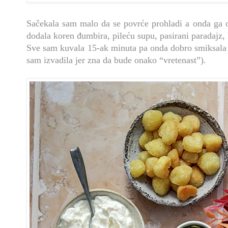
Sačekala sam malo da se povrće prohladi a onda ga olj
dodala koren đumbira, pileću supu, pasirani paradajz,
Sve sam kuvala 15-ak minuta pa onda dobro smiksal
sam izvadila jer zna da bude onako “vretenast”).