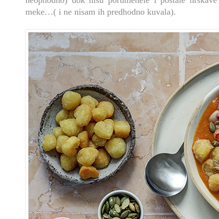
neophodno) dok nisu porumenele i postale hrskave 
meke…( i ne nisam ih predhodno kuvala).