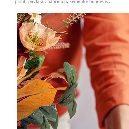
pršut, pavlaku, papričicu, semenke bundeve…