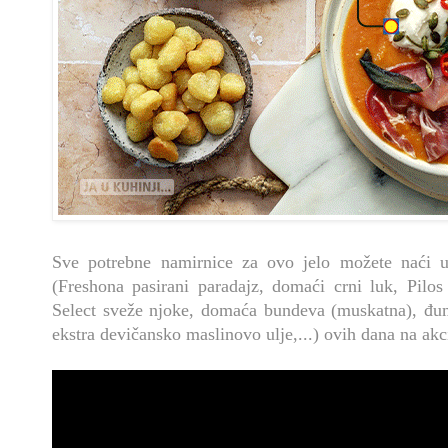
Sve potrebne namirnice za ovo jelo možete naći
(Freshona pasirani paradajz, domaći crni luk, Pilo
Select sveže njoke, domaća bundeva (muskatna), đum
ekstra devičansko maslinovo ulje,...) ovih dana na akci