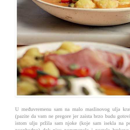
U međuvremenu sam na malo maslinovog ulja kratko 
(pazite da vam ne pregore jer zaista brzo budu gotovi
istom ulju pržila sam njoke (koje sam isekla na 