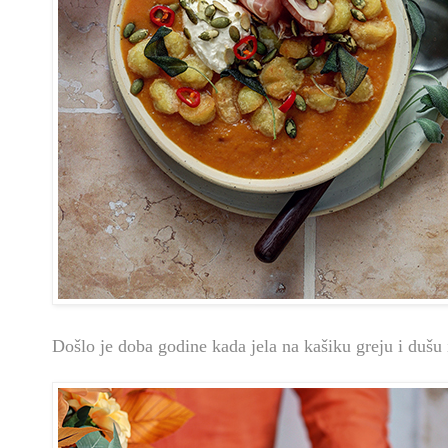
Došlo je doba godine kada jela na kašiku greju i dušu i