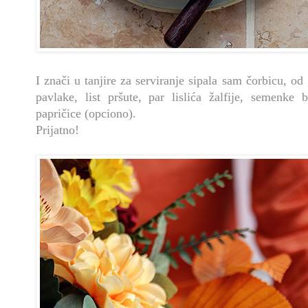
I znači u tanjire za serviranje sipala sam čorbicu, od 
pavlake, list pršute, par lislića žalfije, semenke 
papričice (opciono).
Prijatno!