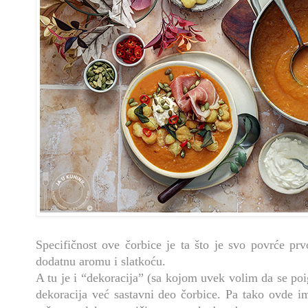
Specifičnost ove čorbice je ta što je svo povrće pr
dodatnu aromu i slatkoću.
A tu je i “dekoracija” (sa kojom uvek volim da se poi
dekoracija već sastavni deo čorbice. Pa tako ovde i