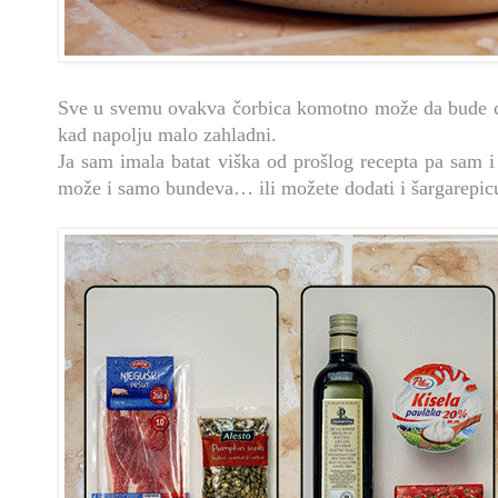
Sve u svemu ovakva čorbica komotno može da bude ceo
kad napolju malo zahladni.
Ja sam imala batat viška od prošlog recepta pa sam i 
može i samo bundeva… ili možete dodati i šargarepi