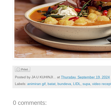
Posted by
JA U KUHINJI...
at
Thursday, September 19, 2024
Labels:
animiran gif
,
batat
,
bundeva
,
LIDL
,
supa
,
video recep
0 comments: