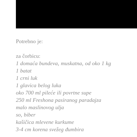
Potrebno je:
za čorbicu:
1 domaća bundeva, muskatna, od oko 1 kg
1 batat
1 crni luk
1 glavica belog luka
oko 700 ml pileće ili povrtne supe
250 ml Freshona pasiranog paradajza
malo maslinovog ulja
so, biber
kašičica mlevene kurkume
3-4 cm korena svežeg đumbira