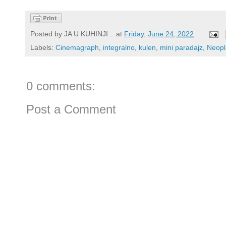
Posted by
JA U KUHINJI...
at
Friday, June 24, 2022
Labels:
Cinemagraph
,
integralno
,
kulen
,
mini paradajz
,
Neopl
0 comments:
Post a Comment