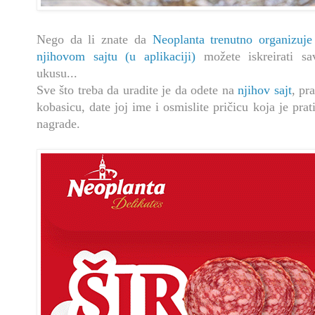
Nego da li znate da
Neoplanta trenutno organizuje
njihovom sajtu (u aplikaciji)
možete iskreirati s
ukusu...
Sve što treba da uradite je da odete na
njihov sajt
, pr
kobasicu, date joj ime i osmislite pričicu koja je prat
nagrade.