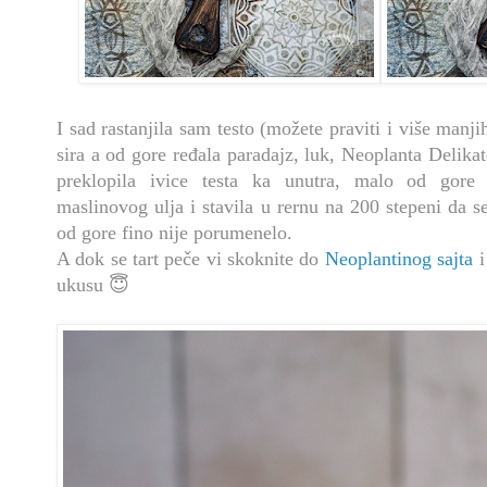
I sad rastanjila sam testo (možete praviti i više manjih
sira a od gore ređala paradajz, luk, Neoplanta Delikate
preklopila ivice testa ka unutra, malo od gore 
maslinovog ulja i stavila u rernu na 200 stepeni da s
od gore fino nije porumenelo.
A dok se tart peče vi skoknite do
Neoplantinog sajta
i
ukusu 😇