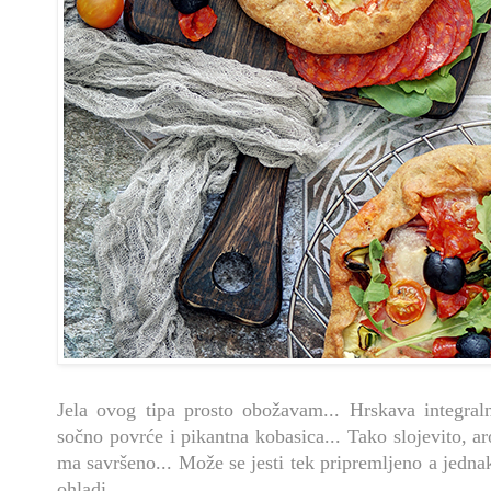
Jela ovog tipa prosto obožavam... Hrskava integraln
sočno povrće i pikantna kobasica... Tako slojevito, a
ma savršeno... Može se jesti tek pripremljeno a jedna
ohladi.