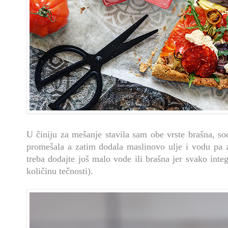
U činiju za mešanje stavila sam obe vrste brašna, s
promešala a zatim dodala maslinovo ulje i vodu pa z
treba dodajte još malo vode ili brašna jer svako integ
količinu tečnosti).