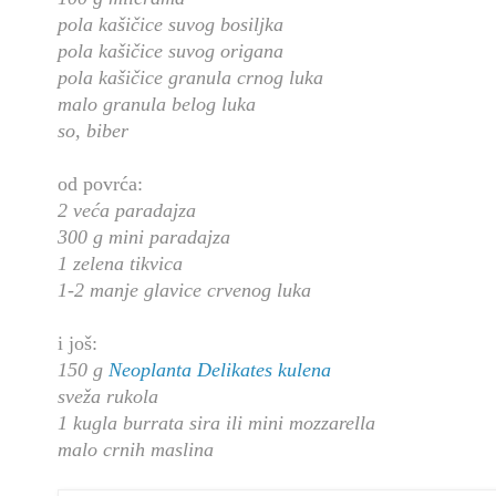
pola kašičice suvog bosiljka
pola kašičice suvog origana
pola kašičice granula crnog luka
malo granula belog luka
so, biber
od povrća:
2 veća paradajza
300 g mini paradajza
1 zelena tikvica
1-2 manje glavice crvenog luka
i još:
150 g
Neoplanta Delikates kulena
sveža rukola
1 kugla burrata sira ili mini mozzarella
malo crnih maslina