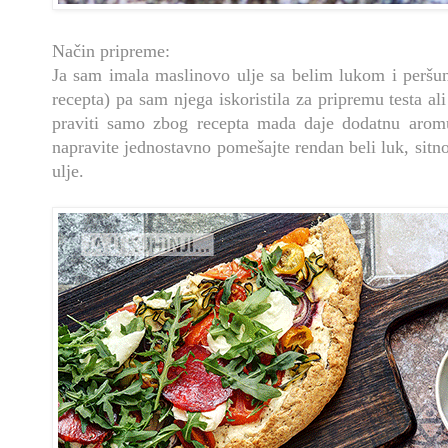
Način pripreme:
Ja sam imala maslinovo ulje sa belim lukom i perš
recepta) pa sam njega iskoristila za pripremu testa al
praviti samo zbog recepta mada daje dodatnu aromu
napravite jednostavno pomešajte rendan beli luk, sitn
ulje.