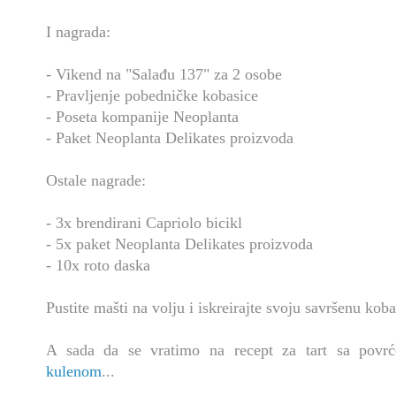
I nagrada:
- Vikend na "Salađu 137" za 2 osobe
- Pravljenje pobedničke kobasice
- Poseta kompanije Neoplanta
- Paket Neoplanta Delikates proizvoda
Ostale nagrade:
- 3x brendirani Capriolo bicikl
- 5x paket Neoplanta Delikates proizvoda
- 10x roto daska
Pustite mašti na volju i iskreirajte svoju savršenu ko
A sada da se vratimo na recept za tart sa pov
kulenom
...