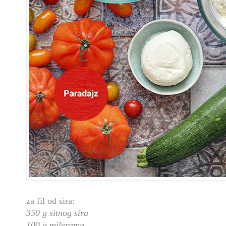
za fil od sira:
350 g sitnog sira
100 g milerama