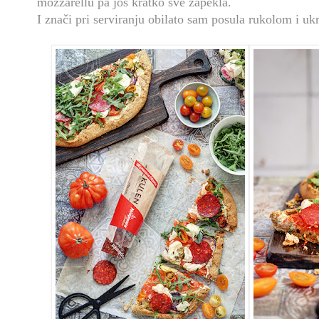
mozzarellu pa još kratko sve zapekla.
I znači pri serviranju obilato sam posula rukolom i uk