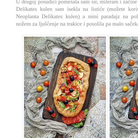
U drugoj posudici pomešala sam sir, mileram i začine 
Delikates kulen sam isekla na listiće (možete koris
Neoplanta Delikates kulen) a mini paradajz na pol
nožem za ljušćenje na trakice i posolila pa malo sače