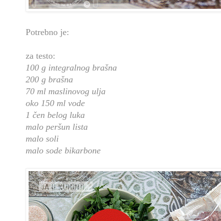
Potrebno je:
za testo:
100 g integralnog brašna
200 g brašna
70 ml maslinovog ulja
oko 150 ml vode
1 čen belog luka
malo peršun lista
malo soli
malo sode bikarbone