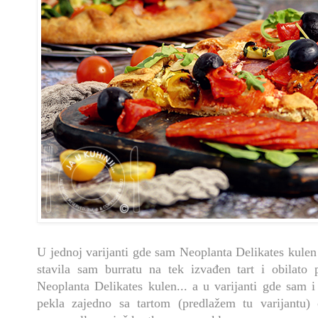
U jednoj varijanti gde sam Neoplanta Delikates kulen
stavila sam burratu na tek izvađen tart i obilato
Neoplanta Delikates kulen... a u varijanti gde sam 
pekla zajedno sa tartom (predlažem tu varijantu)