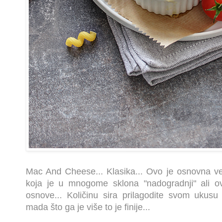
Mac And Cheese... Klasika... Ovo je osnovna v
koja je u mnogome sklona "nadogradnji" ali 
osnove... Količinu sira prilagodite svom ukusu 
mada što ga je više to je finije...