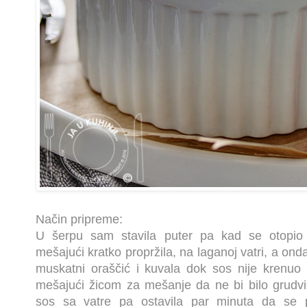
Način pripreme:
U šerpu sam stavila puter pa kad se otopio 
mešajući kratko propržila, na laganoj vatri, a ond
muskatni oraščić i kuvala dok sos nije krenuo
mešajući žicom za mešanje da ne bi bilo grudvi
sos sa vatre pa ostavila par minuta da se 