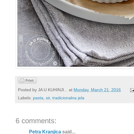
Posted by
JA U KUHINJI...
at
Monday, March 21, 2016
Labels:
pasta
,
sir
,
tradicionalna jela
6 comments:
Petra Kranjica
said...