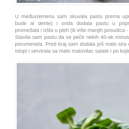
U međuvremenu sam skuvala pastu prema upu
bude al dente) i onda dodala pastu u prip
promešala i izlila u pleh (ili više manjih posudica 
Stavila sam pastu da se peče nekih 40-ak minuta 
porumenela. Pred kraj sam dodala još malo sira 
istopi i servirala sa malo matovilac salate i po ko