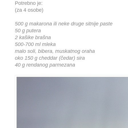
Potrebno je:
(za 4 osobe)
500 g makarona ili neke druge sitnije paste
50 g putera
2 kašike brašna
500-700 ml mleka
malo soli, bibera, muskatnog oraha
oko 150 g cheddar (čedar) sira
40 g rendanog parmezana