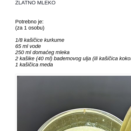
ZLATNO MLEKO
Potrebno je:
(za 1 osobu)
1/8 kašičice kurkume
65 ml vode
250 ml domaćeg mleka
2 kašike (40 ml) bademovog ulja (ili kašičica kok
1 kašičica meda