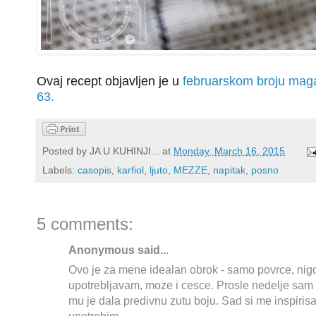
Ovaj recept objavljen je u
februarskom broju mag
63.
Posted by
JA U KUHINJI...
at
Monday, March 16, 2015
Labels:
casopis
,
karfiol
,
ljuto
,
MEZZE
,
napitak
,
posno
5 comments:
Anonymous said...
Ovo je za mene idealan obrok - samo povrce, ni
upotrebljavam, moze i cesce. Prosle nedelje sam 
mu je dala predivnu zutu boju. Sad si me inspiris