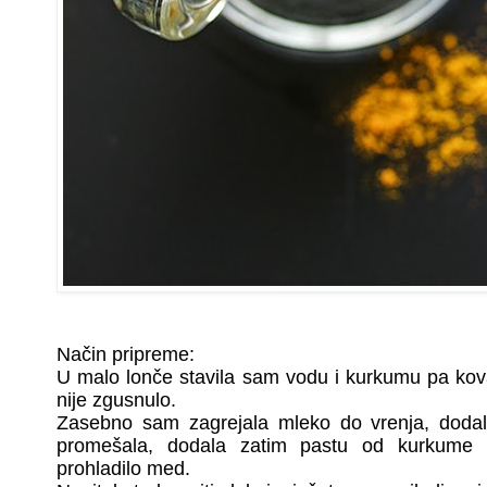
Način pripreme:
U malo lonče stavila sam vodu i kurkumu pa kov
nije zgusnulo.
Zasebno sam zagrejala mleko do vrenja, dodal
promešala, dodala zatim pastu od kurkume
prohladilo med.