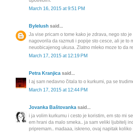
upotrebim.
March 16, 2015 at 9:51 PM
Bylelush
said...
Ja vise pricam o tome kako je zdrava, nego sto j
nagovorila da razmuti i popije sto cesce, ali je to
neuobicajenog ukusa. Zlatno mleko moze to da res
March 17, 2015 at 12:19 PM
Petra Kranjica
said...
I aj sam nedavno čitala to o kurkumi, pa se trudim
March 17, 2015 at 12:44 PM
Jovanka Baštovanka
said...
i ja volim kurkumu i cesto je koristim, em sto mi se
em hrani da malo smeka.. ja sam veliki ljubitelj in
pripremam.. madaaa, iskreno, ovaj napitak koliko