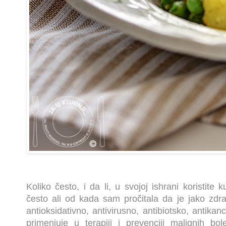
Koliko često, i da li, u svojoj ishrani koristit
često ali od kada sam pročitala da je jako zd
antioksidativno, antivirusno, antibiotsko, antika
primenjuje u terapiji i prevenciji malignih boles