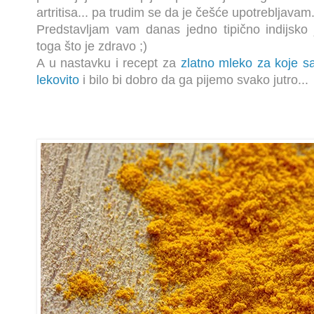
artritisa... pa trudim se da je češće upotrebljavam
Predstavljam vam danas jedno tipično indijsko j
toga što je zdravo ;)
A u nastavku i recept za
zlatno mleko za koje sa
lekovito
i bilo bi dobro da ga pijemo svako jutro...