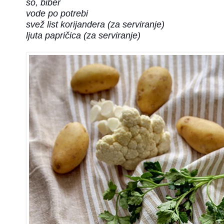
so, biber
vode po potrebi
svež list korijandera (za serviranje)
ljuta papričica (za serviranje)