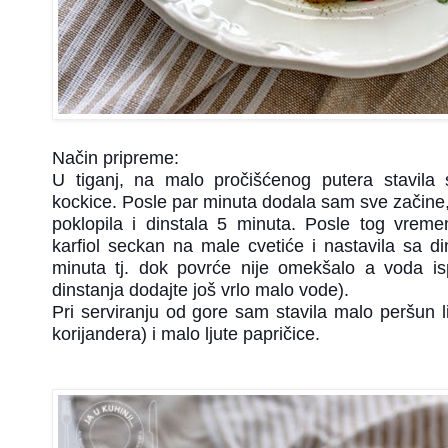
Način pripreme:
U tiganj, na malo pročišćenog putera stavil
kockice. Posle par minuta dodala sam sve začine, 
poklopila i dinstala 5 minuta. Posle tog vrem
karfiol seckan na male cvetiće i nastavila sa d
minuta tj. dok povrće nije omekšalo a voda is
dinstanja dodajte još vrlo malo vode).
Pri serviranju od gore sam stavila malo peršun lis
korijandera) i malo ljute papričice.