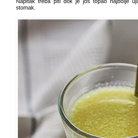
Napitak treba piti dok je još topao najbolje uj
stomak.