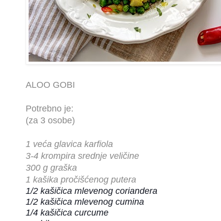
ALOO GOBI
Potrebno je:
(za 3 osobe)
1 veća glavica karfiola
3-4 krompira srednje veličine
300 g graška
1 kašika pročišćenog putera
1/2 kašičica mlevenog
coriandera
1/2 kašičica mlevenog cumina
1/4 kašičica curcume