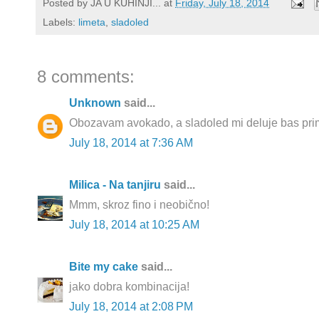
Posted by
JA U KUHINJI...
at
Friday, July 18, 2014
Labels:
limeta
,
sladoled
8 comments:
Unknown
said...
Obozavam avokado, a sladoled mi deluje bas prim
July 18, 2014 at 7:36 AM
Milica - Na tanjiru
said...
Mmm, skroz fino i neobično!
July 18, 2014 at 10:25 AM
Bite my cake
said...
jako dobra kombinacija!
July 18, 2014 at 2:08 PM