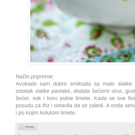
Način pripreme:
Avokado sam dobro smiksala sa malo slatke 
ostatak slatke pavlake, dodala šećerni sirur, gust
šećer, sok i koru jedne limete. Kada se sve fi
posudu za friz i ostavila da se zaledi. A onda se
i po kojim kolutom limete.