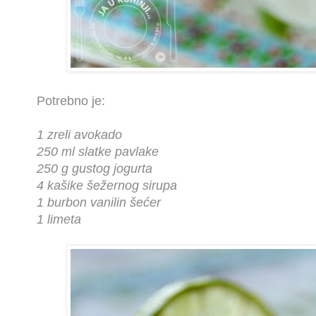
Potrebno je:
1 zreli avokado
250 ml slatke pavlake
250 g gustog jogurta
4 kašike šežernog sirupa
1 burbon vanilin šećer
1 limeta