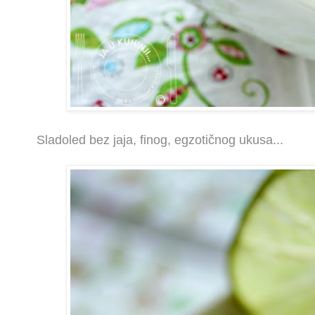
Sladoled bez jaja, finog, egzotičnog ukusa...