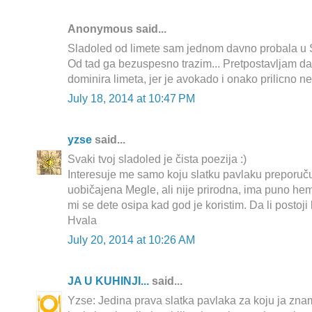
Anonymous said...
Sladoled od limete sam jednom davno probala u Sp
Od tad ga bezuspesno trazim... Pretpostavljam d
dominira limeta, jer je avokado i onako prilicno ne
July 18, 2014 at 10:47 PM
yzse
said...
Svaki tvoj sladoled je čista poezija :)
Interesuje me samo koju slatku pavlaku preporuč
uobičajena Megle, ali nije prirodna, ima puno hemik
mi se dete osipa kad god je koristim. Da li postoji
Hvala
July 20, 2014 at 10:26 AM
JA U KUHINJI...
said...
Yzse: Jedina prava slatka pavlaka za koju ja znam