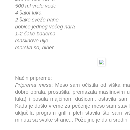
500 ml vrele vode
4 šalot luka
2 šake sveže nane
bobice jednog većeg nara
1-2 šake badema
maslinovo ulje
morska so, biber
Način pripreme:
Priprema mesa
: Meso sam očistila od viška mas
dobro oprala, prosušila, premazala maslinovim 
luka) i posula majčinom dušicom. ostavila sam 
Kada je došlo vreme za pečenje meso sam stavila
uključila program grill i pleh stavila što sam 
minuta sa svake strane... Poželjno je da u sredini