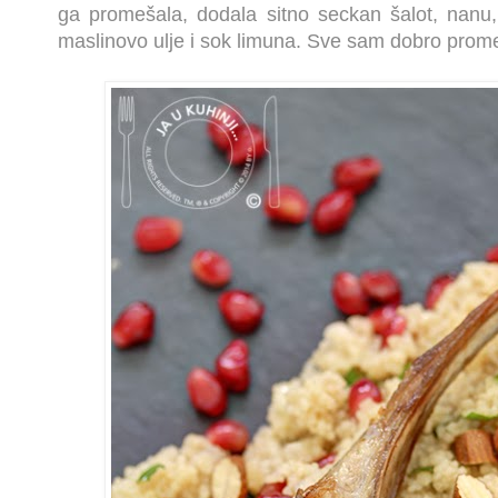
ga promešala, dodala sitno seckan šalot, nanu,
maslinovo ulje i sok limuna. Sve sam dobro promeš