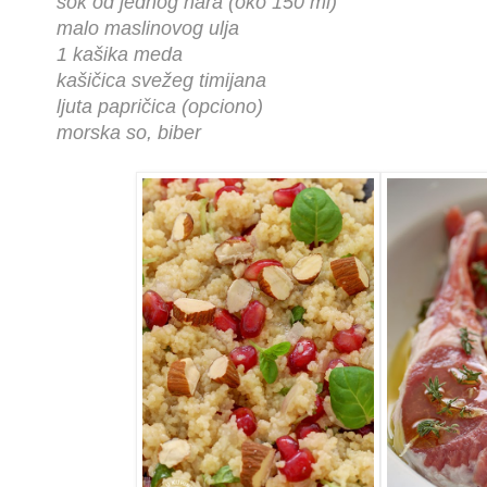
sok od jednog nara (oko 150 ml)
malo maslinovog ulja
1 kašika meda
kašičica svežeg timijana
ljuta papričica (opciono)
morska so, biber