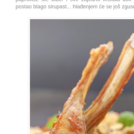
postao blago sirupast... hlađenjem će se još zgusn