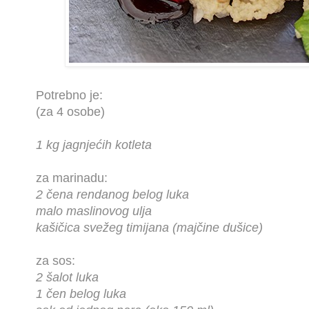
Potrebno je:
(za 4 osobe)
1 kg jagnjećih kotleta
za marinadu:
2 čena rendanog belog luka
malo maslinovog ulja
kašičica svežeg timijana (majčine dušice)
za sos:
2 šalot luka
1 čen belog luka