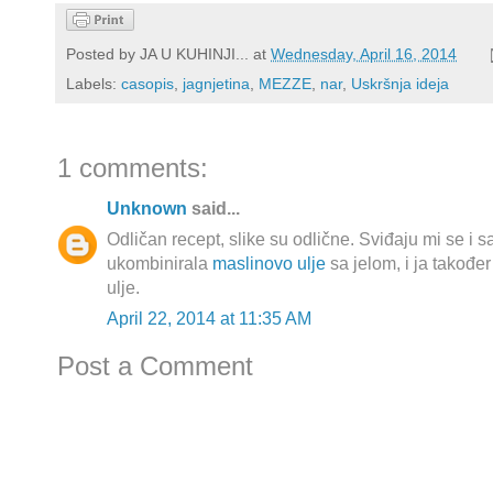
Posted by
JA U KUHINJI...
at
Wednesday, April 16, 2014
Labels:
casopis
,
jagnjetina
,
MEZZE
,
nar
,
Uskršnja ideja
1 comments:
Unknown
said...
Odličan recept, slike su odlične. Sviđaju mi se i sa
ukombinirala
maslinovo ulje
sa jelom, i ja također
ulje.
April 22, 2014 at 11:35 AM
Post a Comment