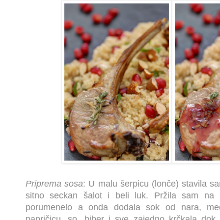
Priprema sosa
: U malu šerpicu (lonče) stavila s
sitno seckan šalot i beli luk. Pržila sam na 
porumenelo a onda dodala sok od nara, med,
papričicu, so, biber i sve zajedno krčkala dok 