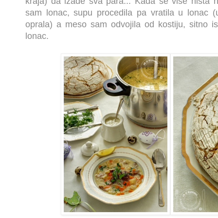
kraja) da izađe sva para... Kada se više ništa ni
sam lonac, supu procedila pa vratila u lona
oprala) a meso sam odvojila od kostiju, sitno is
lonac.