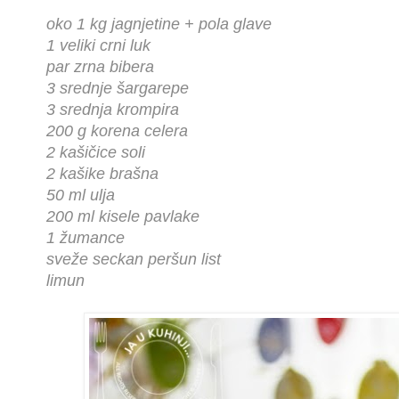
oko 1 kg jagnjetine + pola glave
1 veliki crni luk
par zrna bibera
3 srednje šargarepe
3 srednja krompira
200 g korena celera
2 kašičice soli
2 kašike brašna
50 ml ulja
200 ml kisele pavlake
1 žumance
sveže seckan peršun list
limun