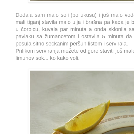
Dodala sam malo soli (po ukusu) i još malo vode
mali tiganj stavila malo ulja i brašna pa kada je
u čorbicu, kuvala par minuta a onda sklonila s
pavlaku sa žumancetom i ostavila 5 minuta da
posula sitno seckanim peršun listom i servirala.
Prilikom serviranja možete od gore staviti još malo 
limunov sok... ko kako voli.