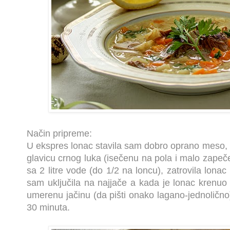
Način pripreme:
U ekspres lonac stavila sam dobro oprano meso, 
glavicu crnog luka (isečenu na pola i malo zapeče
sa 2 litre vode (do 1/2 na loncu), zatrovila lonac 
sam uključila na najjače a kada je lonac krenuo
umerenu jačinu (da pišti onako lagano-jednolično)
30 minuta.