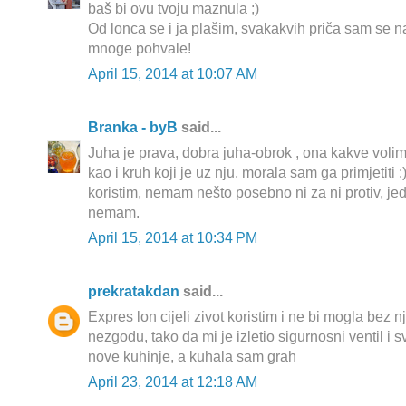
baš bi ovu tvoju maznula ;)
Od lonca se i ja plašim, svakakvih priča sam se na
mnoge pohvale!
April 15, 2014 at 10:07 AM
Branka - byB
said...
Juha je prava, dobra juha-obrok , ona kakve volim 
kao i kruh koji je uz nju, morala sam ga primjetiti 
koristim, nemam nešto posebno ni za ni protiv, je
nemam.
April 15, 2014 at 10:34 PM
prekratakdan
said...
Expres lon cijeli zivot koristim i ne bi mogla bez 
nezgodu, tako da mi je izletio sigurnosni ventil i s
nove kuhinje, a kuhala sam grah
April 23, 2014 at 12:18 AM