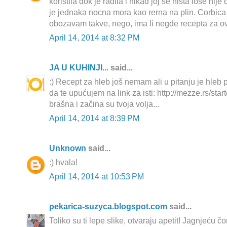
koristila dok je radila i nikad joj se nista lose nij
je jednaka nocna mora kao rerna na plin. Corbica 
obozavam takve, nego, ima li negde recepta za ova
April 14, 2014 at 8:32 PM
JA U KUHINJI...
said...
:) Recept za hleb još nemam ali u pitanju je hleb 
da te upućujem na link za isti: http://mezze.rs/star
brašna i začina su tvoja volja...
April 14, 2014 at 8:39 PM
Unknown
said...
:) hvala!
April 14, 2014 at 10:53 PM
pekarica-suzyca.blogspot.com
said...
Toliko su ti lepe slike, otvaraju apetit! Jagnjeću č