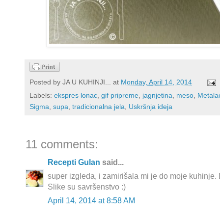
Posted by
JA U KUHINJI...
at
Monday, April 14, 2014
Labels:
ekspres lonac
,
gif pripreme
,
jagnjetina
,
meso
,
Metala
Sigma
,
supa
,
tradicionalna jela
,
Uskršnja ideja
11 comments:
Recepti Gulan
said...
super izgleda, i zamirišala mi je do moje kuhinje. D
Slike su savršenstvo :)
April 14, 2014 at 8:58 AM