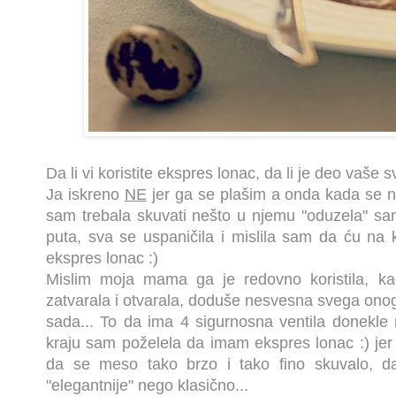
Da li vi koristite ekspres lonac, da li je deo vaše
Ja iskreno
NE
jer ga se plašim a onda kada se 
sam trebala skuvati nešto u njemu "oduzela" sam
puta, sva se uspaničila i mislila sam da ću na k
ekspres lonac :)
Mislim moja mama ga je redovno koristila, 
zatvarala i otvarala, doduše nesvesna svega ono
sada... To da ima 4 sigurnosna ventila donekle 
kraju sam poželela da imam ekspres lonac :) jer 
da se meso tako brzo i tako fino skuvalo, d
"elegantnije" nego klasično...