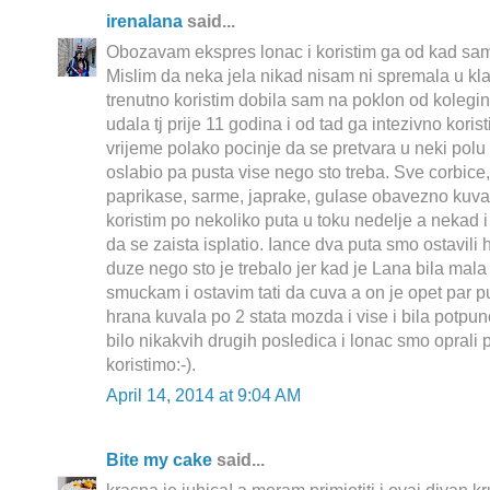
irenalana
said...
Obozavam ekspres lonac i koristim ga od kad sa
Mislim da neka jela nikad nisam ni spremala u kl
trenutno koristim dobila sam na poklon od kolegi
udala tj prije 11 godina i od tad ga intezivno kor
vrijeme polako pocinje da se pretvara u neki polu 
oslabio pa pusta vise nego sto treba. Sve corbice,
paprikase, sarme, japrake, gulase obavezno kuv
koristim po nekoliko puta u toku nedelje a nekad 
da se zaista isplatio. Iance dva puta smo ostavil
duze nego sto je trebalo jer kad je Lana bila mal
smuckam i ostavim tati da cuva a on je opet par 
hrana kuvala po 2 stata mozda i vise i bila potpuno
bilo nikakvih drugih posledica i lonac smo oprali 
koristimo:-).
April 14, 2014 at 9:04 AM
Bite my cake
said...