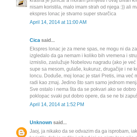
krasna je juhica! a moram primjetiti i ovaj divan kru
nisam koristila, malo imam strah od njega :)) ali 
ekspres lonac je stvarno super stvarčica
April 14, 2014 at 11:00 AM
Cica
said...
Ekspres lonac je za mene spas, ne mogu ni da za
izgledalo da ga nemam i koliko bih vremena i struj
izmislio, zaslužuje Nobelovu nagradu (ako je već ni
supe sa mesom, gulaše, kukuruz, drugačije i ne 
loncu. Doduše, moj lonac je stari Pretis, ima već
radi kao zmaj. Jedino što sam samo jednom menj
Sve ostalo i nema šta da se pokvari ako se dobro 
poklopac svaki put dobro opere, da se ne bi zapušili
April 14, 2014 at 1:52 PM
Unknown
said...
Jaoj, ja nikako da se odvazim da ga isprobam, ia