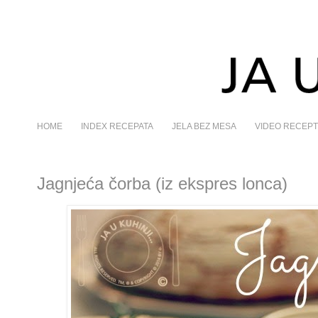
HOME
INDEX RECEPATA
JELA BEZ MESA
VIDEO RECEPT
Jagnjeća čorba (iz ekspres lonca)