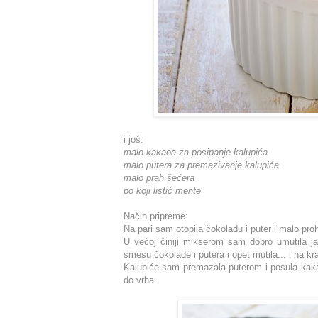
i još:
malo kakaoa za posipanje kalupića
malo putera za premazivanje kalupića
malo prah šećera
po koji listić mente
Način pripreme:
Na pari sam otopila čokoladu i puter i malo proh
U većoj činiji mikserom sam dobro umutila jaj
smesu čokolade i putera i opet mutila... i na kr
Kalupiće sam premazala puterom i posula kaka
do vrha.