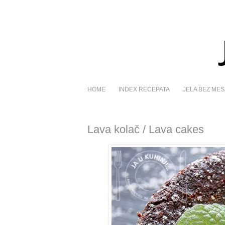
HOME
INDEX RECEPATA
JELA BEZ MES
Lava kolač / Lava cakes