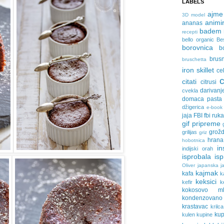
LABELS
ajme
3D model
animir
ananas
badem
recepti
bello organic
Be
borovnica
b
brus
bruschetta
iron skillet
ce
citati
citrusi
darivanj
cvekla
domaca pasta
džigerica
e-book
jaja
FBI
fbi ruk
gif pripreme
grožd
grilijas
griz
hrana
hobotnica
in
indijski orah
isprobala
is
Oliver
japanska ja
kajmak
kafa
k
keksici
kefir
k
kokosovo ml
kondenzovan
krastavac
krilca
ku
kulen
kupine