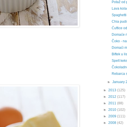
Potaž od
Lava kola
Spaghetti
Chia pud
Ćuftice o
Domaće nj
Čoko - na
Domaći m
Biftek u l
Spelt kek
Čokoladn
Rebarca 
►
January 
►
2013
(125)
►
2012
(117)
►
2011
(88)
►
2010
(102)
►
2009
(111)
►
2008
(42)