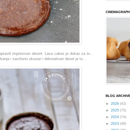
CINEMAGRAPH
apravili impresivan desert. Lava cakes je dokaz za to...
anja i savršeno ukusan i dekorativan deset je tu...
BLOG ARCHIV
►
2026
(42)
►
2025
(75)
►
2024
(74)
►
2023
(49)