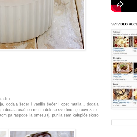
SVI VIDEO REC
ladila.
a, dodala šećer i vanilin šećer i opet mutila... dodala
aju dodala brašno i mutila dok se sve fino nije povezalo.
om pa raspodelila smesu tj. punila sam kalupiće skoro