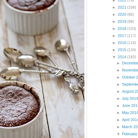
►
2022
(78)
►
2021
(106)
►
2020
(86)
►
2019
(98)
►
2018
(103)
►
2017
(117)
►
2016
(116)
►
2015
(134)
▼
2014
(185)
►
Decembe
►
Novembe
►
October 
►
Septemb
►
August 2
►
July 201
►
June 201
►
May 201
►
April 201
►
March 2
▼
February