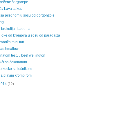
 pečene šargarepe
č / Lava cakes
 sa piletinom u sosu od gorgonzole
ing
d brokolija i badema
oke od krompira u sosu od paradajza
randža mini tart
arshmallow
isnatom testu / beef wellington
sići sa čokoladom
e kocke sa lešnikom
sa plavim krompirom
2014
(12)