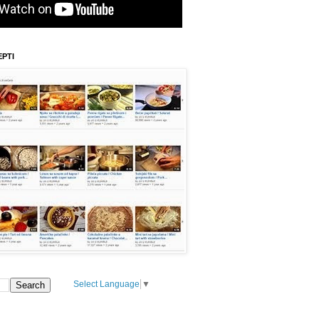
EPTI
Select Language
▼