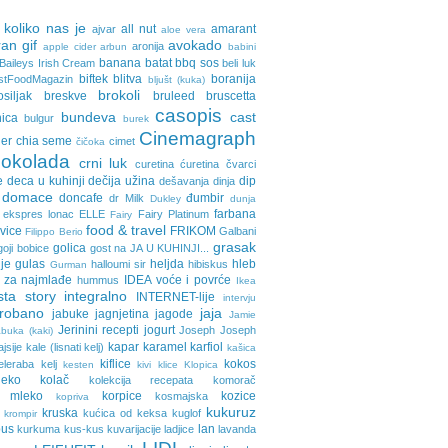
 koliko nas je
all nut
amarant
ajvar
aloe vera
an gif
avokado
aronija
apple cider
arbun
babini
banana
batat
bbq sos
Baileys Irish Cream
beli luk
biftek
blitva
boranija
stFoodMagazin
bljušt (kuka)
brokoli
osiljak
breskve
bruleed
bruscetta
casopis
bundeva
cast
nica
bulgur
burek
Cinemagraph
ler
chia seme
cimet
čičoka
cokolada
crni luk
curetina
ćuretina
čvarci
e
deca u kuhinji
dečija užina
dip
dešavanja
dinja
domace
doncafe
đumbir
dr Milk
Dukley
dunja
farbana
ekspres lonac
ELLE
Fairy Platinum
Fairy
food & travel
avice
FRIKOM
Galbani
Filippo Berio
grasak
golica
goji bobice
gost na JA U KUHINJI...
je
gulas
heljda
hleb
halloumi sir
hibiskus
Gurman
 za najmlađe
IDEA voće i povrće
hummus
Ikea
sta story
integralno
INTERNET-lije
intervju
probano
jaja
jabuke
jagnjetina
jagode
Jamie
Jerinini recepti
jogurt
Joseph Joseph
buka (kaki)
kapar
karamel
karfiol
ajsije
kale (lisnati kelj)
kašica
kiflice
kokos
eleraba
kelj
kesten
kivi
klice
Klopica
eko
kolač
kolekcija recepata
komorač
o mleko
korpice
kozice
kosmajska
kopriva
kukuruz
kruska
kućica od keksa
kuglof
krompir
pus
lan
kurkuma
kus-kus
kuvarijacije
ladjice
lavanda