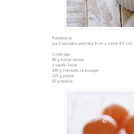
Potrebno je:
(za 5 posudica prečnika 9 cm a visine 4,5 cm)
3 cela jaja
80 g kristal šećera
1 vanilin šećer
180 g čokolade za kuvanje
125 g putera
60 g brašna