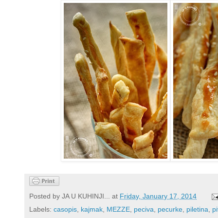
Posted by
JA U KUHINJI...
at
Friday, January 17, 2014
Labels:
casopis
,
kajmak
,
MEZZE
,
peciva
,
pecurke
,
piletina
,
p