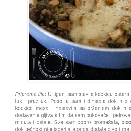
Priprema fila
: U tiganj sam stavila kockicu puter
luk i praziluk. Posolila sam i dinstala dok ni
kockice mesa i nastavila sa prženjem dok nije
dodavanje gljiva s tim da sam bukovače i petrovač
minuta i ostale. Sve sam dobro promešala, posoli
dok tečnost nije isparila a onda dodala pivo i m