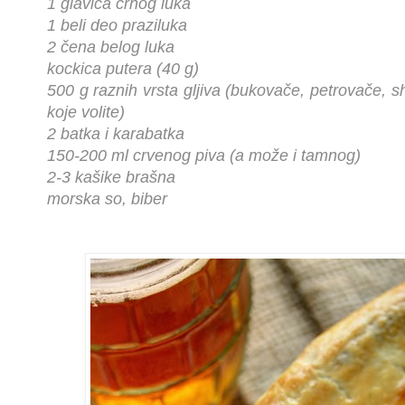
1 glavica crnog luka
1 beli deo praziluka
2 čena belog luka
kockica putera (40 g)
500 g raznih vrsta gljiva (bukovače, petrovače, shiit
koje volite)
2 batka i karabatka
150-200 ml crvenog piva (a može i tamnog)
2-3 kašike brašna
morska so, biber