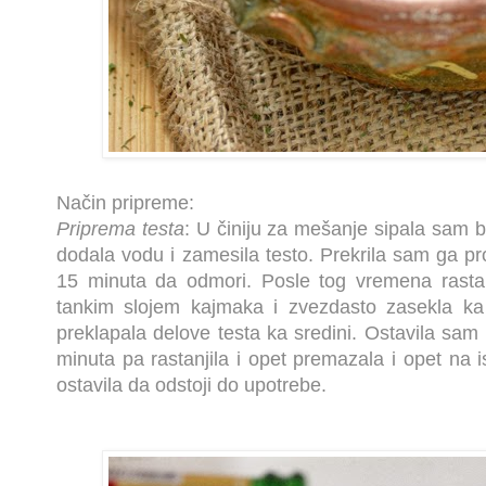
Način pripreme:
Priprema testa
: U činiju za mešanje sipala sam 
dodala vodu i zamesila testo. Prekrila sam ga pro
15 minuta da odmori. Posle tog vremena rasta
tankim slojem kajmaka i zvezdasto zasekla ka
preklapala delove testa ka sredini. Ostavila sa
minuta pa rastanjila i opet premazala i opet na is
ostavila da odstoji do upotrebe.