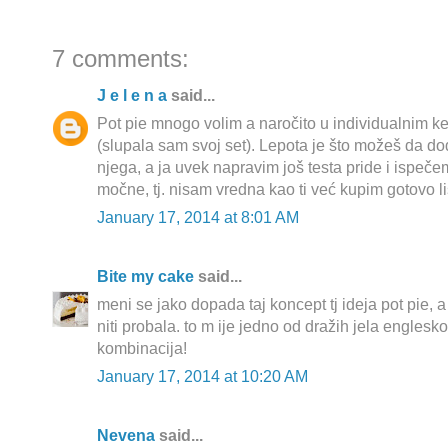
7 comments:
J e l e n a
said...
Pot pie mnogo volim a naročito u individualnim 
(slupala sam svoj set). Lepota je što možeš da do
njega, a ja uvek napravim još testa pride i ispeč
močne, tj. nisam vredna kao ti već kupim gotovo li
January 17, 2014 at 8:01 AM
Bite my cake
said...
meni se jako dopada taj koncept tj ideja pot pie, 
niti probala. to m ije jedno od dražih jela englesko
kombinacija!
January 17, 2014 at 10:20 AM
Nevena
said...