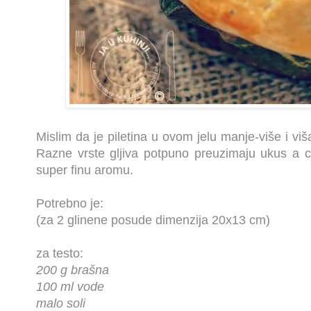
Mislim da je piletina u ovom jelu manje-više i viš
Razne vrste gljiva potpuno preuzimaju ukus a 
super finu aromu.
Potrebno je:
(za 2 glinene posude dimenzija 20x13 cm)
za testo:
200 g brašna
100 ml vode
malo soli