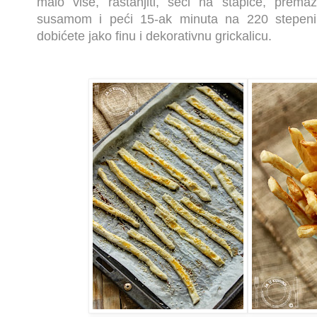
malo više, rastanjiti, seći na štapiće, prema
susamom i peći 15-ak minuta na 220 stepeni
dobićete jako finu i dekorativnu grickalicu.