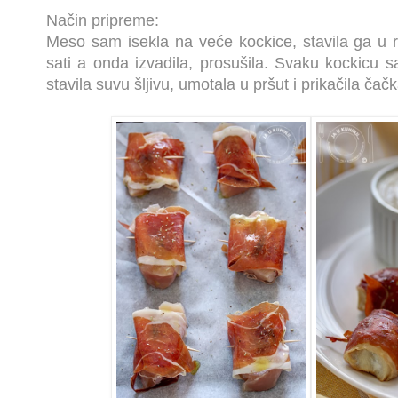
Način pripreme:
Meso sam isekla na veće kockice, stavila ga u r
sati a onda izvadila, prosušila. Svaku kockicu 
stavila suvu šljivu, umotala u pršut i prikačila čač