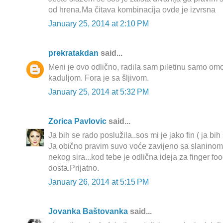
od hrena.Ma čitava kombinacija ovde je izvrsna
January 25, 2014 at 2:10 PM
prekratakdan
said...
Meni je ovo odlično, radila sam piletinu samo om
kaduljom. Fora je sa šljivom.
January 25, 2014 at 5:32 PM
Zorica Pavlovic
said...
Ja bih se rado poslužila..sos mi je jako fin ( ja bih
Ja obično pravim suvo voće zavijeno sa slaninom
nekog sira...kod tebe je odlična ideja za finger foo
dosta.Prijatno.
January 26, 2014 at 5:15 PM
Jovanka Baštovanka
said...