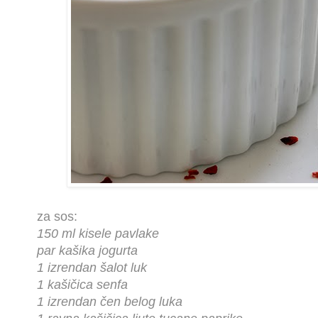
za sos:
150 ml kisele pavlake
par kašika jogurta
1 izrendan šalot luk
1 kašičica senfa
1 izrendan čen belog luka