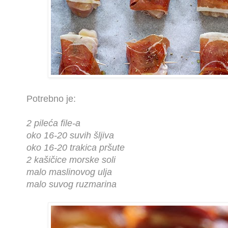
Potrebno je:
2 pileća file-a
oko 16-20 suvih šljiva
oko 16-20 trakica pršute
2 kašičice morske soli
malo maslinovog ulja
malo suvog ruzmarina