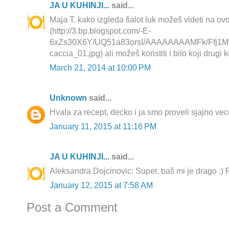
JA U KUHINJI...
said...
Maja T. kako izgleda šalot luk možeš videti na ovoj
(http://3.bp.blogspot.com/-E-
6xZs30X6Y/UQ51a83orsI/AAAAAAAAMFk/Ffj1Mt3
caccia_01.jpg) ali možeš koristiti i bilo koji drugi k
March 21, 2014 at 10:00 PM
Unknown
said...
Hvala za recept, decko i ja smo proveli sjajno vece
January 11, 2015 at 11:16 PM
JA U KUHINJI...
said...
Aleksandra Dojcinovic: Super, baš mi je drago :) P
January 12, 2015 at 7:58 AM
Post a Comment