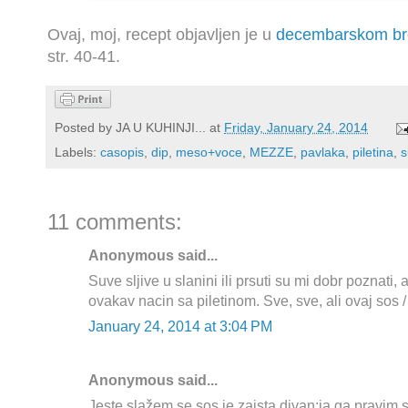
Ovaj, moj, recept objavljen je u
decembarskom br
str. 40-41.
Posted by
JA U KUHINJI...
at
Friday, January 24, 2014
Labels:
casopis
,
dip
,
meso+voce
,
MEZZE
,
pavlaka
,
piletina
,
s
11 comments:
Anonymous said...
Suve sljive u slanini ili prsuti su mi dobr poznati, 
ovakav nacin sa piletinom. Sve, sve, ali ovaj sos /
January 24, 2014 at 3:04 PM
Anonymous said...
Jeste slažem se sos je zaista divan:ja ga pravim 