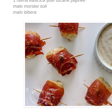
1 ravna kašičica ljute tucane paprike
malo morske soli
malo bibera