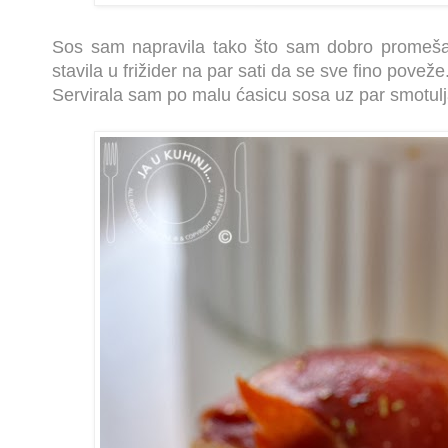
Sos sam napravila tako što sam dobro promešal
stavila u frižider na par sati da se sve fino poveže
Servirala sam po malu ćasicu sosa uz par smotulj