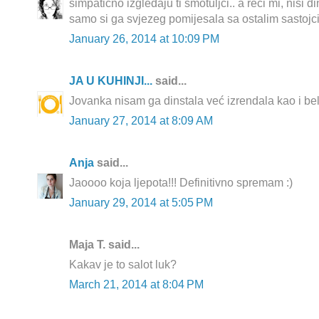
simpaticno izgledaju ti smotuljci.. a reci mi, nisi d
samo si ga svjezeg pomijesala sa ostalim sastoj
January 26, 2014 at 10:09 PM
JA U KUHINJI...
said...
Jovanka nisam ga dinstala već izrendala kao i beli
January 27, 2014 at 8:09 AM
Anja
said...
Jaoooo koja ljepota!!! Definitivno spremam :)
January 29, 2014 at 5:05 PM
Maja T. said...
Kakav je to salot luk?
March 21, 2014 at 8:04 PM