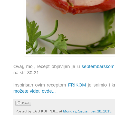
Ovaj, moj, recept objavljen je u
septembarskom
na str. 30-31
Inspirisan ovim receptom
FRIKOM
je snimio i k
možete videti ovde...
Posted by
JA U KUHINJI...
at
Monday, September 30, 2013