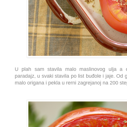
U plah sam stavila malo maslinovog ulja a o
paradajz, u svaki stavila po list buđole i jaje. Od 
malo origana i pekla u rerni zagrejanoj na 200 st