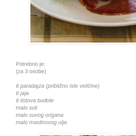
Potrebno je:
(za 3 osobe)
6 paradajza (približno iste veličine)
6 jaja
6 listova buđole
malo soli
malo suvog origana
malo maslinovog ulja