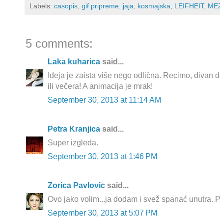
Labels:
casopis
,
gif pripreme
,
jaja
,
kosmajska
,
LEIFHEIT
,
ME
5 comments:
Laka kuharica
said...
Ideja je zaista više nego odlična. Recimo, divan d
ili večera! A animacija je mrak!
September 30, 2013 at 11:14 AM
Petra Kranjica
said...
Super izgleda.
September 30, 2013 at 1:46 PM
Zorica Pavlovic
said...
Ovo jako volim...ja dodam i svež spanać unutra. Pr
September 30, 2013 at 5:07 PM