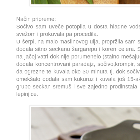
Način pripreme:
Sočivo sam uveče potopila u dosta hladne vode
svežom i prokuvala pa procedila.
U šerpi, na malo maslinovog ulja, propržila sam s
dodala sitno seckanu šargarepu i koren celera. 
na jačoj vatri dok nije porumenelo (stalno mešaju
dodala koncentrovani paradajz, sočivo,krompir, so
da ogrezne te kuvala oko 30 minuta tj. dok soči
omekšalo dodala sam kukuruz i kuvala još 15-a
grubo seckan sremuš i sve zajedno prodinstala m
lepinjice.