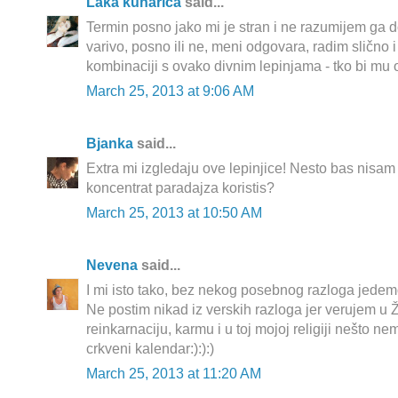
Laka kuharica
said...
Termin posno jako mi je stran i ne razumijem ga d
varivo, posno ili ne, meni odgovara, radim slično i
kombinaciji s ovako divnim lepinjama - tko bi mu 
March 25, 2013 at 9:06 AM
Bjanka
said...
Extra mi izgledaju ove lepinjice! Nesto bas nisam
koncentrat paradajza koristis?
March 25, 2013 at 10:50 AM
Nevena
said...
I mi isto tako, bez nekog posebnog razloga jede
Ne postim nikad iz verskih razloga jer verujem u Ž
reinkarnaciju, karmu i u toj mojoj religiji nešto n
crkveni kalendar:):):)
March 25, 2013 at 11:20 AM