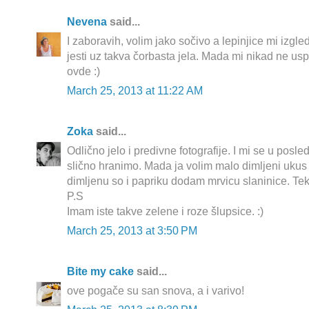
Nevena
said...
I zaboravih, volim jako sočivo a lepinjice mi izgle
jesti uz takva čorbasta jela. Mada mi nikad ne usp
ovde :)
March 25, 2013 at 11:22 AM
Zoka
said...
Odlično jelo i predivne fotografije. I mi se u posl
slično hranimo. Mada ja volim malo dimljeni ukus 
dimljenu so i papriku dodam mrvicu slaninice. Tek 
P.S
Imam iste takve zelene i roze šlupsice. :)
March 25, 2013 at 3:50 PM
Bite my cake
said...
ove pogače su san snova, a i varivo!