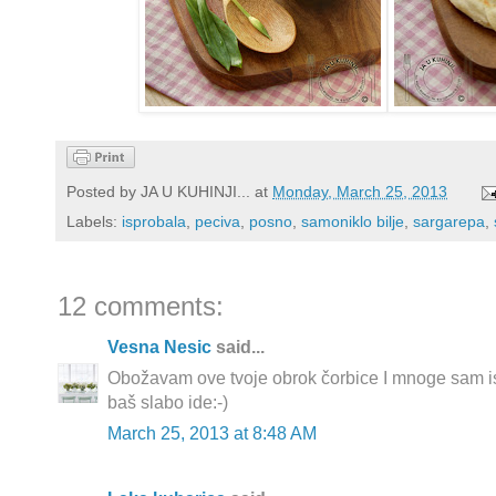
Posted by
JA U KUHINJI...
at
Monday, March 25, 2013
Labels:
isprobala
,
peciva
,
posno
,
samoniklo bilje
,
sargarepa
,
12 comments:
Vesna Nesic
said...
Obožavam ove tvoje obrok čorbice I mnoge sam isp
baš slabo ide:-)
March 25, 2013 at 8:48 AM