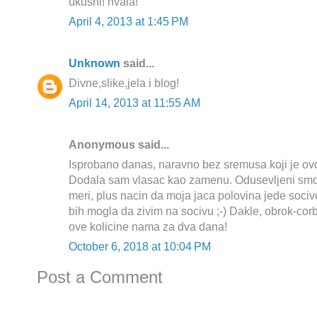
ukusni! hvala!
April 4, 2013 at 1:45 PM
Unknown
said...
Divne,slike,jela i blog!
April 14, 2013 at 11:55 AM
Anonymous said...
Isprobano danas, naravno bez sremusa koji je o
Dodala sam vlasac kao zamenu. Odusevljeni smo,
meri, plus nacin da moja jaca polovina jede socivo
bih mogla da zivim na socivu ;-) Dakle, obrok-corb
ove kolicine nama za dva dana!
October 6, 2018 at 10:04 PM
Post a Comment