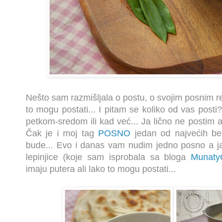
Nešto sam razmišljala o postu, o svojim posnim re
to mogu postati... I pitam se koliko od vas posti
petkom-sredom ili kad već... Ja lično ne postim a
Čak je i moj tag
POSNO
jedan od najvećih be
bude... Evo i danas vam nudim jedno posno a jak
lepinjice (koje sam isprobala sa bloga
Munaty
imaju putera ali lako to mogu postati...