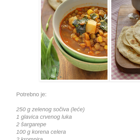
Potrebno je:
250 g zelenog sočiva (leće)
1 glavica crvenog luka
2 šargarepe
100 g korena celera
2 krompira