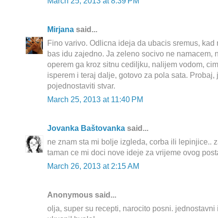
March 25, 2013 at 8:39 PM
Mirjana
said...
Fino varivo. Odlicna ideja da ubacis sremus, kad 
bas idu zajedno. Ja zeleno socivo ne namacem, n
operem ga kroz sitnu cediljku, nalijem vodom, cim
isperem i teraj dalje, gotovo za pola sata. Probaj, 
pojednostaviti stvar.
March 25, 2013 at 11:40 PM
Jovanka Baštovanka
said...
ne znam sta mi bolje izgleda, corba ili lepinjice..
taman ce mi doci nove ideje za vrijeme ovog posta
March 26, 2013 at 2:15 AM
Anonymous said...
olja, super su recepti, narocito posni. jednostavni