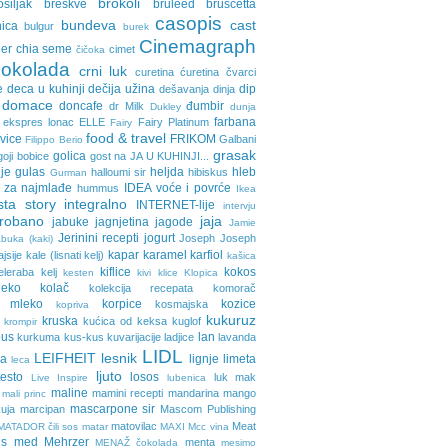
brokoli
osiljak
breskve
bruleed
bruscetta
casopis
bundeva
cast
nica
bulgur
burek
Cinemagraph
ler
chia seme
cimet
čičoka
cokolada
crni luk
curetina
ćuretina
čvarci
e
deca u kuhinji
dečija užina
dip
dešavanja
dinja
domace
doncafe
đumbir
dr Milk
Dukley
dunja
farbana
ekspres lonac
ELLE
Fairy Platinum
Fairy
food & travel
avice
FRIKOM
Galbani
Filippo Berio
grasak
golica
goji bobice
gost na JA U KUHINJI...
je
gulas
heljda
hleb
halloumi sir
hibiskus
Gurman
 za najmlađe
IDEA voće i povrće
hummus
Ikea
sta story
integralno
INTERNET-lije
intervju
probano
jaja
jabuke
jagnjetina
jagode
Jamie
Jerinini recepti
jogurt
Joseph Joseph
buka (kaki)
kapar
karamel
karfiol
ajsije
kale (lisnati kelj)
kašica
kiflice
kokos
eleraba
kelj
kesten
kivi
klice
Klopica
eko
kolač
kolekcija recepata
komorač
o mleko
korpice
kozice
kosmajska
kopriva
kukuruz
kruska
kućica od keksa
kuglof
krompir
pus
lan
kurkuma
kus-kus
kuvarijacije
ladjice
lavanda
LIDL
LEIFHEIT
lesnik
ja
lignje
limeta
leca
ljuto
testo
losos
luk
mak
Live Inspire
lubenica
maline
mamini recepti
mandarina
mango
mali princ
mascarpone sir
uja
marcipan
Mascom Publishing
matovilac
Meat
MATADOR čili sos
matar
MAXI
Mcc vina
ls
med
Mehrzer
menta
MENAŽ čokolada
mesimo