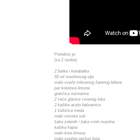
Potrebno je:
(za 2 osobe)
2 batka i karabatka
50 ml maslinovog ulja
malo sveže mlevenog šarenog bibera
par kolutova limuna
grančica ruzmarina
2 veće glavice crvenog luka
2 kašike aceto balsamica
1 kašičica meda
malo morske soli
šaka zelenih i šaka crnih maslina
kašika kapra
malo kore limuna
malo svežeg peršun lista