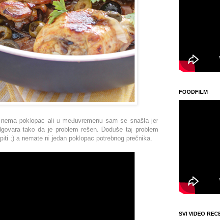
FOODFILM
 nema poklopac ali u međuvremenu sam se snašla jer
govara tako da je problem rešen. Doduše taj problem
opiti ;) a nemate ni jedan poklopac potrebnog prečnika.
SVI VIDEO REC