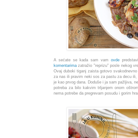
A sećate se kada sam vam
ovde
predstav
komentarima
zatražio "reprizu" posle nekog v
Ovaj duboki tiganj zaista gotovo svakodnevno 
za nas ili pravim neki sos za pastu za decu ili, 
je kao prvog dana. Doduše i ja sam pažljiva, n
potreba za bilo kakvim trljanjem onom oštrom
nema potrebe da pregrevam posudu i gorim hra