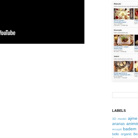
LABELS
ajme
3D model
animir
ananas
badem
recepti
bello organic
Be