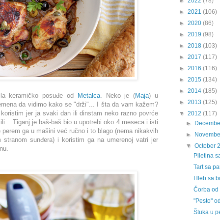
►
2022
(78)
►
2021
(106)
►
2020
(86)
►
2019
(98)
►
2018
(103)
►
2017
(117)
►
2016
(116)
►
2015
(134)
►
2014
(185)
ila keramičko posuđe od
Metalca
. Neko je (
Maja
) u
►
2013
(125)
remena da vidimo kako se "drži"... I šta da vam kažem?
koristim jer ja svaki dan ili dinstam neko razno povrće
▼
2012
(117)
ili... Tiganj je baš-baš bio u upotrebi oko 4 meseca i isti
►
Decembe
e perem ga u mašini već ručno i to blago (nema nikakvih
►
Novembe
 stranom sunđera) i koristim ga na umerenoj vatri jer
▼
October 
nu.
Piletina 
Tart sa p
Hleb sa 
Čorba od
"Pesto" od
Štuka u p