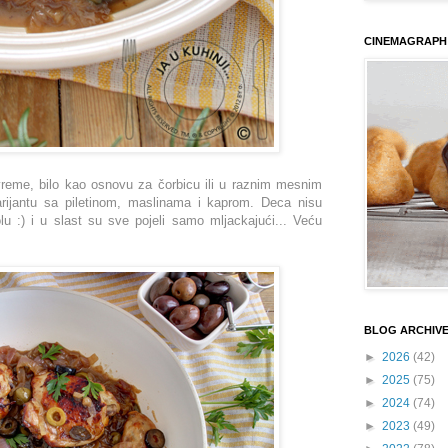
CINEMAGRAPH
vreme, bilo kao osnovu za čorbicu ili u raznim mesnim
rijantu sa piletinom, maslinama i kaprom. Deca nisu
 :) i u slast su sve pojeli samo mljackajući... Veću
BLOG ARCHIV
►
2026
(42)
►
2025
(75)
►
2024
(74)
►
2023
(49)