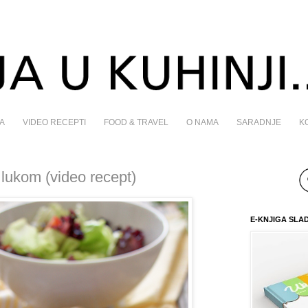
A
VIDEO RECEPTI
FOOD & TRAVEL
O NAMA
SARADNJE
K
 lukom (video recept)
E-KNJIGA SLA