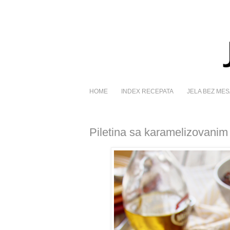
HOME
INDEX RECEPATA
JELA BEZ MES
Piletina sa karamelizovanim