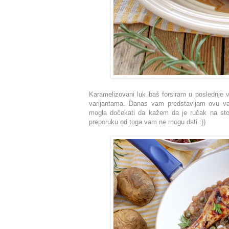
Karamelizovani luk baš forsiram u poslednje 
varijantama. Danas vam predstavljam ovu va
mogla dočekati da kažem da je ručak na stolu
preporuku od toga vam ne mogu dati :))