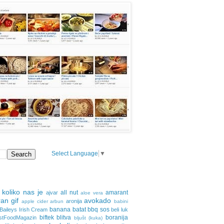
Select Language
▼
 koliko nas je
all nut
amarant
ajvar
aloe vera
an gif
avokado
aronija
apple cider
arbun
babini
banana
batat
bbq sos
Baileys Irish Cream
beli luk
biftek
blitva
boranija
stFoodMagazin
bljušt (kuka)