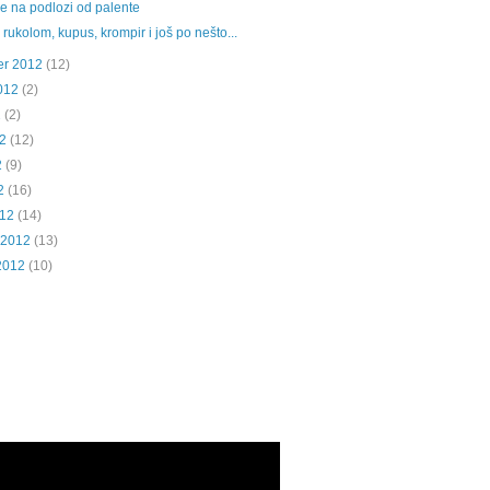
ile na podlozi od palente
 rukolom, kupus, krompir i još po nešto...
er 2012
(12)
012
(2)
2
(2)
2
(12)
2
(9)
2
(16)
012
(14)
 2012
(13)
2012
(10)