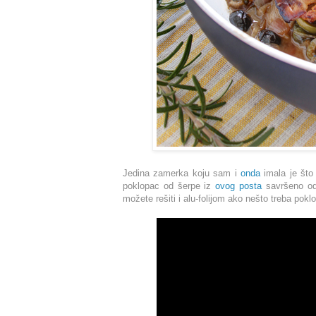
Jedina zamerka koju sam i
onda
imala je što
poklopac od šerpe iz
ovog posta
savršeno od
možete rešiti i alu-folijom ako nešto treba pokl