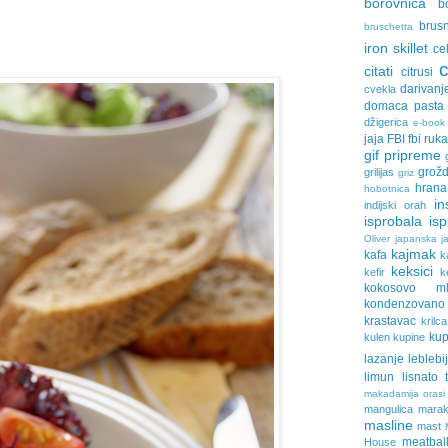
borovnica
b
brus
bruschetta
iron skillet
ce
citati
citrusi
darivanj
cvekla
domaca pasta
džigerica
e-book
jaja
FBI
fbi ruk
gif pripreme
grožd
grilijas
griz
hrana
hobotnica
in
indijski orah
isprobala
is
Oliver
japanska ja
kajmak
kafa
k
keksici
kefir
k
kokosovo ml
kondenzovan
krastavac
krilca
ku
kulen
kupine
lazanje
leblebi
limun
lisnato 
makadamija orasi
mangulica
marak
masline
mast
meatbal
House