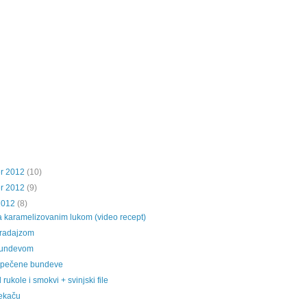
r 2012
(10)
r 2012
(9)
2012
(8)
sa karamelizovanim lukom (video recept)
aradajzom
bundevom
 pečene bundeve
 rukole i smokvi + svinjski file
ekaču