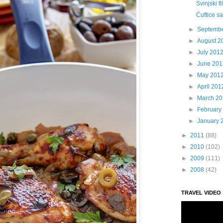
Svinjski f
Ćuftice sa
►
Septemb
►
August 2
►
July 201
►
June 201
►
May 201
►
April 201
►
March 2
►
February
►
January 
►
2011
(88)
►
2010
(102)
►
2009
(111)
►
2008
(42)
TRAVEL VIDEO