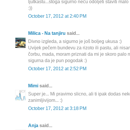
ljutkastu...stoga sigurno neću odoljeti staviti malo ch
:))
October 17, 2012 at 2:40 PM
Milica - Na tanjiru
said...
Divno izgleda, a sigurno je još boljeg ukusa :)
Uvijek pečem bundevu za rizoto ili pastu, ali nisa
čorbu, mada, moram priznati da mi je skoro palo 
sigurna da je pun pogodak :)
October 17, 2012 at 2:52 PM
Mimi
said...
Super je... Mi pravimo slicno, ali ti ipak dodas nek
zanimljivijom... :)
October 17, 2012 at 3:18 PM
Anja
said...