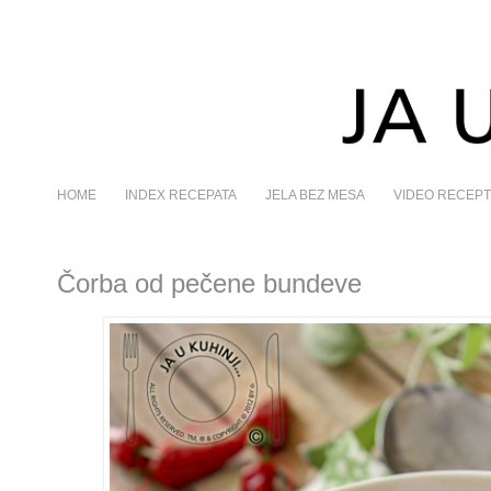
HOME
INDEX RECEPATA
JELA BEZ MESA
VIDEO RECEPT
Čorba od pečene bundeve