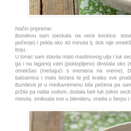
Način pripreme:
Bundevu sam iseckala na veće kockice, stavi
pečenje) i pekla oko 40 minuta tj. dok nije omek
boju.
U lonac sam stavila malo maslinovog ulja i luk se
ga i na laganoj vatri (poklopljeno) dinstala oko 
omekšao (mešajući s vremena na vreme). 
balsamico i malo šećera te još kratko sve prodi
Bundeva je u međuvremenu bila pečena pa sam 
pržila pa nalila vodom, dodala beli luk (sitno seck
minuta, smiksala sve u blenderu, vratila u šerpu i