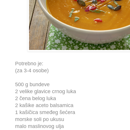
Potrebno je:
(za 3-4 osobe)
500 g bundeve
2 velike glavice crnog luka
2 čena belog luka
2 kašike aceto balsamica
1 kašičica smeđeg šećera
morske soli po ukusu
malo maslinovog ulja