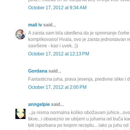
October 17, 2012 at 9:34 AM
mali iv
said...
A zaista sam bila ubeđena da je spremanje čorb
komplikovano! Hvala, ovo je zaista jednostavan rec
savršene - kao i uvek. ;))
October 17, 2012 at 12:13 PM
Gordana
said...
Fantasticna juha, prava jesenja, predivne slike i d
October 17, 2012 at 2:00 PM
anngelpie
said...
...ja nisma normalna koliko obožavam juhice...ovo 
tikve...i obavezno se ubijem u juhama od buča ka
biti isporbana po tvojem receptu... iako ja juhu o