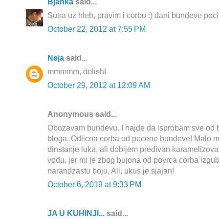
Bjanka
said...
Sutra uz hleb, pravim i corbu :) dani bundeve pocin
October 22, 2012 at 7:55 PM
Neja
said...
mmmmm, delish!
October 29, 2012 at 12:09 AM
Anonymous said...
Obozavam bundevu. I hajde da isprobam sve od 
bloga. Odlicna corba od pecene bundeve! Malo m
dinstanje luka, ali dobijem predivan karamelizovan
vodu, jer mi je zbog bujona od povrca corba izgub
narandzastu boju. Ali, ukus je sjajan!
October 6, 2019 at 9:33 PM
JA U KUHINJI...
said...