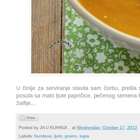
U činije za serviranje stavila sam čorbu, prelila
posula sa malo ljute papričice, pečenog semena b
žalfije...
Posted by
JA U KUHINJI...
at
Wednesday, October 17, 2012
Labels:
bundeva
,
ljuto
,
posno
,
supa