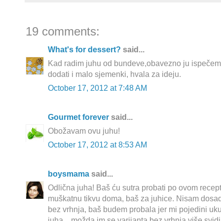
19 comments:
What's for dessert?
said...
Kad radim juhu od bundeve,obavezno ju ispečem p
dodati i malo sjemenki, hvala za ideju.
October 17, 2012 at 7:48 AM
Gourmet forever
said...
Obožavam ovu juhu!
October 17, 2012 at 8:53 AM
boysmama
said...
Odlična juha! Baš ću sutra probati po ovom recep
muškatnu tikvu doma, baš za juhice. Nisam dosad 
bez vrhnja, baš budem probala jer mi pojedini ukuć
juha... možda im se varijanta bez vrhnja više svidi..