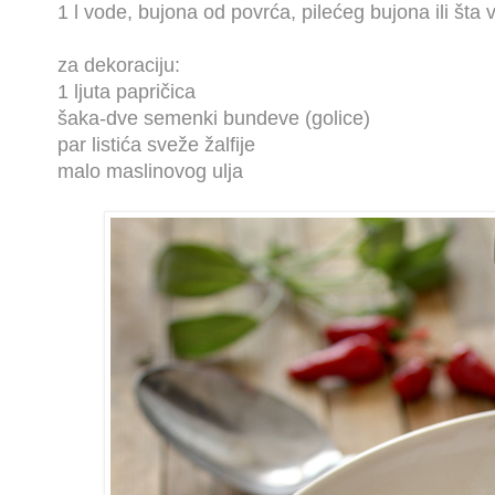
1 l vode, bujona od povrća, pilećeg bujona ili šta 
za dekoraciju:
1 ljuta papričica
šaka-dve semenki bundeve (golice)
par listića sveže žalfije
malo maslinovog ulja