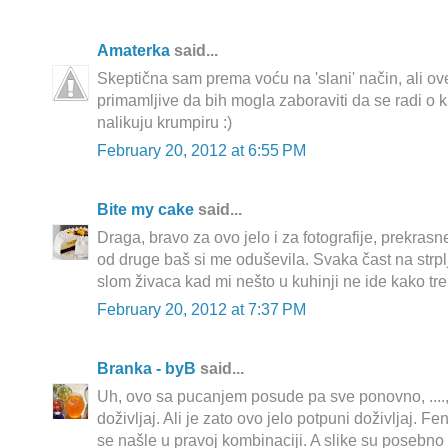
Amaterka
said...
Skeptična sam prema voću na 'slani' način, ali ove
primamljive da bih mogla zaboraviti da se radi o
nalikuju krumpiru :)
February 20, 2012 at 6:55 PM
Bite my cake
said...
Draga, bravo za ovo jelo i za fotografije, prekrasne
od druge baš si me oduševila. Svaka čast na strpl
slom živaca kad mi nešto u kuhinji ne ide kako tr
February 20, 2012 at 7:37 PM
Branka - byB
said...
Uh, ovo sa pucanjem posude pa sve ponovno, ...., 
doživljaj. Ali je zato ovo jelo potpuni doživljaj. 
se našle u pravoj kombinaciji. A slike su posebno l