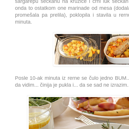
šargarepu seckanu na kružiće i crni luk seckan
onda to ostatkom one marinade od mesa (dodala
promešala pa prelila), poklopila i stavila u re
minuta.
Posle 10-ak minuta iz rerne se čulo jedno BUM..
da vidim... činija je pukla i... da se sad ne izrazim.