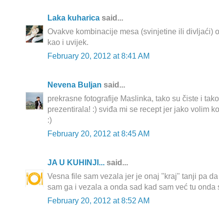
Laka kuharica
said...
Ovakve kombinacije mesa (svinjetine ili divljaći) o
kao i uvijek.
February 20, 2012 at 8:41 AM
Nevena Buljan
said...
prekrasne fotografije Maslinka, tako su čiste i tak
prezentirala! :) sviđa mi se recept jer jako volim 
:)
February 20, 2012 at 8:45 AM
JA U KUHINJI...
said...
Vesna file sam vezala jer je onaj "kraj" tanji pa d
sam ga i vezala a onda sad kad sam već tu onda s
February 20, 2012 at 8:52 AM