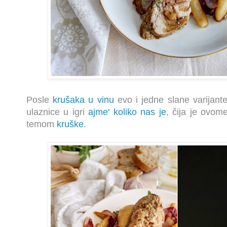
Posle
krušaka u vinu
evo i jedne slane varijan
ulaznice u igri
ajme' koliko nas je
, čija je ovo
temom
kruške
.