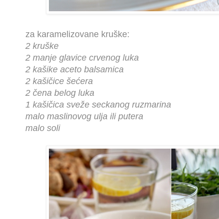
za karamelizovane kruške:
2 kruške
2 manje glavice crvenog luka
2 kašike aceto balsamica
2 kašičice šećera
2 čena belog luka
1 kašičica sveže seckanog ruzmarina
malo maslinovog ulja ili putera
malo soli