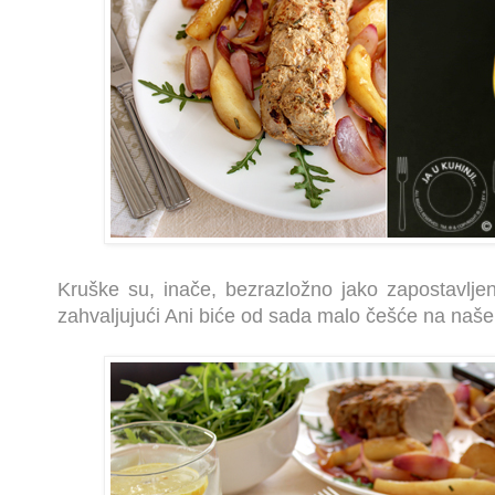
Kruške su, inače, bezrazložno jako zapostavljen
zahvaljujući Ani biće od sada malo češće na našem