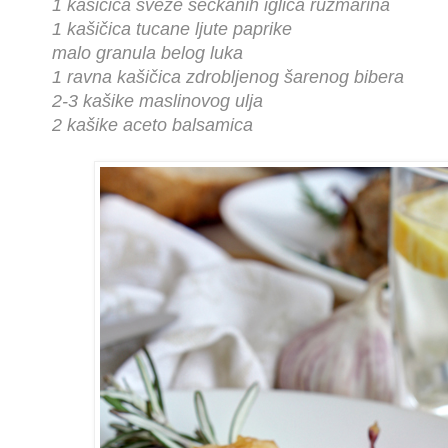
1 kašičica sveže seckanih iglica ruzmarina
1 kašičica tucane ljute paprike
malo granula belog luka
1 ravna kašičica zdrobljenog šarenog bibera
2-3 kašike maslinovog ulja
2 kašike aceto balsamica