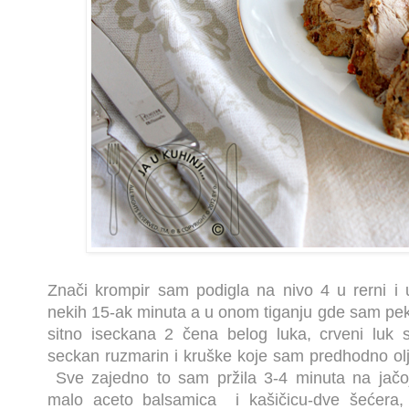
Znači krompir sam podigla na nivo 4 u rerni i u
nekih 15-ak minuta a u onom tiganju gde sam pek
sitno iseckana 2 čena belog luka, crveni luk 
seckan ruzmarin i kruške koje sam predhodno olju
Sve zajedno to sam pržila 3-4 minuta na jačo
malo
aceto balsamica
i kašičicu-dve šećera, 