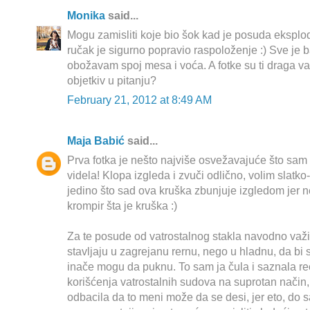
Monika
said...
Mogu zamisliti koje bio šok kad je posuda eksplodi
ručak je sigurno popravio raspoloženje :) Sve je
obožavam spoj mesa i voća. A fotke su ti draga van
objetkiv u pitanju?
February 21, 2012 at 8:49 AM
Maja Babić
said...
Prva fotka je nešto najviše osvežavajuće što sam
videla! Klopa izgleda i zvuči odlično, volim slatk
jedino što sad ova kruška zbunjuje izgledom jer n
krompir šta je kruška :)
Za te posude od vatrostalnog stakla navodno važi
stavljaju u zagrejanu rernu, nego u hladnu, da bi
inače mogu da puknu. To sam ja čula i saznala r
korišćenja vatrostalnih sudova na suprotan način
odbacila da to meni može da se desi, jer eto, do s