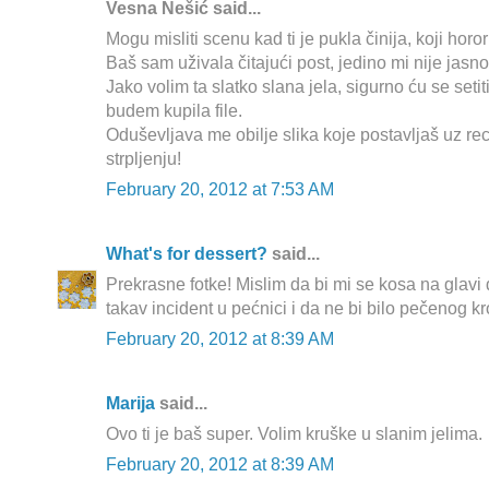
Vesna Nešić said...
Mogu misliti scenu kad ti je pukla činija, koji horor
Baš sam uživala čitajući post, jedino mi nije jasno 
Jako volim ta slatko slana jela, sigurno ću se seti
budem kupila file.
Oduševljava me obilje slika koje postavljaš uz re
strpljenju!
February 20, 2012 at 7:53 AM
What's for dessert?
said...
Prekrasne fotke! Mislim da bi mi se kosa na glavi
takav incident u pećnici i da ne bi bilo pečenog kr
February 20, 2012 at 8:39 AM
Marija
said...
Ovo ti je baš super. Volim kruške u slanim jelima.
February 20, 2012 at 8:39 AM