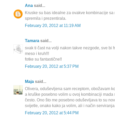
Ana
said...
Kruske su bas idealne za ovakve kombinacije sa
spremila i prezentirala.
February 20, 2012 at 11:19 AM
Tamara
said...
svak ti čast na volji nakon takve nezgode, sve bi hit
meso i kruh!!!
fotke su fantastične!!
February 20, 2012 at 5:37 PM
Maja
said...
Olivera, oduševljena sam receptom, obožavam ko
a kruške posebno volim u ovoj kombinaciji mada 
često. Ono što me posebno oduševljava to su nove
svijetle, onako kako ja volim, ali i način serviranj
February 20, 2012 at 5:44 PM