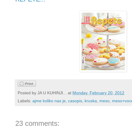
Posted by
JA U KUHINJI...
at
Monday, February 20, 2012
Labels:
ajme koliko nas je
,
casopis
,
kruska
,
meso
,
meso+voc
23 comments: