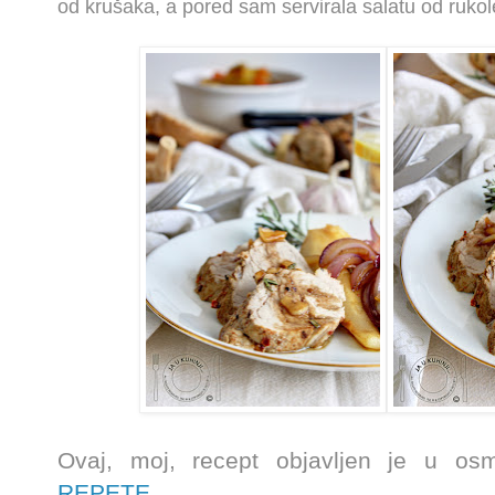
od krušaka, a pored sam servirala salatu od rukole
Ovaj, moj, recept objavljen je u o
REPETE...