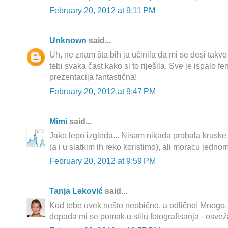
February 20, 2012 at 9:11 PM
Unknown
said...
Uh, ne znam šta bih ja učinila da mi se desi takvo s
tebi svaka čast kako si to riješila. Sve je ispalo 
prezentacija fantastična!
February 20, 2012 at 9:47 PM
Mimi
said...
Jako lepo izgleda... Nisam nikada probala krusk
(a i u slatkim ih reko koristimo), ali moracu jednom
February 20, 2012 at 9:59 PM
Tanja Leković
said...
Kod tebe uvek nešto neobično, a odlično! Mnogo,
dopada mi se pomak u stilu fotografisanja - osvež