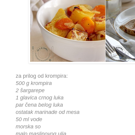
za prilog od krompira:
500 g krompira
2 šargarepe
1 glavica crnog luka
par čena belog luka
ostatak marinade od mesa
50 ml vode
morska so
malo maslinovog ulja