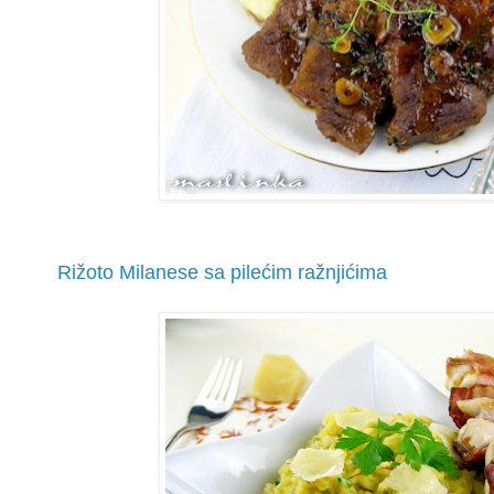
Rižoto Milanese sa pilećim ražnjićima