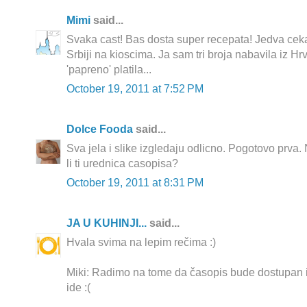
Mimi
said...
Svaka cast! Bas dosta super recepata! Jedva ce
Srbiji na kioscima. Ja sam tri broja nabavila iz Hr
'papreno' platila...
October 19, 2011 at 7:52 PM
Dolce Fooda
said...
Sva jela i slike izgledaju odlicno. Pogotovo prva
li ti urednica casopisa?
October 19, 2011 at 8:31 PM
JA U KUHINJI...
said...
Hvala svima na lepim rečima :)
Miki: Radimo na tome da časopis bude dostupan i 
ide :(