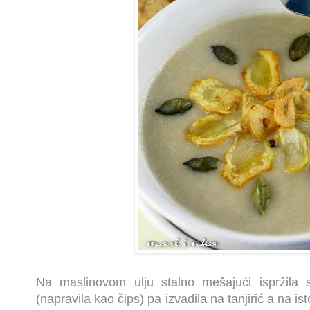
Na maslinovom ulju stalno mešajući ispržila 
(napravila kao čips) pa izvadila na tanjirić a na i