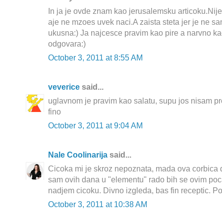
In ja je ovde znam kao jerusalemsku articoku.Nije
aje ne mzoes uvek naci.A zaista steta jer je ne s
ukusna:) Ja najcesce pravim kao pire a narvno k
odgovara:)
October 3, 2011 at 8:55 AM
veverice
said...
uglavnom je pravim kao salatu, supu jos nisam pro
fino
October 3, 2011 at 9:04 AM
Nale Coolinarija
said...
Cicoka mi je skroz nepoznata, mada ova corbica d
sam ovih dana u "elementu" rado bih se ovim poc
nadjem cicoku. Divno izgleda, bas fin receptic. P
October 3, 2011 at 10:38 AM