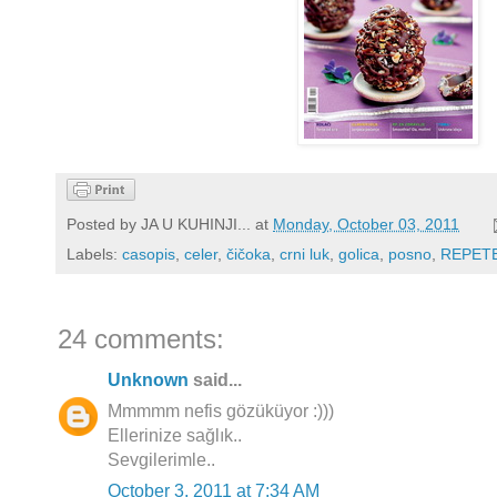
Posted by
JA U KUHINJI...
at
Monday, October 03, 2011
Labels:
casopis
,
celer
,
čičoka
,
crni luk
,
golica
,
posno
,
REPET
24 comments:
Unknown
said...
Mmmmm nefis gözüküyor :)))
Ellerinize sağlık..
Sevgilerimle..
October 3, 2011 at 7:34 AM