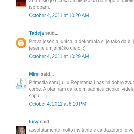
Znam što je čičoka ali nikako da na negdje naleti
isprobam.
October 4, 2011 at 10:20 AM
Tadeja
said...
Prava jesenja juhica, a dekorirala si je tako da bi j
jesenje umjetničko djelo! :)
October 4, 2011 at 10:29 AM
Mimi
said...
Primetila sam ju i u Repetama i bas mi dobro zvuc
corbe. A planiram da kupim sadnicu cicoke, vide
sajtu... :)
October 4, 2011 at 6:10 PM
lucy
said...
assolutamente molto invitante e calda.adoro le vel