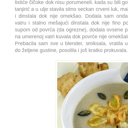
listiće čičoke dok nisu porumeneli. kada su bili go
tanjirić a u ulje stavila sitno seckan crveni luk, ma
i dinstala dok nije omekšao. Dodala sam onda 
vatru i stalno mešajući dinstala dok nije fino 
supom od povrća (da ogrezne), dodala ovsene pah
na umerenoj vatri kuvala dok povrće nije omekšal
Prebacila sam sve u blender, smiksala, vratila u
do željene gustine, posolila i još kratko prokuvala.