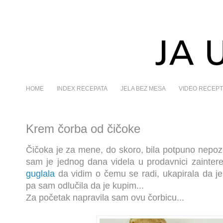
HOME
INDEX RECEPATA
JELA BEZ MESA
VIDEO RECEPT
Krem čorba od čičoke
Čičoka je za mene, do skoro, bila potpuno nepoz
sam je jednog dana videla u prodavnici zainte
guglala
da vidim o čemu se radi, ukapirala da j
pa sam odlučila da je kupim...
Za početak napravila sam ovu čorbicu...