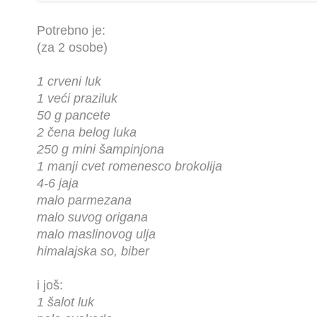
Potrebno je:
(za 2 osobe)
1 crveni luk
1 veći praziluk
50 g pancete
2 čena belog luka
250 g mini šampinjona
1 manji cvet romenesco brokolija
4-6 jaja
malo parmezana
malo suvog origana
malo maslinovog ulja
himalajska so, biber
i još:
1 šalot luk