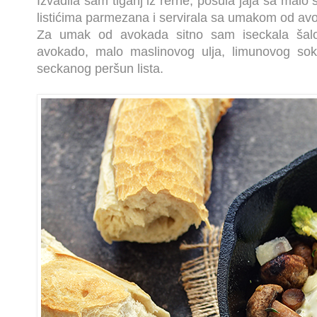
Izvadila sam tiganj iz rerne, posula jaja sa malo
listićima parmezana i servirala sa umakom od av
Za umak od avokada sitno sam iseckala šalot
avokado, malo maslinovog ulja, limunovog soka
seckanog peršun lista.