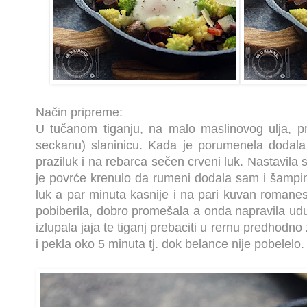
Način pripreme:
U tučanom tiganju, na malo maslinovog ulja, p
seckanu) slaninicu. Kada je porumenela dodal
praziluk i na rebarca sečen crveni luk. Nastavil
je povrće krenulo da rumeni dodala sam i šampin
luk a par minuta kasnije i na pari kuvan romanes
pobiberila, dobro promešala a onda napravila udu
izlupala jaja te tiganj prebaciti u rernu predhodn
i pekla oko 5 minuta tj. dok belance nije pobelelo.