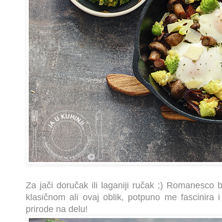
Za jači doručak ili laganiji ručak ;) Romanesco b
klasičnom ali ovaj oblik, potpuno me fascinira i
prirode na delu!