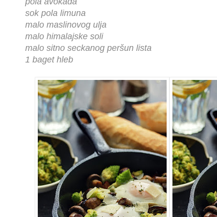
pola avokada
sok pola limuna
malo maslinovog ulja
malo himalajske soli
malo sitno seckanog peršun lista
1 baget hleb