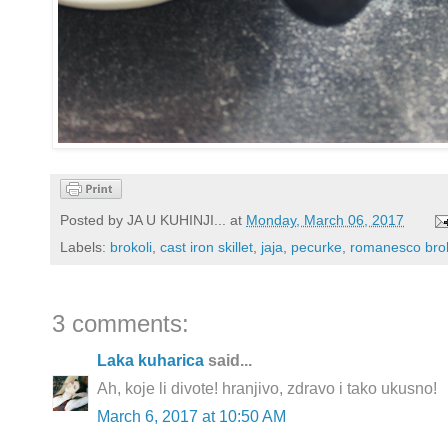
Posted by
JA U KUHINJI...
at
Monday, March 06, 2017
Labels:
brokoli
,
cast iron skillet
,
jaja
,
pecurke
,
romanesco brok
3 comments:
Laka kuharica
said...
Ah, koje li divote! hranjivo, zdravo i tako ukusno!
March 6, 2017 at 10:50 AM