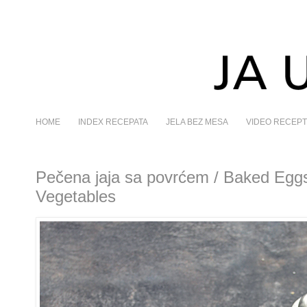
HOME
INDEX RECEPATA
JELA BEZ MESA
VIDEO RECEPT
Pečena jaja sa povrćem / Baked Egg
Vegetables