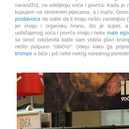
narandžu), na odeljenju voća i povrća. Kada je 
kupujem na otvorenim pijacama, a i inače, čest
prodavnica
da vidim da li imaju nešto zanimljivo (
jer imaju i organsku hranu, što je super, a 
uobičajenog voća i povrća imaju i neke
malo egzo
se sinoć oduševila kada sam videla plavi krom
nešto potpuno "obično". (Ideju kako ga prip
krompir
a biće i još neke nekog narednog ponedel