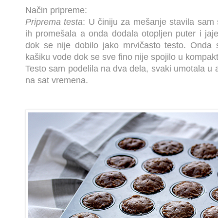
Način pripreme:
Priprema testa
: U činiju za mešanje stavila sam
ih promešala a onda dodala otopljen puter i ja
dok se nije dobilo jako mrvičasto testo. Onda
kašiku vode dok se sve fino nije spojilo u kompakt
Testo sam podelila na dva dela, svaki umotala u alu 
na sat vremena.