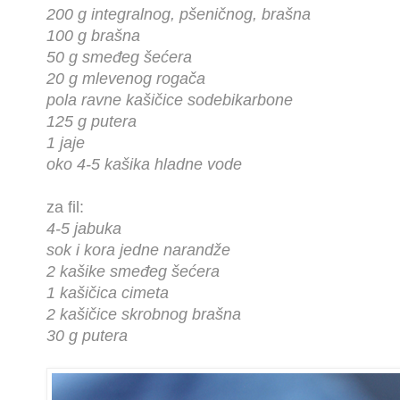
200 g integralnog, pšeničnog, brašna
100 g brašna
50 g smeđeg šećera
20 g mlevenog rogača
pola ravne kašičice sodebikarbone
125 g putera
1 jaje
oko 4-5 kašika hladne vode
za fil:
4-5 jabuka
sok i kora jedne narandže
2 kašike smeđeg šećera
1 kašičica cimeta
2 kašičice skrobnog brašna
30 g putera