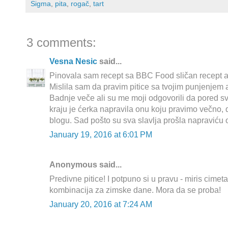
Sigma
,
pita
,
rogač
,
tart
3 comments:
Vesna Nesic
said...
Pinovala sam recept sa BBC Food sličan recept ali
Mislila sam da pravim pitice sa tvojim punjenjem
Badnje veče ali su me moji odgovorili da pored sv
kraju je ćerka napravila onu koju pravimo večno, 
blogu. Sad pošto su sva slavlja prošla napraviću ov
January 19, 2016 at 6:01 PM
Anonymous said...
Predivne pitice! I potpuno si u pravu - miris cimet
kombinacija za zimske dane. Mora da se proba!
January 20, 2016 at 7:24 AM