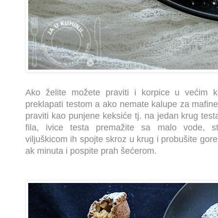
Ako želite možete praviti i korpice u većim 
preklapati testom a ako nemate kalupe za mafine
praviti kao punjene keksiće tj. na jedan krug test
fila, ivice testa premažite sa malo vode, st
viljuškicom ih spojte skroz u krug i probušite gor
ak minuta i pospite prah šećerom.