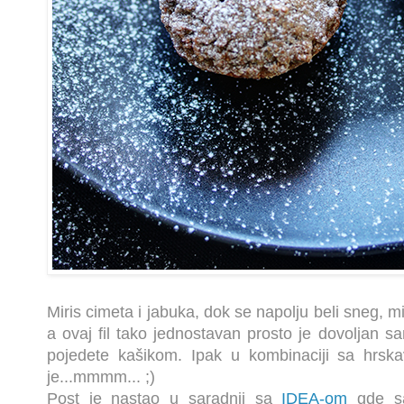
Miris cimeta i jabuka, dok se napolju beli sneg, mi
a ovaj fil tako jednostavan prosto je dovoljan 
pojedete kašikom. Ipak u kombinaciji sa hrs
je...mmmm... ;)
Post je nastao u saradnji sa
IDEA-om
gde sa