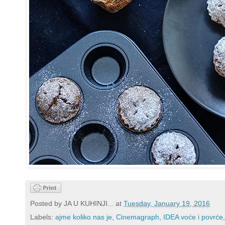
Posted by
JA U KUHINJI...
at
Tuesday, January 19, 2016
Labels:
ajme koliko nas je
,
Cinemagraph
,
IDEA voće i povrće