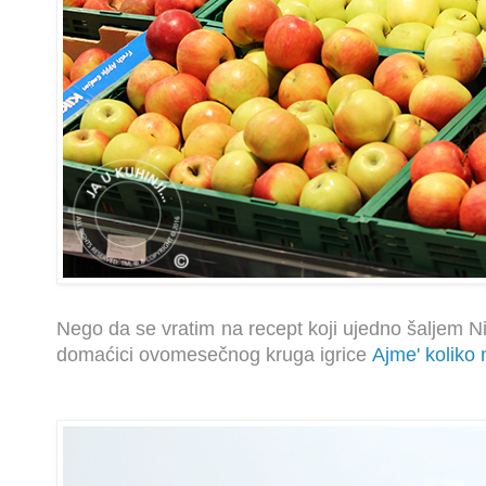
Nego da se vratim na recept koji ujedno
šaljem Ni
domaćici ovomesečnog kruga igrice
Ajme' koliko 