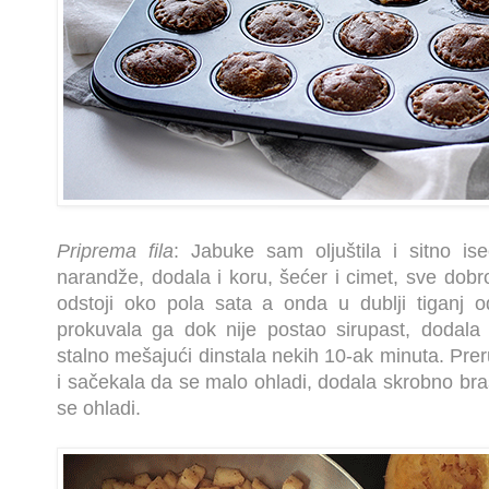
Priprema fila
: Jabuke sam oljuštila i sitno is
narandže, dodala i koru, šećer i cimet, sve dobr
odstoji oko pola sata a onda u dublji tiganj od
prokuvala ga dok nije postao sirupast, dodala
stalno mešajući dinstala nekih 10-ak minuta. Preru
i sačekala da se malo ohladi, dodala skrobno bra
se ohladi.