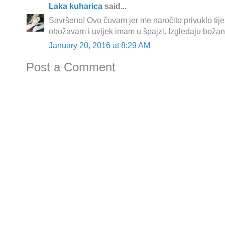
Laka kuharica
said...
Savršeno! Ovo čuvam jer me naročito privuklo tij
obožavam i uvijek imam u špajzi. Izgledaju božan
January 20, 2016 at 8:29 AM
Post a Comment