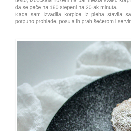
testo, izbockala nožem na par mesta svaku korpi
da se peče na 180 stepeni na 20-ak minuta.
Kada sam izvadila korpice iz pleha stavila 
potpuno prohlade, posula ih prah šećerom i servir