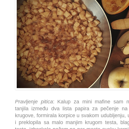
Pravljenje pitica
: Kalup za mini mafine sam n
tanjila između dva lista papira za pečenje na
krugove, formirala korpice u svakom udubljenju, u
i preklopila sa malo manjim krugom testa, blag