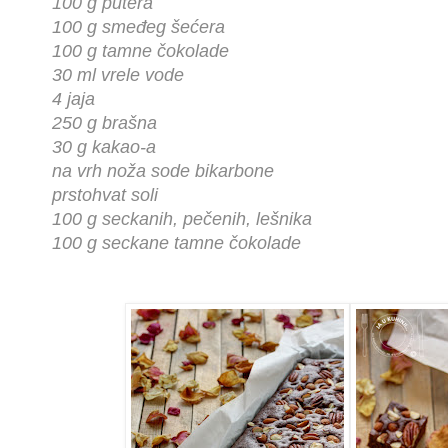
100 g putera
100 g smeđeg šećera
100 g tamne čokolade
30 ml vrele vode
4 jaja
250 g brašna
30 g kakao-a
na vrh noža sode bikarbone
prstohvat soli
100 g seckanih, pečenih, lešnika
100 g seckane tamne čokolade