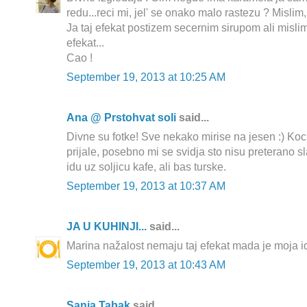
redu...reci mi, jel' se onako malo rastezu ? Mislim
Ja taj efekat postizem secernim sirupom ali mislim
efekat...
Cao !
September 19, 2013 at 10:25 AM
Ana @ Prstohvat soli
said...
Divne su fotke! Sve nekako mirise na jesen :) Koc
prijale, posebno mi se svidja sto nisu preterano sl
idu uz soljicu kafe, ali bas turske.
September 19, 2013 at 10:37 AM
JA U KUHINJI...
said...
Marina nažalost nemaju taj efekat mada je moja id
September 19, 2013 at 10:43 AM
Sanja Tabak
said...