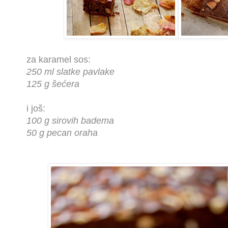
za karamel sos:
250 ml slatke pavlake
125 g šećera
i još:
100 g sirovih badema
50 g pecan oraha