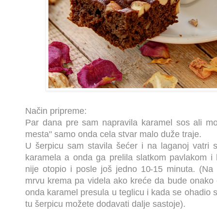
Način pripreme:
Par dana pre sam napravila karamel sos ali može
mesta" samo onda cela stvar malo duže traje.
U šerpicu sam stavila šećer i na laganoj vatri 
karamela a onda ga prelila slatkom pavlakom i
nije otopio i posle još jedno 10-15 minuta. (Na
mrvu krema pa videla ako kreće da bude onako 
onda karamel presula u teglicu i kada se ohadio sta
tu šerpicu možete dodavati dalje sastoje).