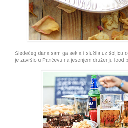
Sledećeg dana sam ga sekla i služila uz šoljicu o
je završio u Pančevu na jesenjem druženju food b