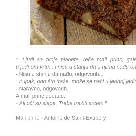
"-
Ljudi sa tvoje planete, reče mali princ, ga
u
jednom vrtu... i nisu u stanju da u njima nađu on
- Nisu u stanju da nađu, odgovorih...
-
A ipak, ono što traže, može se naći u jednoj jedin
- Naravno, odgovorih.
A mali princ dodade:
-
Ali oči su slepe. Treba tražiti srcem.
"
Mali princ -
Antoine de Saint-Exupery