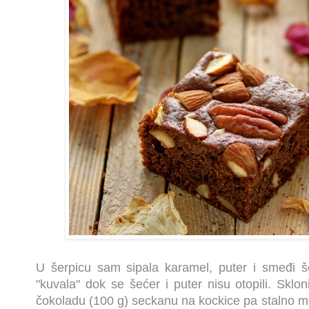
U šerpicu sam sipala karamel, puter i smeđi š
"kuvala" dok se šećer i puter nisu otopili. Sklon
čokoladu (100 g) seckanu na kockice pa stalno me