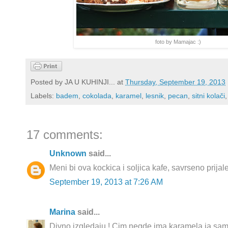
foto by Mamajac :)
Posted by
JA U KUHINJI...
at
Thursday, September 19, 2013
Labels:
badem
,
cokolada
,
karamel
,
lesnik
,
pecan
,
sitni kolači
17 comments:
Unknown
said...
Meni bi ova kockica i soljica kafe, savrseno prijale
September 19, 2013 at 7:26 AM
Marina
said...
Divno izgledaju ! Cim negde ima karamela ja s