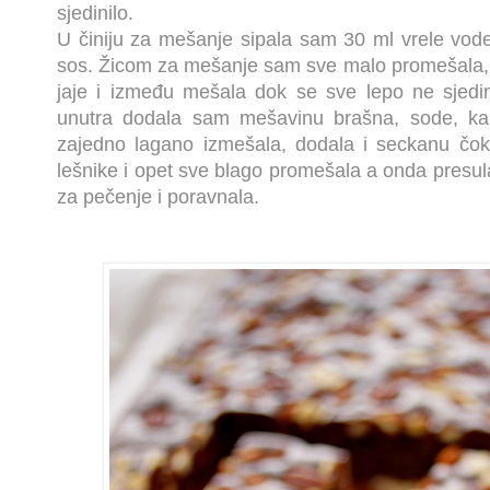
sjedinilo.
U činiju za mešanje sipala sam 30 ml vrele vode
sos. Žicom za mešanje sam sve malo promešala,
jaje i između mešala dok se sve lepo ne sjedin
unutra dodala sam mešavinu brašna, sode, ka
zajedno lagano izmešala, dodala i seckanu čok
lešnike i opet sve blago promešala a onda presu
za pečenje i poravnala.