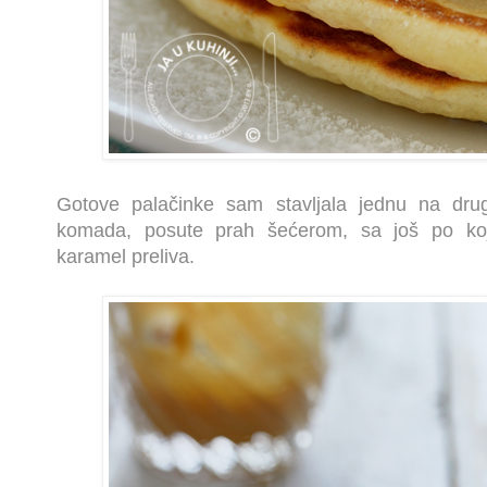
Gotove palačinke sam stavljala jednu na dru
komada, posute prah šećerom, sa još po ko
karamel preliva.