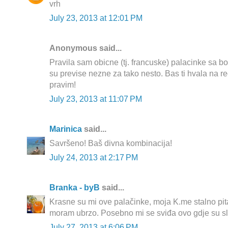
vrh
July 23, 2013 at 12:01 PM
Anonymous said...
Pravila sam obicne (tj. francuske) palacinke sa 
su previse nezne za tako nesto. Bas ti hvala na r
pravim!
July 23, 2013 at 11:07 PM
Marinica
said...
Savršeno! Baš divna kombinacija!
July 24, 2013 at 2:17 PM
Branka - byB
said...
Krasne su mi ove palačinke, moja K.me stalno pita 
moram ubrzo. Posebno mi se sviđa ovo gdje su sl
July 27, 2013 at 6:06 PM