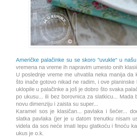
Američke palačinke su se skoro "uvukle" u našu
vremena na vreme ih napravim umesto onih klasič
U poslednje vreme me uhvatila neka manija da k
što inače gotovo nikad ne radim, i ove planinske
uklopile u palačinke a još je dobro što svaka pala
po ukusu... ili bez borovnica za slatkicu... Mada
novu dimenziju i zaista su super...
Karamel sos je klasičan... pavlaka i šećer... d
slatka pavlaka (jer je u datom trenutku nisam 
videla da sos neće imati lepu glatkoću i finoću kao
ukus je o.k.