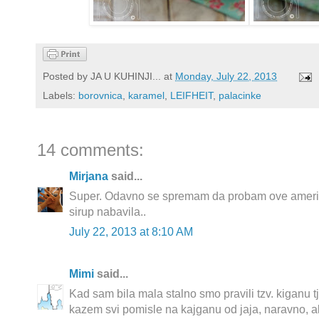
Posted by
JA U KUHINJI...
at
Monday, July 22, 2013
Labels:
borovnica
,
karamel
,
LEIFHEIT
,
palacinke
14 comments:
Mirjana
said...
Super. Odavno se spremam da probam ove američ
sirup nabavila..
July 22, 2013 at 8:10 AM
Mimi
said...
Kad sam bila mala stalno smo pravili tzv. kiganu t
kazem svi pomisle na kajganu od jaja, naravno, al