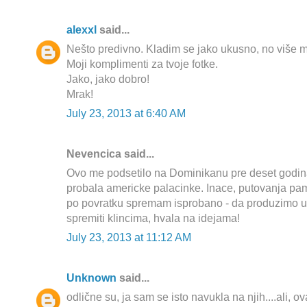
alexxl
said...
Nešto predivno. Kladim se jako ukusno, no više m
Moji komplimenti za tvoje fotke.
Jako, jako dobro!
Mrak!
July 23, 2013 at 6:40 AM
Nevencica said...
Ovo me podsetilo na Dominikanu pre deset godin
probala americke palacinke. Inace, putovanja pa
po povratku spremam isprobano - da produzimo u
spremiti klincima, hvala na idejama!
July 23, 2013 at 11:12 AM
Unknown
said...
odlične su, ja sam se isto navukla na njih....ali, o