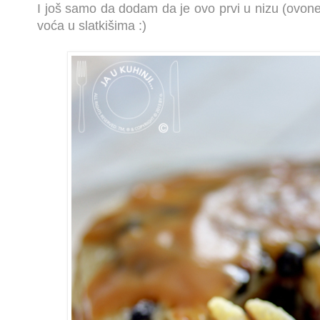
I još samo da dodam da je ovo prvi u nizu (ovon
voća u slatkišima :)