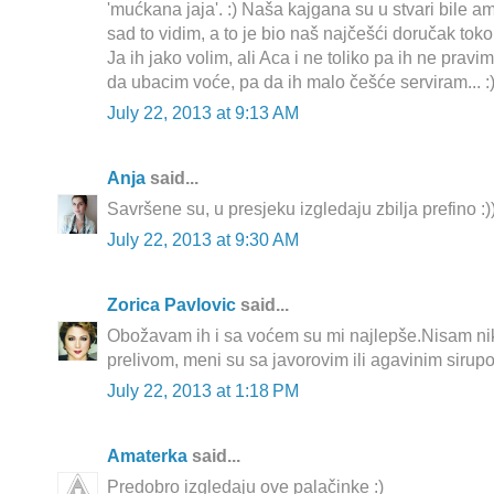
'mućkana jaja'. :) Naša kajgana su u stvari bile a
sad to vidim, a to je bio naš najčešći doručak toko
Ja ih jako volim, ali Aca i ne toliko pa ih ne pra
da ubacim voće, pa da ih malo češće serviram... :
July 22, 2013 at 9:13 AM
Anja
said...
Savršene su, u presjeku izgledaju zbilja prefino :)
July 22, 2013 at 9:30 AM
Zorica Pavlovic
said...
Obožavam ih i sa voćem su mi najlepše.Nisam ni
prelivom, meni su sa javorovim ili agavinim sirupo
July 22, 2013 at 1:18 PM
Amaterka
said...
Predobro izgledaju ove palačinke :)