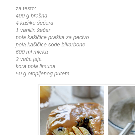
za testo:
400 g brašna
4 kašike šećera
1 vanilin šećer
pola kašičice praška za pecivo
pola kašičice sode bikarbone
600 ml mleka
2 veća jaja
kora pola limuna
50 g otopljenog putera