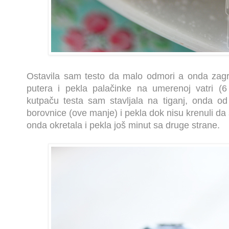
Ostavila sam testo da malo odmori a onda zagrej
putera i pekla palačinke na umerenoj vatri 
kutpaču testa sam stavljala na tiganj, onda od
borovnice (ove manje) i pekla dok nisu krenuli da s
onda okretala i pekla još minut sa druge strane.