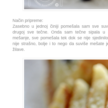
Način pripreme:
Zasebno u jednoj činiji pomešala sam sve suv
drugoj sve tečne. Onda sam tečne sipala u 
mešanje, sve pomešala tek dok se nije sjedinil
nije strašno, bolje i to nego da suviše mešate j
žilave.