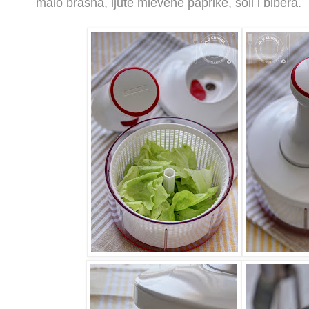
malo brašna, ljute mlevene paprike, soli i bibera.