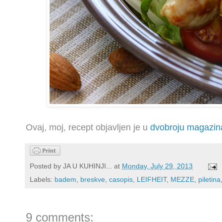
Ovaj, moj, recept objavljen je u
dvobroju magazi
Posted by
JA U KUHINJI...
at
Monday, July 29, 2013
Labels:
badem
,
breskve
,
casopis
,
LEIFHEIT
,
MEZZE
,
piletina
9 comments: