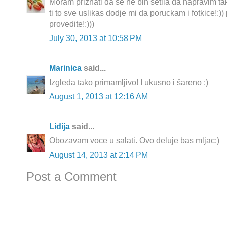
Moram priznati da se ne bih setila da napravim ta
ti to sve uslikas dodje mi da poruckam i fotkice!:)) 
provedite!:)))
July 30, 2013 at 10:58 PM
Marinica
said...
Izgleda tako primamljivo! I ukusno i šareno :)
August 1, 2013 at 12:16 AM
Lidija
said...
Obozavam voce u salati. Ovo deluje bas mljac:)
August 14, 2013 at 2:14 PM
Post a Comment