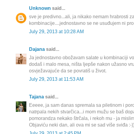
Unknown
said...
sve je predivno...ali, ja nikako nemam hrabrosti 
kombinacije....jednostavno se ne usuđujem ni proba
July 29, 2013 at 10:28 AM
Dajana
said...
Ja jednostavno obožavam salate u kombinaciji vo
dodaš i malo mesa, ništa ljepše nakon užasno vruć
osvježavajuće da se povratiš u život.
July 29, 2013 at 11:53 AM
Tajana
said...
Eeeee, ja sam danas spremala sa piletinom i po
natrpala nekih stvarčica...i mom mužu se baš dopa
pomorandza nekako štrčala, i rekoh mu - ja mislim 
Objaviću neki dan, ali ova mi se sad više sviđa :-)
July 29, 2013 at 2:45 PM