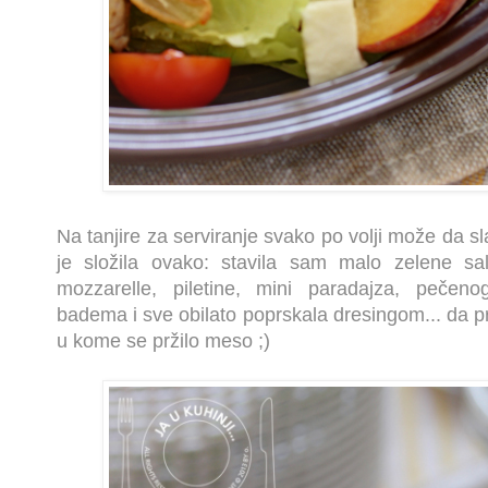
Na tanjire za serviranje svako po volji može da s
je složila ovako: stavila sam malo zelene sal
mozzarelle, piletine, mini paradajza, pečen
badema i sve obilato poprskala dresingom... da pr
u kome se pržilo meso ;)