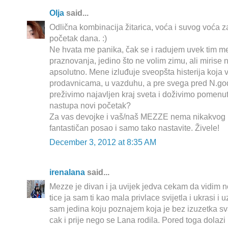
Olja
said...
Odlična kombinacija žitarica, voća i suvog voća z
početak dana. :)
Ne hvata me panika, čak se i radujem uvek tim m
praznovanja, jedino što ne volim zimu, ali mirise 
apsolutno. Mene izluđuje sveopšta histerija koja 
prodavnicama, u vazduhu, a pre svega pred N.god
preživimo najavljen kraj sveta i doživimo pomenut
nastupa novi početak?
Za vas devojke i vaš/naš MEZZE nema nikakvog kr
fantastičan posao i samo tako nastavite. Živele!
December 3, 2012 at 8:35 AM
irenalana
said...
Mezze je divan i ja uvijek jedva cekam da vidim no
tice ja sam ti kao mala privlace svijetla i ukrasi i 
sam jedina koju poznajem koja je bez izuzetka sva
cak i prije nego se Lana rodila. Pored toga dolazi 