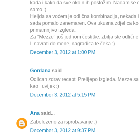
kada i kako da sve oko njih posložim. Nadam se da
samo :)
Heljda sa voćem je odlična kombinacija, nekada i
sada pomalo zanemaren. Ova ukusna zdjelica kod 
primamnjivo izgleda.
Za "Mezze" još jednom čestitke, zbilja ste odlične 
I, navrati do mene, nagradica te čeka :)
December 3, 2012 at 1:00 PM
Gordana
said...
Odlican zdrav recept. Prelijepo izgleda. Mezze sam
kao i uvijek :)
December 3, 2012 at 5:15 PM
Ana
said...
Zabelezeno za isprobavanje :)
December 3, 2012 at 9:37 PM