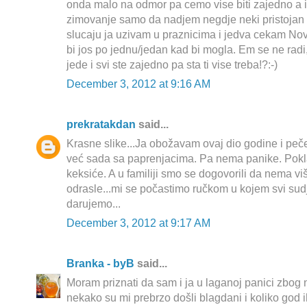
onda malo na odmor pa cemo vise biti zajedno a 
zimovanje samo da nadjem negdje neki pristojan
slucaju ja uzivam u praznicima i jedva cekam Nov
bi jos po jednu/jedan kad bi mogla. Em se ne radi,
jede i svi ste zajedno pa sta ti vise treba!?:-)
December 3, 2012 at 9:16 AM
prekratakdan
said...
Krasne slike...Ja obožavam ovaj dio godine i peč
već sada sa paprenjacima. Pa nema panike. Pok
keksiće. A u familiji smo se dogovorili da nema vi
odrasle...mi se počastimo ručkom u kojem svi su
darujemo...
December 3, 2012 at 9:17 AM
Branka - byB
said...
Moram priznati da sam i ja u laganoj panici zbog
nekako su mi prebrzo došli blagdani i koliko god 