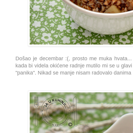
Došao je decembar :(, prosto me muka hvata..
kada bi videla okićene radnje mutilo mi se u gla
"panika". Nikad se manje nisam radovalo danima 