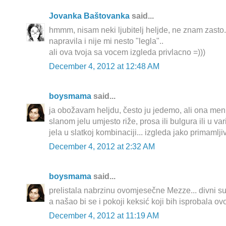
Jovanka Baštovanka
said...
hmmm, nisam neki ljubitelj heljde, ne znam zasto.
napravila i nije mi nesto "legla"..
ali ova tvoja sa vocem izgleda privlacno =)))
December 4, 2012 at 12:48 AM
boysmama
said...
ja obožavam heljdu, često ju jedemo, ali ona men
slanom jelu umjesto riže, prosa ili bulgura ili u va
jela u slatkoj kombinaciji... izgleda jako primamlji
December 4, 2012 at 2:32 AM
boysmama
said...
prelistala nabrzinu ovomjesečne Mezze... divni su
a našao bi se i pokoji keksić koji bih isprobala o
December 4, 2012 at 11:19 AM