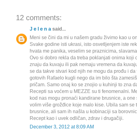
12 comments:
J e l e n a
said...
Meni se čini da mi u našem gradu živimo kao u 
Svake godine isti ukrasi, isto osvetljenjem iste r
hvata me panika, veselim se praznicima, slavama
Ovo si dobro rekla da treba poklanjati onima koji
znaju da kuvaju ili pak nemaju vremena da kuvaju 
se da takve stvari kod njih ne mogu da prođu i da 
gotovih Rafaelo kugli nego da im bilo šta zamesiš.
pričam. Samo onaj ko se znojio u kuhinji to zna da
Recepti sa voćem u MEZZE su ti fenomenalni. Me
kod nas mogu pronaći kandirane brusnice, a one 
volim više grožđice koje malo kise. Ubila sam se 
brusnice, ali sam ih našla u kobinaciji sa borovnic
Recept kao i uvek odličan, zdrav i drugačiji.
December 3, 2012 at 8:09 AM