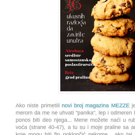
Ako niste primetili
novi broj magazina MEZZE
je
merom da me ne uhvati "panika", lep i odmeren ka
ponos biti deo njega... Mene možete naći u ru
voća (strane 40-47), a tu su i moje praline sa 
koje mogu biti fin poklončić nekome... ako ta