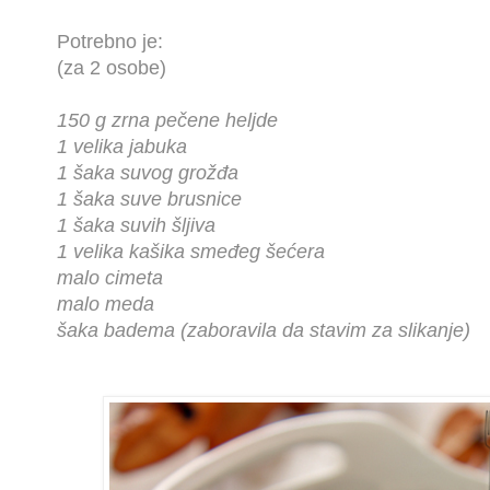
Potrebno je:
(za 2 osobe)
150 g zrna pečene heljde
1 velika jabuka
1 šaka suvog grožđa
1 šaka suve brusnice
1 šaka suvih šljiva
1 velika kašika smeđeg šećera
malo cimeta
malo meda
šaka badema (zaboravila da stavim za slikanje)