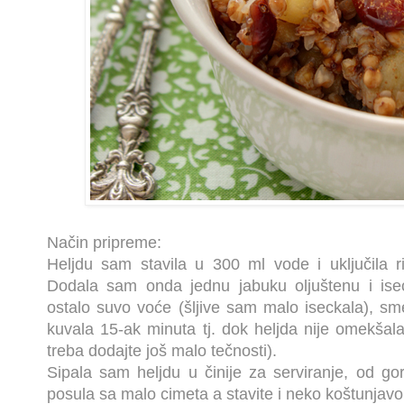
Način pripreme:
Heljdu sam stavila u 300 ml vode i uključila 
Dodala sam onda jednu jabuku oljuštenu i ise
ostalo suvo voće (šljive sam malo iseckala), sm
kuvala 15-ak minuta tj. dok heljda nije omekšala
treba dodajte još malo tečnosti).
Sipala sam heljdu u činije za serviranje, od go
posula sa malo cimeta a stavite i neko koštunjavo 