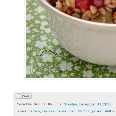
Posted by
JA U KUHINJI...
at
Monday, December 03, 2012
Labels:
badem
,
casopis
,
heljda
,
med
,
MEZZE
,
posno
,
slatkiš