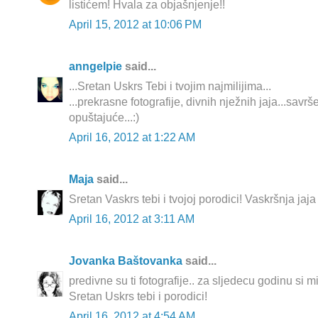
listićem! Hvala za objašnjenje!!
April 15, 2012 at 10:06 PM
anngelpie
said...
...Sretan Uskrs Tebi i tvojim najmilijima...
...prekrasne fotografije, divnih nježnih jaja...savr
opuštajuće...:)
April 16, 2012 at 1:22 AM
Maja
said...
Sretan Vaskrs tebi i tvojoj porodici! Vaskršnja jaja s
April 16, 2012 at 3:11 AM
Jovanka Baštovanka
said...
predivne su ti fotografije.. za sljedecu godinu si mi
Sretan Uskrs tebi i porodici!
April 16, 2012 at 4:54 AM