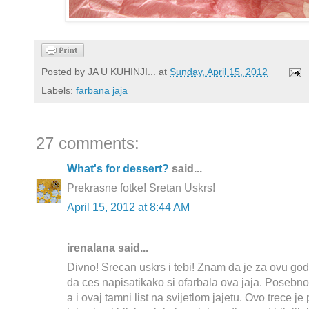
Posted by
JA U KUHINJI...
at
Sunday, April 15, 2012
Labels:
farbana jaja
27 comments:
What's for dessert?
said...
Prekrasne fotke! Sretan Uskrs!
April 15, 2012 at 8:44 AM
irenalana said...
Divno! Srecan uskrs i tebi! Znam da je za ovu go
da ces napisatikako si ofarbala ova jaja. Posebn
a i ovaj tamni list na svijetlom jajetu. Ovo trece 