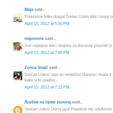
Maja
said...
Prekrasne fotke draga! Sretan Uskrs tebi i tvojoj obi
April 15, 2012 at 5:50 PM
mignonne
said...
Sve najlepse tebi i tvojima za danasnji praznik!:))
April 15, 2012 at 7:00 PM
Zorica Stajić
said...
Srećan Uskrs! Jaja su neobično išarana i hvala ti 
kako si to uradila...
April 15, 2012 at 7:22 PM
Љубав на први залогај
said...
Srećan Uskrs! Divna jaja! Posebno me oduševilo 