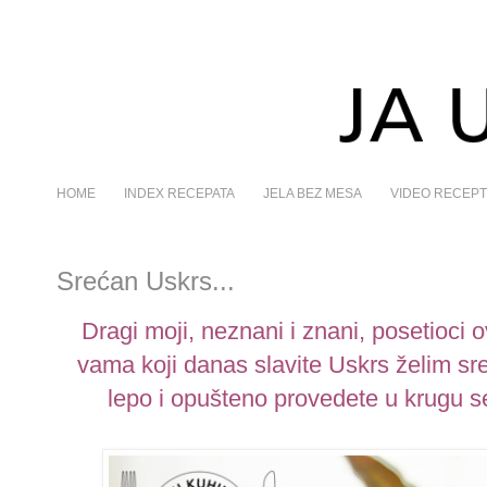
HOME
INDEX RECEPATA
JELA BEZ MESA
VIDEO RECEPT
Srećan Uskrs...
Dragi moji, neznani i znani, posetioci o
vama koji danas slavite Uskrs želim sr
lepo i opušteno provedete u krugu seb