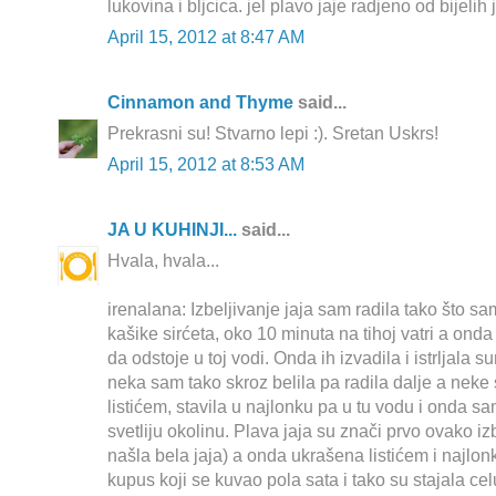
lukovina i bljcica. jel plavo jaje radjeno od bijelih 
April 15, 2012 at 8:47 AM
Cinnamon and Thyme
said...
Prekrasni su! Stvarno lepi :). Sretan Uskrs!
April 15, 2012 at 8:53 AM
JA U KUHINJI...
said...
Hvala, hvala...
irenalana: Izbeljivanje jaja sam radila tako što sa
kašike sirćeta, oko 10 minuta na tihoj vatri a onda
da odstoje u toj vodi. Onda ih izvadila i istrljala s
neka sam tako skroz belila pa radila dalje a neke
listićem, stavila u najlonku pa u tu vodu i onda sam 
svetliju okolinu. Plava jaja su znači prvo ovako iz
našla bela jaja) a onda ukrašena listićem i najlon
kupus koji se kuvao pola sata i tako su stajala cel