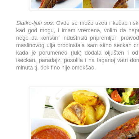
Slatko-ljuti sos:
Ovde se može uzeti i kečap i skra
kad god mogu, i imam vremena, volim da nap
nego da koristim industriski pripremljen proiv
maslinovog ulja prodinstala sam sitno seckan crni
kada je porumeneo (luk) dodala oljušten i od
iseckan, paradajz, posolila i na laganoj vatri do
minuta tj. dok fino nije omekšao.