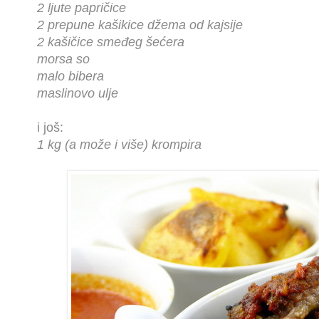
2 ljute papričice
2 prepune kašikice džema od kajsije
2 kašičice smeđeg šećera
morsa so
malo bibera
maslinovo ulje
i još:
1 kg (a može i više) krompira