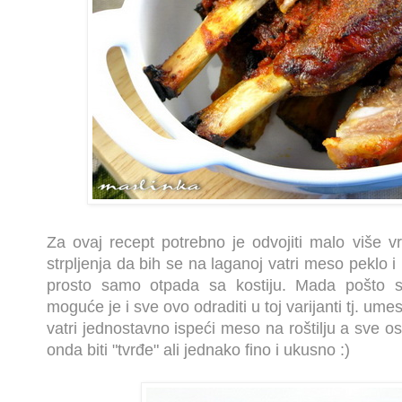
Za ovaj recept potrebno je odvojiti malo više v
strpljenja da bih se na laganoj vatri meso peklo 
prosto samo otpada sa kostiju. Mada pošto se 
moguće je i sve ovo odraditi u toj varijanti tj. um
vatri jednostavno ispeći meso na roštilju a sve o
onda biti "tvrđe" ali jednako fino i ukusno :)