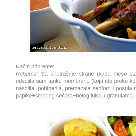
Način pripreme:
Rebarca:
Sa unutrašnje strane (kada meso sta
odvojila sam tanku membranu (koja ide preko ko
nasolila, pobiberila, premazala senfom i posula
papike+smeđeg šećera+belog luka u granulama.