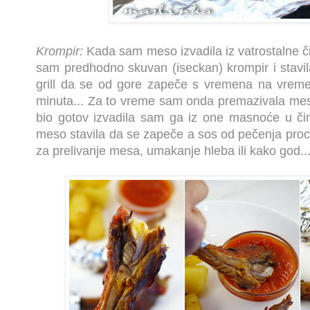
Krompir:
Kada sam meso izvadila iz vatrostalne či
sam predhodno skuvan (iseckan) krompir i stavi
grill da se od gore zapeče s vremena na vreme
minuta... Za to vreme sam onda premazivala meso
bio gotov izvadila sam ga iz one masnoće u čin
meso stavila da se zapeče a sos od pečenja proced
za prelivanje mesa, umakanje hleba ili kako god..