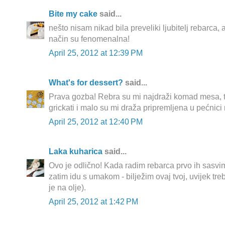
Bite my cake
said...
nešto nisam nikad bila preveliki ljubitelj rebarca, 
način su fenomenalna!
April 25, 2012 at 12:39 PM
What's for dessert?
said...
Prava gozba! Rebra su mi najdraži komad mesa, 
grickati i malo su mi draža pripremljena u pećnici 
April 25, 2012 at 12:40 PM
Laka kuharica
said...
Ovo je odlično! Kada radim rebarca prvo ih sasv
zatim idu s umakom - bilježim ovaj tvoj, uvijek tre
je na olje).
April 25, 2012 at 1:42 PM