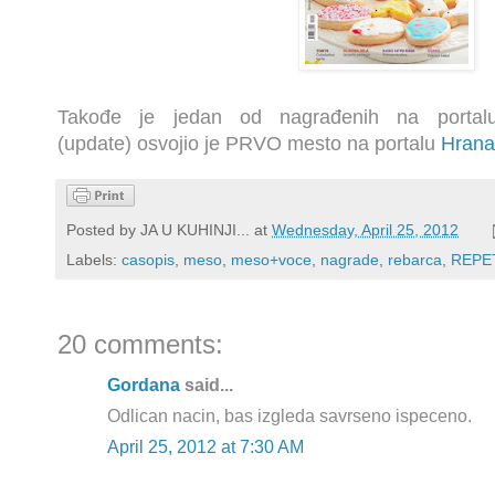
Takođe je jedan od nagrađenih na porta
(update)
osvojio je PRVO mesto na portalu
Hrana
Posted by
JA U KUHINJI...
at
Wednesday, April 25, 2012
Labels:
casopis
,
meso
,
meso+voce
,
nagrade
,
rebarca
,
REPE
20 comments:
Gordana
said...
Odlican nacin, bas izgleda savrseno ispeceno.
April 25, 2012 at 7:30 AM