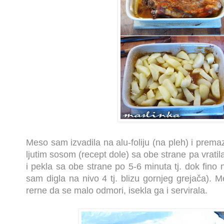
Meso sam izvadila na alu-foliju (na pleh) i prema
ljutim sosom (recept dole) sa obe strane pa vratila
i pekla sa obe strane po 5-6 minuta tj. dok fino 
sam digla na nivo 4 tj. blizu gornjeg grejača). 
rerne da se malo odmori, isekla ga i servirala.