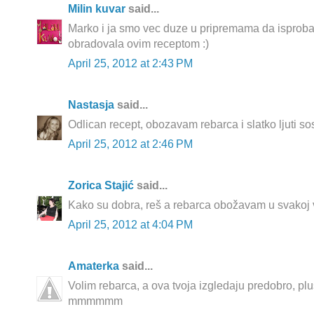
Milin kuvar
said...
Marko i ja smo vec duze u pripremama da isprob
obradovala ovim receptom :)
April 25, 2012 at 2:43 PM
Nastasja
said...
Odlican recept, obozavam rebarca i slatko ljuti so
April 25, 2012 at 2:46 PM
Zorica Stajić
said...
Kako su dobra, reš a rebarca obožavam u svakoj va
April 25, 2012 at 4:04 PM
Amaterka
said...
Volim rebarca, a ova tvoja izgledaju predobro, plu
mmmmmm