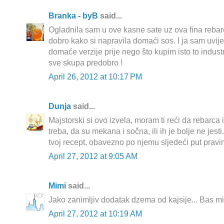
Branka - byB
said...
Ogladnila sam u ove kasne sate uz ova fina rebar
dobro kako si napravila domaći sos. I ja sam uvije
domaće verzije prije nego što kupim isto to industr
sve skupa predobro !
April 26, 2012 at 10:17 PM
Dunja
said...
Majstorski si ovo izvela, moram ti reći da rebarca 
treba, da su mekana i sočna, ili ih je bolje ne jest
tvoj recept, obavezno po njemu sljedeći put pravi
April 27, 2012 at 9:05 AM
Mimi
said...
Jako zanimljiv dodatak dzema od kajsije... Bas mi 
April 27, 2012 at 10:19 AM