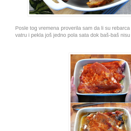
Posle tog vremena proverila sam da li su rebarc
vatru i pekla još jedno pola sata dok baš-baš nis