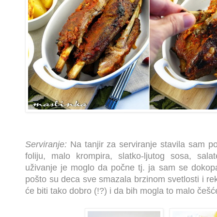
Serviranje:
Na tanjir za serviranje stavila sam p
foliju, malo krompira, slatko-ljutog sosa, sala
uživanje je moglo da počne tj. ja sam se doko
pošto su deca sve smazala brzinom svetlosti i rek
će biti tako dobro (!?) i da bih mogla to malo češće