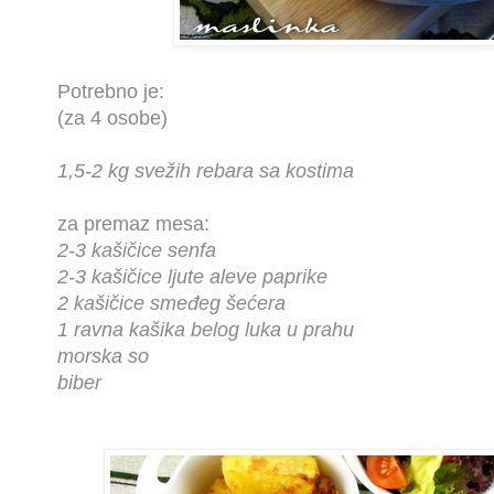
Potrebno je:
(za 4 osobe)
1,5-2 kg svežih rebara sa kostima
za premaz mesa:
2-3 kašičice senfa
2-3 kašičice ljute aleve paprike
2 kašičice smeđeg šećera
1 ravna kašika belog luka u prahu
morska so
biber