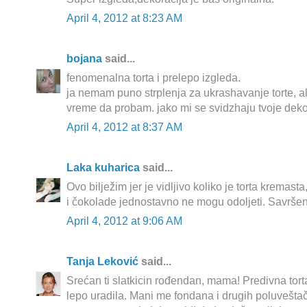
April 4, 2012 at 8:23 AM
bojana
said...
fenomenalna torta i prelepo izgleda.
ja nemam puno strplenja za ukrashavanje torte, al
vreme da probam. jako mi se svidzhaju tvoje deko
April 4, 2012 at 8:37 AM
Laka kuharica
said...
Ovo bilježim jer je vidljivo koliko je torta kremas
i čokolade jednostavno ne mogu odoljeti. Savrše
April 4, 2012 at 9:06 AM
Tanja Leković
said...
Srećan ti slatkicin rođendan, mama! Predivna torta
lepo uradila. Mani me fondana i drugih poluveštačk