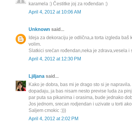
karamela :) Čestitke joj za rođendan :)
April 4, 2012 at 10:06 AM
Unknown
said...
Ideja za dekoraciju je odlična,a torta izgleda baš
volim.
Slatkici srećan rođendan,neka je zdrava,vesela i 
April 4, 2012 at 12:30 PM
Ljiljana
said...
Kako je dobra, bas mi je drago sto si je napravila.
dopadaju, ja bas nisam nesto previse luda za pinj
par puta sa pikanima i orasima, bude jednako dob
Jos jednom, srecan rodjendan i uzivate u torti ako 
Saljem cmokic :)))
April 4, 2012 at 2:02 PM