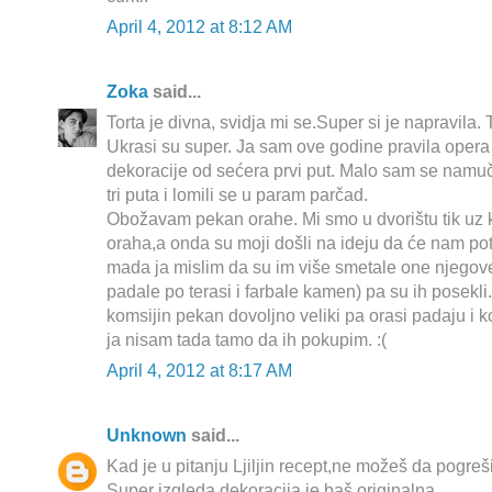
April 4, 2012 at 8:12 AM
Zoka
said...
Torta je divna, svidja mi se.Super si je napravil
Ukrasi su super. Ja sam ove godine pravila opera 
dekoracije od sećera prvi put. Malo sam se namuči
tri puta i lomili se u param parčad.
Obožavam pekan orahe. Mi smo u dvorištu tik uz 
oraha,a onda su moji došli na ideju da će nam pot
mada ja mislim da su im više smetale one njegov
padale po terasi i farbale kamen) pa su ih posekli
komsijin pekan dovoljno veliki pa orasi padaju i ko
ja nisam tada tamo da ih pokupim. :(
April 4, 2012 at 8:17 AM
Unknown
said...
Kad je u pitanju Ljiljin recept,ne možeš da pogreš
Super izgleda,dekoracija je baš originalna.