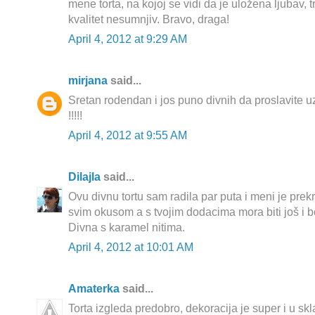
mene torta, na kojoj se vidi da je uložena ljubav, t
kvalitet nesumnjiv. Bravo, draga!
April 4, 2012 at 9:29 AM
mirjana
said...
Sretan rodendan i jos puno divnih da proslavite 
!!!!!
April 4, 2012 at 9:55 AM
Dilajla
said...
Ovu divnu tortu sam radila par puta i meni je prek
svim okusom a s tvojim dodacima mora biti još i bo
Divna s karamel nitima.
April 4, 2012 at 10:01 AM
Amaterka
said...
Torta izgleda predobro, dekoracija je super i u s