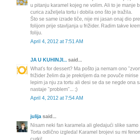
u pitanju karamel kojeg ne volim. Ali to je manje bi
curica zaželjela tortu i dobila ono što je tražila.
Što se same izrade tiče, nije mi jasan onaj dio pr
folijom prije stavljanja u frižider. Radim takve kre
foliju.
April 4, 2012 at 7:51 AM
JA U KUHINJI...
said...
What's for dessert? Ma pošto ja nemam ono "zvono
frižider želim da je prekrijem da ne povuče mirise 
lepim ja nju za tortu ali desi se da se negde ona 
nastaje "problem"... ;)
April 4, 2012 at 7:54 AM
julija
said...
Nisam neki fan karamela ali gledajući slike samo s
Torta odlično izgleda! Karamel brojevi su mi feno
curki!