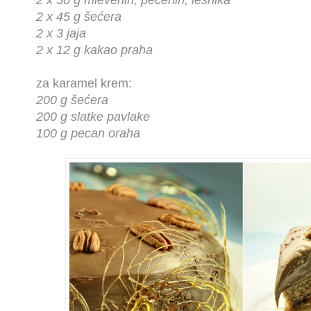
2 x 50 g mlevenih, pečenih, lešnika
2 x 45 g šećera
2 x 3 jaja
2 x 12 g kakao praha
za karamel krem:
200 g šećera
200 g slatke pavlake
100 g pecan oraha