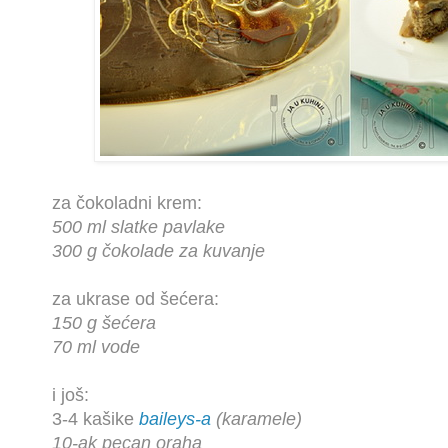
za čokoladni krem:
500 ml slatke pavlake
300 g čokolade za kuvanje
za ukrase od šećera:
150 g šećera
70 ml vode
i još:
3-4 kašike
baileys-a
(karamele)
10-ak pecan oraha