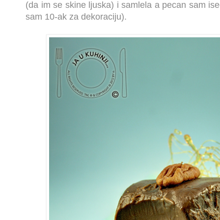
(da im se skine ljuska) i samlela a pecan sam ise
sam 10-ak za dekoraciju).