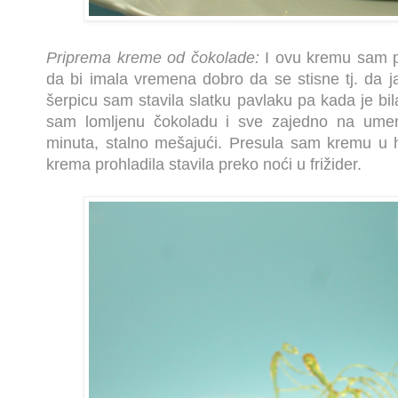
Priprema kreme od čokolade:
I ovu kremu sam pr
da bi imala vremena dobro da se stisne tj. da
šerpicu sam stavila slatku pavlaku pa kada je bi
sam lomljenu čokoladu i sve zajedno na umer
minuta, stalno mešajući. Presula sam kremu u 
krema prohladila stavila preko noći u frižider.