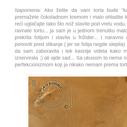
Napomena:
Ako želite da vam torta bude "k
premažete čokoladnom kremom i malo ohladite lep
reći uglačajte tako što nož stavite pod vrelu vodu
ravnate tortu... ja sam je u jednom trenutku ma
prekrila folijom i stavila u frižider... I narav
ponoviti pred slikanje ( jer se folija negde slepila) 
da sam zaboravila i tek kasnije videla kako m
iznervirala ;) ali ajde sad... Sa ukusom to nema
perfekcionizmom koji ja nikako nemam prema tort