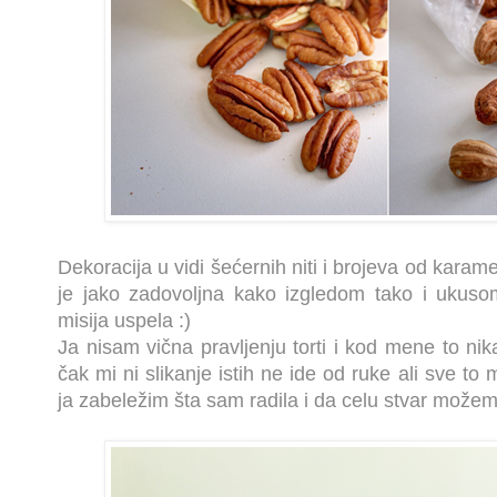
Dekoracija u vidi šećernih niti i brojeva od karamela
je jako zadovoljna kako izgledom tako i ukuso
misija uspela :)
Ja nisam vična pravljenju torti i kod mene to ni
čak mi ni slikanje istih ne ide od ruke ali sve to 
ja zabeležim šta sam radila i da celu stvar možem