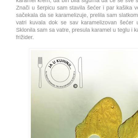
karamel krem, da bih bila sigurna da će se sve s
Znači u šerpicu sam stavila šećer i par kašika vo
sačekala da se karamelizuje, prelila sam slatko
vatri kuvala dok se sav karamelizovan šećer u
Sklonila sam sa vatre, presula karamel u teglu i k
frižider.