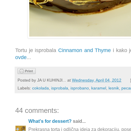
Tortu je isprobala
Cinnamon and Thyme
i kako j
ovde
...
Posted by
JA U KUHINJI...
at
Wednesday, April 04, 2012
Labels:
cokolada
,
isprobala
,
isprobano
,
karamel
,
lesnik
,
peca
44 comments:
What's for dessert?
said...
Prekrasna torta i odlična ideja za dekoraciju, pose