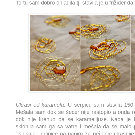
Tortu sam dobro ohladila tj. stavila je u frižider da
Ukrasi od karamela:
U šerpicu sam stavila 150 
Mešala sam dok se šećer nije rastopio a onda na
dok nije krenuo da se karamelijuze. Kada je
sklonila sam ga sa vatre i mešala da se malo 
"ispisala" jedinice na papiru za pečenje i kasnije