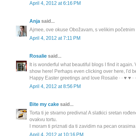
April 4, 2012 at 6:16 PM
Anja
said...
Ajmee, ove okuse Obožavam, s velikim početnim O
April 4, 2012 at 7:11 PM
Rosalie
said...
It is wonderful what beautiful blogs I find it again.
show here! Perhaps even clicking over here, I'd b
Happy Easter greetings and love Rosalie ∙ ∙ ♥ ♥ ∙ ∙
April 4, 2012 at 8:56 PM
Bite my cake
said...
Torta ti je stvarno predivna! A slatkici sretan rođe
ovakvu tortu.
I moram ti priznati da ti zavidim na pecan orasima 
April 4, 2012 at 10:16 PM