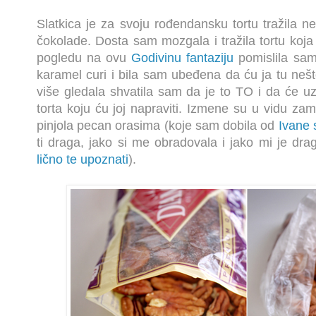
Slatkica je za svoju rođendansku tortu tražila 
čokolade. Dosta sam mozgala i tražila tortu koja
pogledu na ovu
Godivinu fantaziju
pomislila sam
karamel curi i bila sam ubeđena da ću ja tu neš
više gledala shvatila sam da je to TO i da će u
torta koju ću joj napraviti. Izmene su u vidu z
pinjola pecan orasima (koje sam dobila od
Ivane 
ti draga, jako si me obradovala i jako mi je drag
lično te upoznati
).