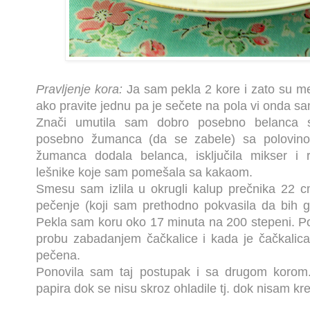
Pravljenje kora:
Ja sam pekla 2 kore i zato su me
ako pravite jednu pa je sečete na pola vi onda sa
Znači umutila sam dobro posebno belanca 
posebno žumanca (da se zabele) sa polovin
žumanca dodala belanca, isključila mikser i
lešnike koje sam pomešala sa kakaom.
Smesu sam izlila u okrugli kalup prečnika 22 
pečenje (koji sam prethodno pokvasila da bih g
Pekla sam koru oko 17 minuta na 200 stepeni. Po
probu zabadanjem čačkalice i kada je čačkalica 
pečena.
Ponovila sam taj postupak i sa drugom korom
papira dok se nisu skroz ohladile tj. dok nisam kr