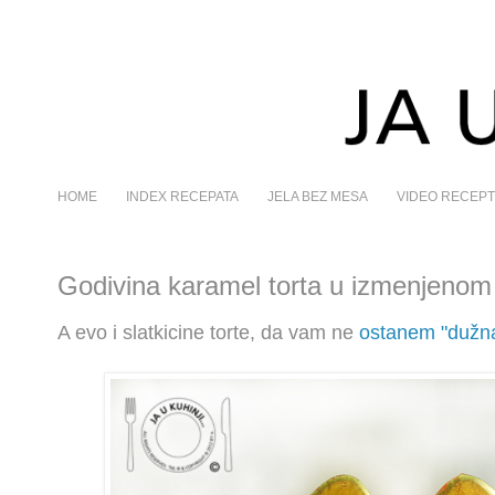
HOME
INDEX RECEPATA
JELA BEZ MESA
VIDEO RECEPT
Godivina karamel torta u izmenjenom
A evo i slatkicine torte, da vam ne
ostanem "dužn