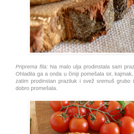
Priprema fila:
Na malo ulja prodinstala sam praz
Ohladila ga a onda u činiji pomešala sir, kajmak,
zatim prodinstan praziluk i svež sremuš grubo
dobro promešala.