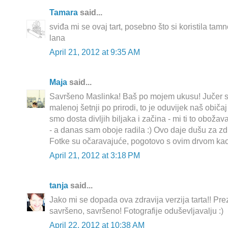
Tamara
said...
sviđa mi se ovaj tart, posebno što si koristila ta
lana
April 21, 2012 at 9:35 AM
Maja
said...
Savršeno Maslinka! Baš po mojem ukusu! Jučer sm
malenoj šetnji po prirodi, to je oduvijek naš običaj
smo dosta divljih biljaka i začina - mi ti to obožav
- a danas sam oboje radila :) Ovo daje dušu za zdr
Fotke su očaravajuće, pogotovo s ovim drvom ka
April 21, 2012 at 3:18 PM
tanja
said...
Jako mi se dopada ova zdravija verzija tarta!! Pre
savršeno, savršeno! Fotografije oduševljavalju :)
April 22, 2012 at 10:38 AM