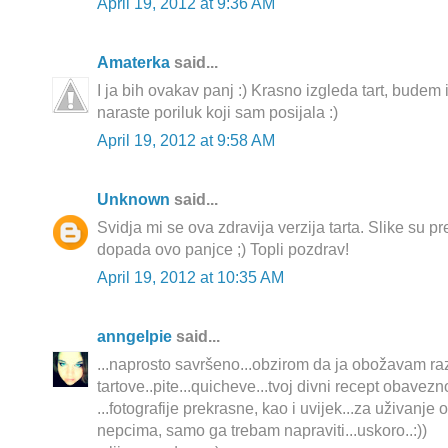
April 19, 2012 at 9:36 AM
Amaterka
said...
I ja bih ovakav panj :) Krasno izgleda tart, budem
naraste poriluk koji sam posijala :)
April 19, 2012 at 9:58 AM
Unknown
said...
Svidja mi se ova zdravija verzija tarta. Slike su p
dopada ovo panjce ;) Topli pozdrav!
April 19, 2012 at 10:35 AM
anngelpie
said...
...naprosto savršeno...obzirom da ja obožavam ra
tartove..pite...quicheve...tvoj divni recept obavezno
...fotografije prekrasne, kao i uvijek...za uživanje
nepcima, samo ga trebam napraviti...uskoro..:))