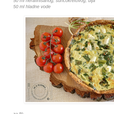
50 ml nerafinisanog, suncokretovog, ulja
50 ml hladne vode