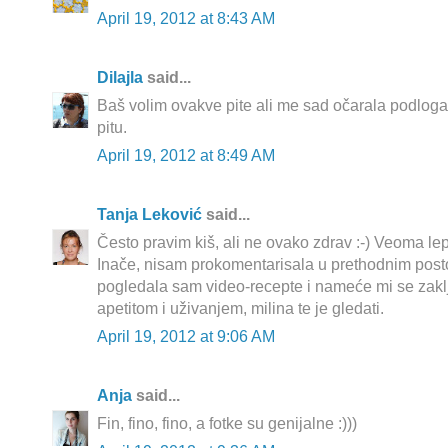
April 19, 2012 at 8:43 AM
Dilajla
said...
Baš volim ovakve pite ali me sad očarala podloga 
pitu.
April 19, 2012 at 8:49 AM
Tanja Leković
said...
Često pravim kiš, ali ne ovako zdrav :-) Veoma lep
Inače, nisam prokomentarisala u prethodnim post
pogledala sam video-recepte i nameće mi se zakl
apetitom i uživanjem, milina te je gledati.
April 19, 2012 at 9:06 AM
Anja
said...
Fin, fino, fino, a fotke su genijalne :)))