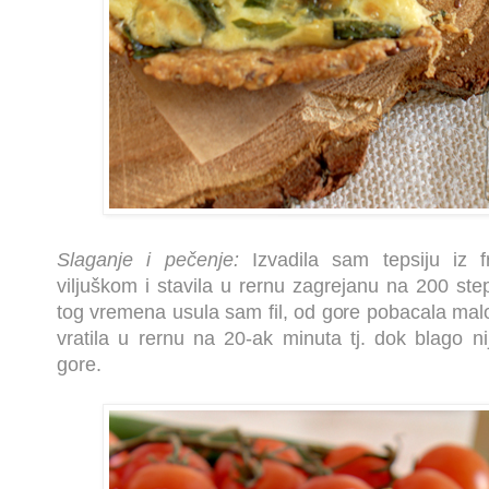
Slaganje i pečenje:
Izvadila sam tepsiju iz fr
viljuškom i stavila u rernu zagrejanu na 200 st
tog vremena usula sam fil, od gore pobacala mal
vratila u rernu na 20-ak minuta tj. dok blago n
gore.