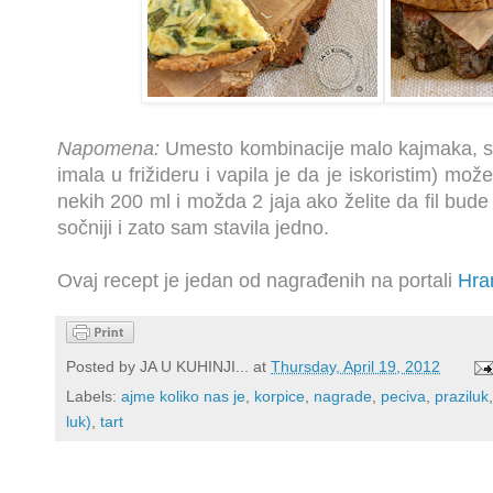
Napomena:
Umesto kombinacije malo kajmaka, sir
imala u frižideru i vapila je da je iskoristim) mož
nekih 200 ml i možda 2 jaja ako želite da fil bude
sočniji i zato sam stavila jedno.
Ovaj recept je jedan od nagrađenih na portali
Hra
Posted by
JA U KUHINJI...
at
Thursday, April 19, 2012
Labels:
ajme koliko nas je
,
korpice
,
nagrade
,
peciva
,
praziluk
luk)
,
tart