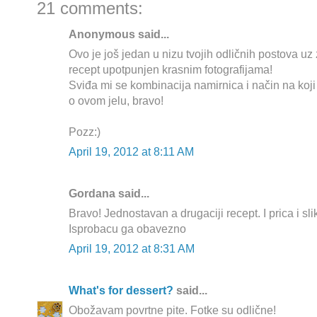
21 comments:
Anonymous said...
Ovo je još jedan u nizu tvojih odličnih postova uz 
recept upotpunjen krasnim fotografijama!
Sviđa mi se kombinacija namirnica i način na koji s
o ovom jelu, bravo!
Pozz:)
April 19, 2012 at 8:11 AM
Gordana said...
Bravo! Jednostavan a drugaciji recept. I prica i sli
Isprobacu ga obavezno
April 19, 2012 at 8:31 AM
What's for dessert?
said...
Obožavam povrtne pite. Fotke su odlične!