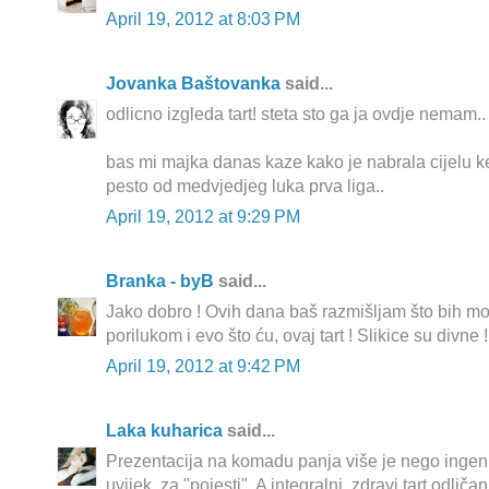
April 19, 2012 at 8:03 PM
Jovanka Baštovanka
said...
odlicno izgleda tart! steta sto ga ja ovdje nemam..
bas mi majka danas kaze kako je nabrala cijelu ke
pesto od medvjedjeg luka prva liga..
April 19, 2012 at 9:29 PM
Branka - byB
said...
Jako dobro ! Ovih dana baš razmišljam što bih mog
porilukom i evo što ću, ovaj tart ! Slikice su divne !
April 19, 2012 at 9:42 PM
Laka kuharica
said...
Prezentacija na komadu panja više je nego ingenioz
uvijek, za "pojesti". A integralni, zdravi tart odličan