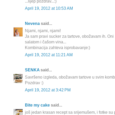
...lijep pozdrav...:)
April 19, 2012 at 10:53 AM
Nevena
said...
Njami, njami, njami!
Ja sam pravi sucker za tartove, obožavam ih. Oni 
salatom i čašom vina...
Kombinacija zahteva isprobavanje:)
April 19, 2012 at 11:21 AM
SENKA
said...
Savršeno izgleda, obožavam tartove u svim komb
Pozdrav :)
April 19, 2012 at 3:42 PM
Bite my cake
said...
još jedan krasan recept sa srijemušem, i fotke su 