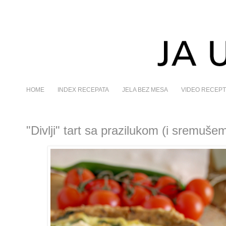
HOME
INDEX RECEPATA
JELA BEZ MESA
VIDEO RECEPT
"Divlji" tart sa prazilukom (i sremuše