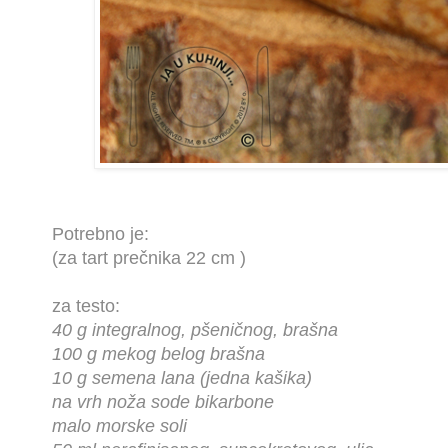
Potrebno je:
(za tart prečnika 22 cm )
za testo:
40 g integralnog, pšeničnog, brašna
100 g mekog belog brašna
10 g semena lana (jedna kašika)
na vrh noža sode bikarbone
malo morske soli