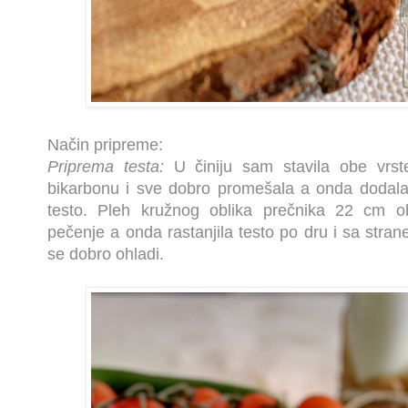
Način pripreme:
Priprema testa:
U činiju sam stavila obe vrst
bikarbonu i sve dobro promešala a onda dodala
testo. Pleh kružnog oblika prečnika 22 cm o
pečenje a onda rastanjila testo po dru i sa strane 
se dobro ohladi.