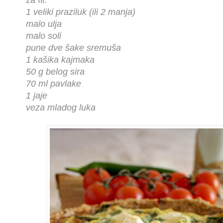
za fil:
1 veliki praziluk (ili 2 manja)
malo ulja
malo soli
pune dve šake sremuša
1 kašika kajmaka
50 g belog sira
70 ml pavlake
1 jaje
veza mladog luka