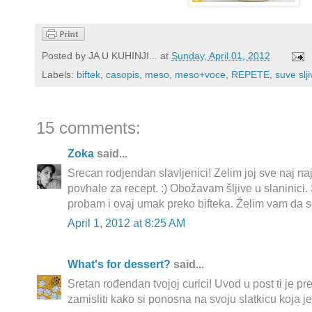
Posted by
JA U KUHINJI...
at
Sunday, April 01, 2012
Labels:
biftek
,
casopis
,
meso
,
meso+voce
,
REPETE
,
suve slj
15 comments:
Zoka
said...
Srecan rodjendan slavljenici! Zelim joj sve naj n
povhale za recept. :) Obožavam šljive u slaninic
probam i ovaj umak preko bifteka. Želim vam da 
April 1, 2012 at 8:25 AM
What's for dessert?
said...
Sretan rođendan tvojoj curici! Uvod u post ti je p
zamisliti kako si ponosna na svoju slatkicu koja 