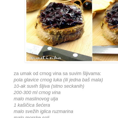
za umak od crnog vina sa suvim šljivama:
pola glavice crnog luka (ili jedna baš mala)
10-ak suvih šljiva (sitno seckanih)
200-300 ml crnog vina
malo maslinovog ulja
1 kašičica šećera
malo svežih iglica ruzmarina
malo morske soli