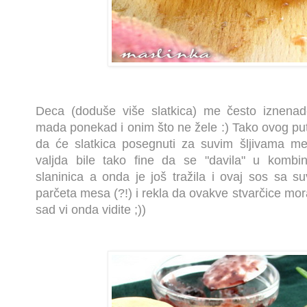
Deca (doduše više slatkica) me često iznenad
mada ponekad i onim što ne žele :) Tako ovog pu
da će slatkica posegnuti za suvim šljivama me
valjda bile tako fine da se "davila" u kombin
slaninica a onda je još tražila i ovaj sos sa s
parčeta mesa (?!) i rekla da ovakve stvarčice mo
sad vi onda vidite ;))