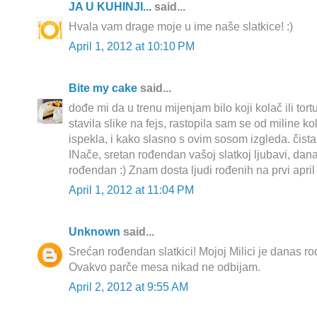
JA U KUHINJI...
said...
Hvala vam drage moje u ime naše slatkice! :)
April 1, 2012 at 10:10 PM
Bite my cake
said...
dođe mi da u trenu mijenjam bilo koji kolač ili tort
stavila slike na fejs, rastopila sam se od miline k
ispekla, i kako slasno s ovim sosom izgleda. čista
INače, sretan rođendan vašoj slatkoj ljubavi, dana
rođendan :) Znam dosta ljudi rođenih na prvi april 
April 1, 2012 at 11:04 PM
Unknown
said...
Srećan rođendan slatkici! Mojoj Milici je danas r
Ovakvo parče mesa nikad ne odbijam.
April 2, 2012 at 9:55 AM