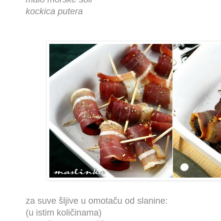
kockica putera
za suve šljive u omotaču od slanine:
(u istim količinama)