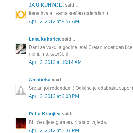
JA U KUHINJI...
said...
Irena hvala i vama srećan rođendan ;)
April 2, 2012 at 9:57 AM
Laka kuharica
said...
Dani se vuku, a godine lete! Sretan rođendan kćerk
meni, ma, savršen!
April 2, 2012 at 10:14 AM
Amaterka
said...
Sretan joj rođendan :) Odlično je odabrala, super i
April 2, 2012 at 2:08 PM
Petra Kranjica
said...
Biti će dijete gurman. Krasno izgleda.
April 2, 2012 at 3:37 PM