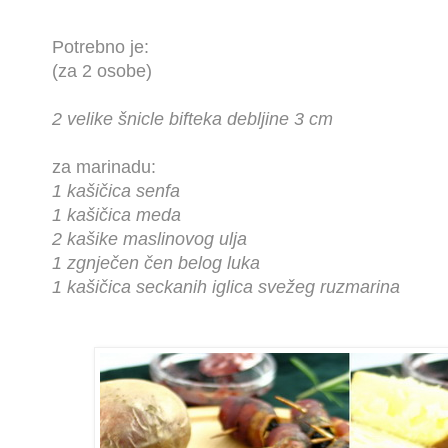
Potrebno je:
(za 2 osobe)
2 velike šnicle bifteka debljine 3 cm
za marinadu:
1 kašičica senfa
1 kašičica meda
2 kašike maslinovog ulja
1 zgnječen čen belog luka
1 kašičica seckanih iglica svežeg ruzmarina