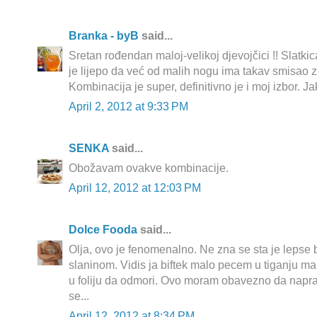
Branka - byB
said...
Sretan rođendan maloj-velikoj djevojčici !! Slatkic
je lijepo da već od malih nogu ima takav smisao z
Kombinacija je super, definitivno je i moj izbor. Ja
April 2, 2012 at 9:33 PM
SENKA
said...
Obožavam ovakve kombinacije.
April 12, 2012 at 12:03 PM
Dolce Fooda
said...
Olja, ovo je fenomenalno. Ne zna se sta je lepse bif
slaninom. Vidis ja biftek malo pecem u tiganju mal
u foliju da odmori. Ovo moram obavezno da napr
se...
April 12, 2012 at 8:34 PM