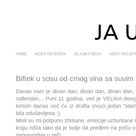
HOME
INDEX RECEPATA
JELA BEZ MESA
VIDEO RECEPT
Biftek u sosu od crnog vina sa suvim 
Danas nam je divan dan, divan dan, divan dan...
rođendan... Puni 11 godina, već je VELIKA devojč
tortom danas već ću iz drafta izvući jedan "stari
bila oduševljena :)
Misli su mi potpuno zbrkane, emocije uzburkane i
kraju ništa tako da je bolje da pređem na priču o
neprevodive u reči...