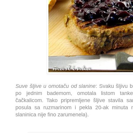
Suve šljive u omotaču od slanine
: Svaku šljivu 
po jednim bademom, omotala listom tanke s
čačkalicom. Tako pripremljene šljive stavila 
posula sa ruzmarinom i pekla 20-ak minuta 
slaninica nije fino zarumenela).