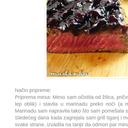
Način pripreme:
Priprema mesa
: Meso sam očistila od žilica, prič
lep oblik) i stavila u marinadu preko noći (a m
Marinadu sam napravila tako što sam pomešala s
Sledećeg dana kada zagrejala sam grill tiganj i 
svake strane, izvadila na tanjir da odmori par minu