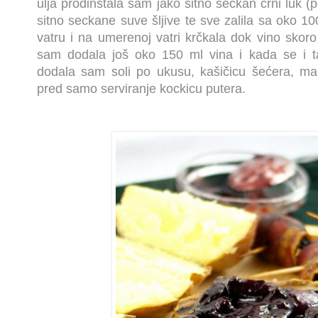
ulja prodinstala sam jako sitno seckan crni luk (
sitno seckane suve šljive te sve zalila sa oko 10
vatru i na umerenoj vatri krčkala dok vino skoro 
sam dodala još oko 150 ml vina i kada se i ta
dodala sam soli po ukusu, kašičicu šećera, ma
pred samo serviranje kockicu putera.