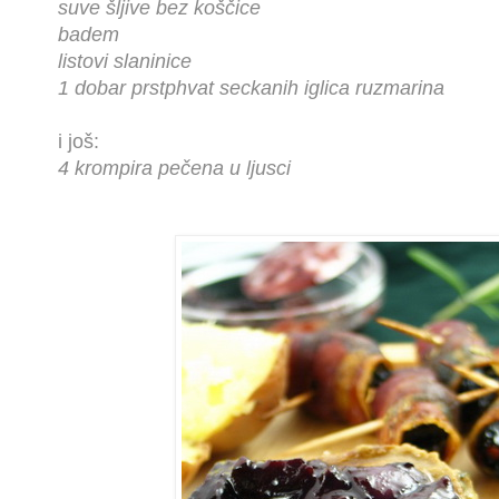
suve šljive bez koščice
badem
listovi slaninice
1 dobar prstphvat seckanih iglica ruzmarina
i još:
4 krompira pečena u ljusci