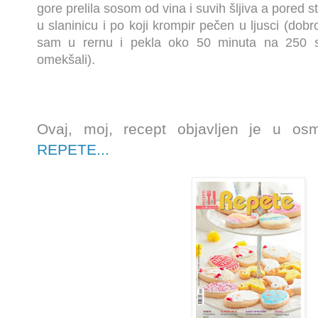
gore prelila sosom od vina i suvih šljiva a pored s
u slaninicu i po koji krompir pečen u ljusci (dob
sam u rernu i pekla oko 50 minuta na 250 st
omekšali).
Ovaj, moj, recept objavljen je u o
REPETE...