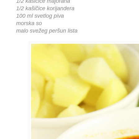
1/2 kašičice majorana
1/2 kašičice korijandera
100 ml svetlog piva
morska so
malo svežeg peršun lista