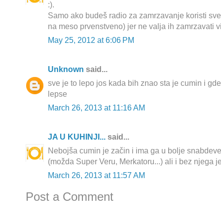
:).
Samo ako budeš radio za zamrzavanje koristi sve
na meso prvenstveno) jer ne valja ih zamrzavati vi
May 25, 2012 at 6:06 PM
Unknown
said...
sve je to lepo jos kada bih znao sta je cumin i gde
lepse
March 26, 2013 at 11:16 AM
JA U KUHINJI...
said...
Nebojša cumin je začin i ima ga u bolje snabde
(možda Super Veru, Merkatoru...) ali i bez njega je
March 26, 2013 at 11:57 AM
Post a Comment