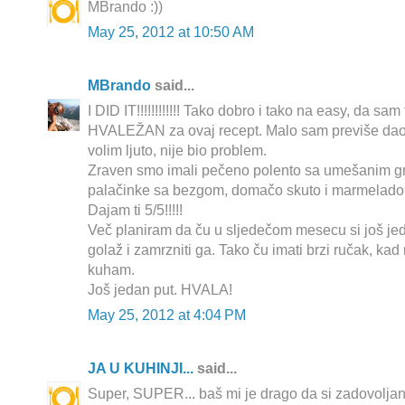
MBrando :))
May 25, 2012 at 10:50 AM
MBrando
said...
I DID IT!!!!!!!!!!!! Tako dobro i tako na easy, da s
HVALEŽAN za ovaj recept. Malo sam previše dao ch
volim ljuto, nije bio problem.
Zraven smo imali pečeno polento sa umešanim g
palačinke sa bezgom, domačo skuto i marmelado
Dajam ti 5/5!!!!!
Več planiram da ču u sljedečom mesecu si još jed
golaž i zamrzniti ga. Tako ču imati brzi ručak, ka
kuham.
Još jedan put. HVALA!
May 25, 2012 at 4:04 PM
JA U KUHINJI...
said...
Super, SUPER... baš mi je drago da si zadovoljan 