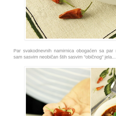
Par svakodnevnih namirnica obogaćen sa par ne
sam sasvim neobičan štih sasvim "običnog" jela...