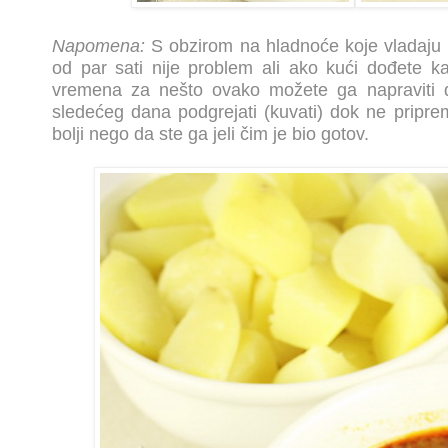
Napomena:
S obzirom na hladnoće koje vladaju 
od par sati nije problem ali ako kući dođete k
vremena za nešto ovako možete ga napraviti d
sledećeg dana podgrejati (kuvati) dok ne priprem
bolji nego da ste ga jeli čim je bio gotov.