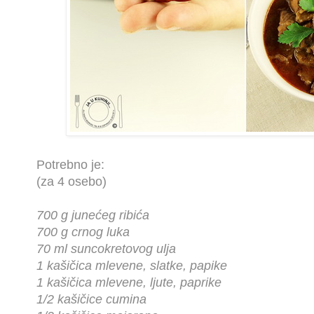
Potrebno je:
(za 4 osebo)
700 g junećeg ribića
700 g crnog luka
70 ml suncokretovog ulja
1 kašičica mlevene, slatke, papike
1 kašičica mlevene, ljute, paprike
1/2 kašičice cumina