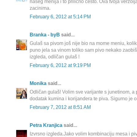
naseg menija i to prilicno cesto. Ova tvoja verzoij
zacinima.
February 6, 2012 at 5:14 PM
Branka - byB
said...
Gulaš sa pivom još nije bio na mome meniu, koli
puno jela sa vinom toliko sam pivo nekako zaobiš
izgleda, odličan gulaš !
February 6, 2012 at 9:19 PM
Monika
said...
Odličan gulaš! Volim sve varijante s junetinom, a
dodatak kumina i korijandera te piva. Sigurno je
February 7, 2012 at 8:51 AM
Petra Kranjica
said...
Izvrsno izgleda.Jako volim kombinaciju mesa i pi