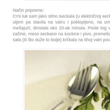
Način pripreme:
Crni luk sam jako sitno iseckala (u električnoj secka
uljem pa stavila na vatru i poklopljeno, na u
mešajući, dinstala oko 20-ak minuta. Posle to
začine, meso seckano na kockice i pivo, promešal
sata (ili što duže to bolje) krčkala na tihoj vatri 