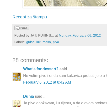
Recept za štampu
Posted by
JA U KUHINJI...
at
Monday, February 06, 2012
Labels:
gulas
,
luk
,
meso
,
pivo
28 comments:
What's for dessert?
said...
Ne volim pivo i onda sam kukavica probati jelo u 
February 6, 2012 at 8:42 AM
Dunja
said...
Ja pivo obožavam, i u tijestu, a da o ovom prekra