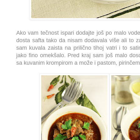
Ako vam tečnost ispari dodajte još po malo vode
dosta safta tako da nisam dodavala više ali to za
sam kuvala zaista na prilično tihoj vatri i to sa
jako fino omekšalo. Pred kraj sam još malo doso
sa kuvanim krompirom a može i pastom, pirinčem,