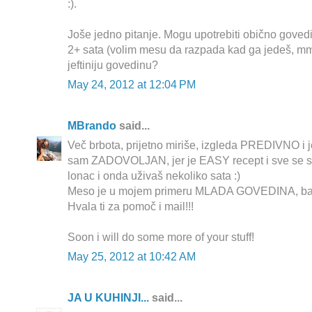
:).
Joše jedno pitanje. Mogu upotrebiti obično govedi
2+ sata (volim mesu da razpada kad ga jedeš, m
jeftiniju govedinu?
May 24, 2012 at 12:04 PM
MBrando
said...
Več brbota, prijetno miriše, izgleda PREDIVNO i jo
sam ZADOVOLJAN, jer je EASY recept i sve se s
lonac i onda uživaš nekoliko sata :)
Meso je u mojem primeru MLADA GOVEDINA, baš f
Hvala ti za pomoč i mail!!!
Soon i will do some more of your stuff!
May 25, 2012 at 10:42 AM
JA U KUHINJI...
said...