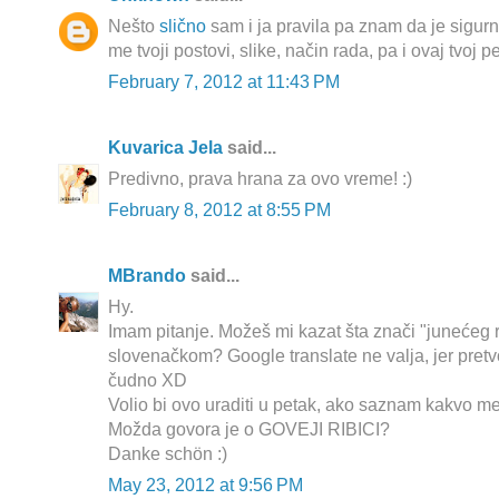
Nešto
slično
sam i ja pravila pa znam da je sigur
me tvoji postovi, slike, način rada, pa i ovaj tvoj 
February 7, 2012 at 11:43 PM
Kuvarica Jela
said...
Predivno, prava hrana za ovo vreme! :)
February 8, 2012 at 8:55 PM
MBrando
said...
Hy.
Imam pitanje. Možeš mi kazat šta znači "junećeg r
slovenačkom? Google translate ne valja, jer pret
čudno XD
Volio bi ovo uraditi u petak, ako saznam kakvo me
Možda govora je o GOVEJI RIBICI?
Danke schön :)
May 23, 2012 at 9:56 PM