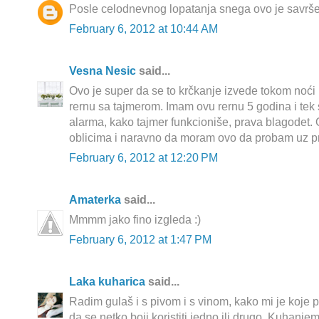
Posle celodnevnog lopatanja snega ovo je savršen
February 6, 2012 at 10:44 AM
Vesna Nesic
said...
Ovo je super da se to krčkanje izvede tokom noći il
rernu sa tajmerom. Imam ovu rernu 5 godina i tek
alarma, kako tajmer funkcioniše, prava blagodet.
oblicima i naravno da moram ovo da probam uz pri
February 6, 2012 at 12:20 PM
Amaterka
said...
Mmmm jako fino izgleda :)
February 6, 2012 at 1:47 PM
Laka kuharica
said...
Radim gulaš i s pivom i s vinom, kako mi je koje pr
da se netko boji koristiti jedno ili drugo. Kuhanje