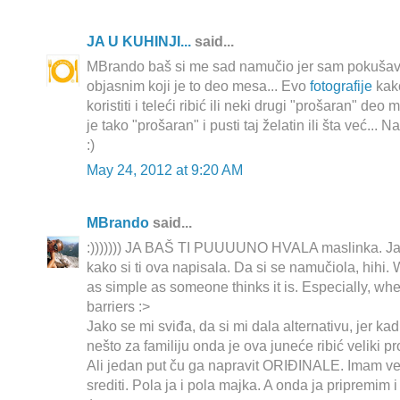
JA U KUHINJI...
said...
MBrando baš si me sad namučio jer sam pokušav
objasnim koji je to deo mesa... Evo
fotografije
kako
koristiti i teleći ribić ili neki drugi "prošaran" deo 
je tako "prošaran" i pusti taj želatin ili šta već..
:)
May 24, 2012 at 9:20 AM
MBrando
said...
:))))))) JA BAŠ TI PUUUUNO HVALA maslinka. Jak
kako si ti ova napisala. Da si se namučiola, hihi. 
as simple as someone thinks it is. Especially, wh
barriers :>
Jako se mi sviđa, da si mi dala alternativu, jer ka
nešto za familiju onda je ova juneće ribić veliki p
Ali jedan put ču ga napravit ORIĐINALE. Imam ve
srediti. Pola ja i pola majka. A onda ja pripre