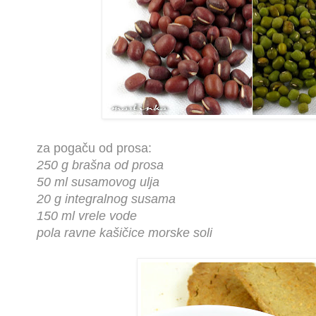
za pogaču od prosa:
250 g brašna od prosa
50 ml susamovog ulja
20 g integralnog susama
150 ml vrele vode
pola ravne kašičice morske soli