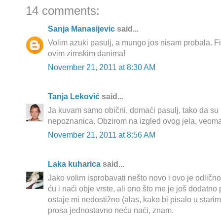
14 comments:
Sanja Manasijevic
said...
Volim azuki pasulj, a mungo jos nisam probala. Fi
ovim zimskim danima!
November 21, 2011 at 8:30 AM
Tanja Leković
said...
Ja kuvam samo obični, domaći pasulj, tako da su 
nepoznanica. Obzirom na izgled ovog jela, veoma
November 21, 2011 at 8:56 AM
Laka kuharica
said...
Jako volim isprobavati nešto novo i ovo je odlično.
ću i naći obje vrste, ali ono što me je još dodatno 
ostaje mi nedostižno (alas, kako bi pisalo u star
prosa jednostavno neću naći, znam.