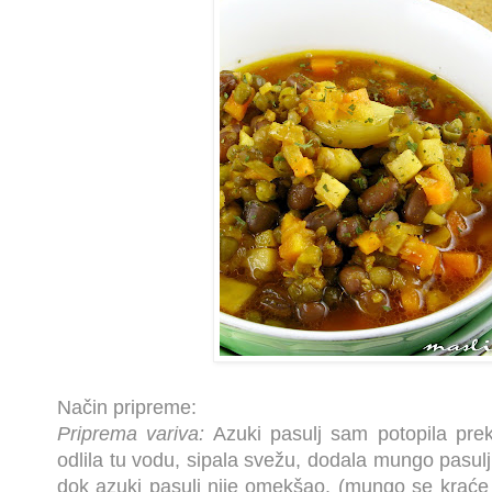
Način pripreme:
Priprema variva:
Azuki pasulj sam potopila pre
odlila tu vodu, sipala svežu, dodala mungo pasulj 
dok azuki pasulj nije omekšao. (mungo se kraće