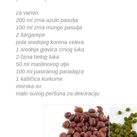
za varivo:
200 ml zrna azuki pasulja
100 ml zrna mungo pasulja
2 šargarepe
pola srednjeg korena celera
1 srednja glavica crnog luka
2 čena belog luka
50 ml maslinovog ulja
100 ml pasiranog paradajza
1 kašičica kurkume
morska so
malo suvog peršuna za dekoraciju