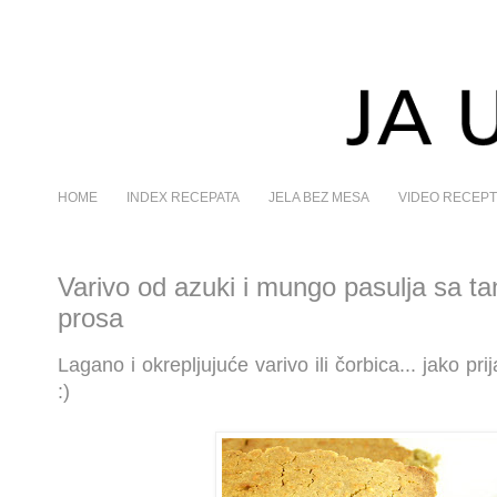
HOME
INDEX RECEPATA
JELA BEZ MESA
VIDEO RECEPT
Varivo od azuki i mungo pasulja sa t
prosa
Lagano i okrepljujuće varivo ili čorbica... jako p
:)