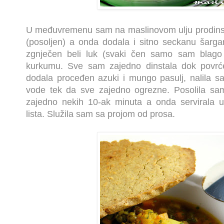
U međuvremenu sam na maslinovom ulju prodinsta
(posoljen) a onda dodala i sitno seckanu šargar
zgnječen beli luk (svaki čen samo sam blago 
kurkumu. Sve sam zajedno dinstala dok povrć
dodala proceđen azuki i mungo pasulj, nalila s
vode tek da sve zajedno ogrezne. Posolila sam
zajedno nekih 10-ak minuta a onda servirala u
lista. Služila sam sa projom od prosa.