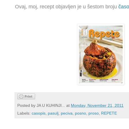
Ovaj, moj, recept objavljen je u šestom broju
časo
Posted by
JA U KUHINJI...
at
Monday, November 21, 2011
Labels:
casopis
,
pasulj
,
peciva
,
posno
,
proso
,
REPETE