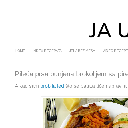
HOME
INDEX RECEPATA
JELA BEZ MESA
VIDEO RECEPT
Pileća prsa punjena brokolijem sa pi
A kad sam
probila led
što se batata tiče napravila