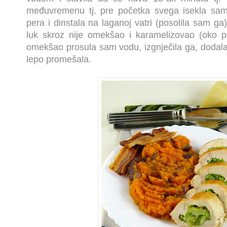
međuvremenu tj. pre početka svega isekla sam
pera i dinstala na laganoj vatri (posolila sam g
luk skroz nije omekšao i karamelizovao (oko p
omekšao prosula sam vodu, izgnječila ga, dodala
lepo promešala.