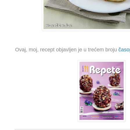
Ovaj, moj, recept objavljen je u trećem broju
časo