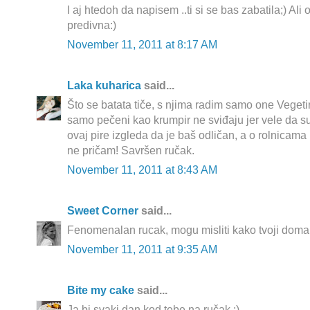
I aj htedoh da napisem ..ti si se bas zabatila;) Al
predivna:)
November 11, 2011 at 8:17 AM
Laka kuharica
said...
Što se batata tiče, s njima radim samo one Veget
samo pečeni kao krumpir ne sviđaju jer vele da su
ovaj pire izgleda da je baš odličan, a o rolnicama 
ne pričam! Savršen ručak.
November 11, 2011 at 8:43 AM
Sweet Corner
said...
Fenomenalan rucak, mogu misliti kako tvoji doma 
November 11, 2011 at 9:35 AM
Bite my cake
said...
Ja bi svaki dan kod tebe na ručak :)