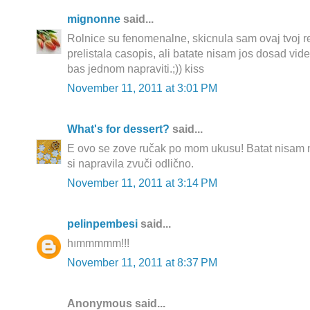
mignonne
said...
Rolnice su fenomenalne, skicnula sam ovaj tvoj r
prelistala casopis, ali batate nisam jos dosad videl
bas jednom napraviti.;)) kiss
November 11, 2011 at 3:01 PM
What's for dessert?
said...
E ovo se zove ručak po mom ukusu! Batat nisam ni
si napravila zvuči odlično.
November 11, 2011 at 3:14 PM
pelinpembesi
said...
hımmmmm!!!
November 11, 2011 at 8:37 PM
Anonymous said...