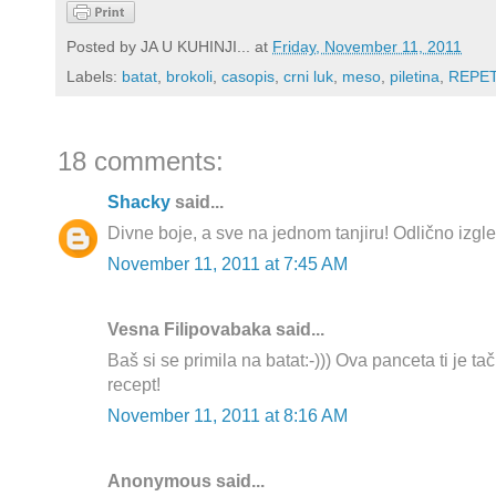
Posted by
JA U KUHINJI...
at
Friday, November 11, 2011
Labels:
batat
,
brokoli
,
casopis
,
crni luk
,
meso
,
piletina
,
REPE
18 comments:
Shacky
said...
Divne boje, a sve na jednom tanjiru! Odlično izgl
November 11, 2011 at 7:45 AM
Vesna Filipovabaka said...
Baš si se primila na batat:-))) Ova panceta ti je tač
recept!
November 11, 2011 at 8:16 AM
Anonymous said...