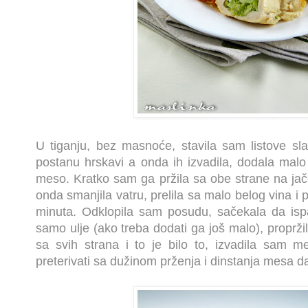
U tiganju, bez masnoće, stavila sam listove sla
postanu hrskavi a onda ih izvadila, dodala malo 
meso. Kratko sam ga pržila sa obe strane na jačoj
onda smanjila vatru, prelila sa malo belog vina i 
minuta. Odklopila sam posudu, sačekala da isp
samo ulje (ako treba dodati ga još malo), proprži
sa svih strana i to je bilo to, izvadila sam 
preterivati sa dužinom prženja i dinstanja mesa da