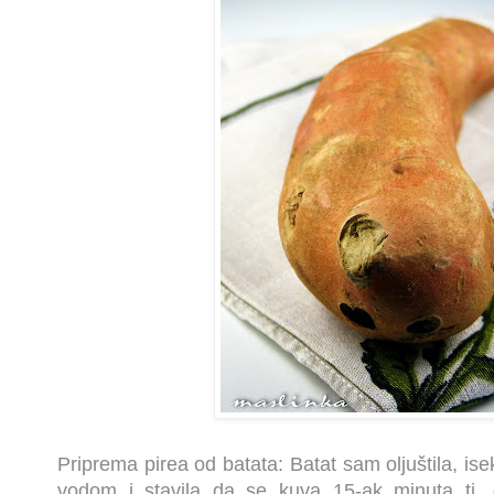
Priprema pirea od batata: Batat sam oljuštila, ise
vodom i stavila da se kuva 15-ak minuta tj.