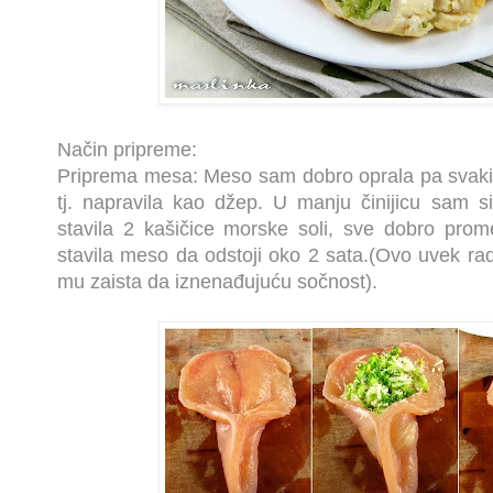
Način pripreme:
Priprema mesa: Meso sam dobro oprala pa svaki f
tj. napravila kao džep. U manju činijicu sam 
stavila 2 kašičice morske soli, sve dobro prom
stavila meso da odstoji oko 2 sata.(Ovo uvek ra
mu zaista da iznenađujuću sočnost).