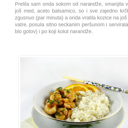
Prelila sam onda sokom od narandže, smanjila 
još med, aceto balsamico, so i sve zajedno krčk
zgusnuo (par minuta) a onda vratila kozice na još
vatre, posula sitno seckanim peršunom i servirala
bio gotov) i po koji kolut narandže.