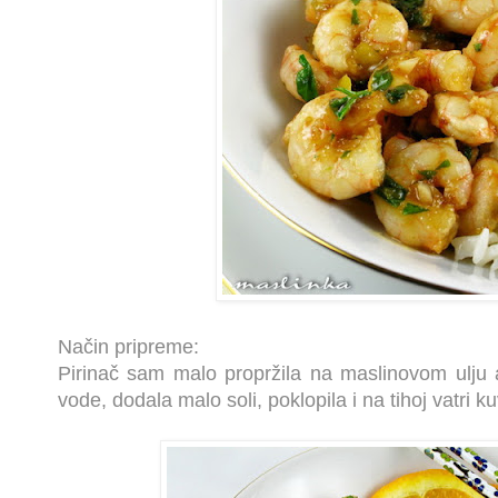
Način pripreme:
Pirinač sam malo propržila na maslinovom ulju 
vode, dodala malo soli, poklopila i na tihoj vatri 