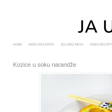
HOME
INDEX RECEPATA
JELA BEZ MESA
VIDEO RECEPT
Kozice u soku narandže