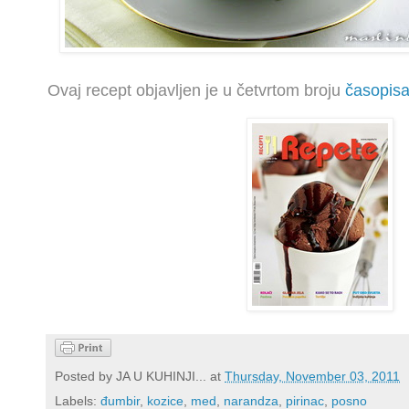
Ovaj recept objavljen je u četvrtom broju
časopis
Posted by
JA U KUHINJI...
at
Thursday, November 03, 2011
Labels:
đumbir
,
kozice
,
med
,
narandza
,
pirinac
,
posno