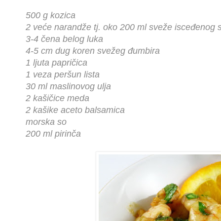
500 g kozica
2 veće narandže tj. oko 200 ml sveže isceđenog 
3-4 čena belog luka
4-5 cm dug koren svežeg đumbira
1 ljuta papričica
1 veza peršun lista
30 ml maslinovog ulja
2 kašičice meda
2 kašike aceto balsamica
morska so
200 ml pirinča