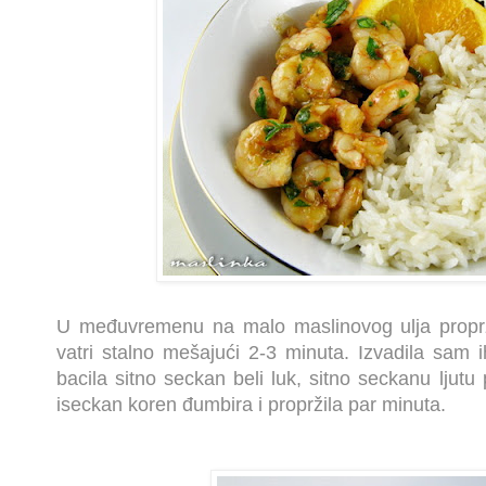
U međuvremenu na malo maslinovog ulja proprž
vatri stalno mešajući 2-3 minuta. Izvadila sam ih
bacila sitno seckan beli luk, sitno seckanu ljutu
iseckan koren đumbira i propržila par minuta.