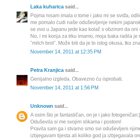
Laka kuharica
said...
Pojma nisam imala o tome i jako mi se sviđa, odli
me pomalo ćudi naše oduševljenje nekim japansk
se ovo u Japanu jede kao kolač s obzirom da oni 
No, i mi konja za trku imamo, moja baka radila je 
"milch brot". Može biti da je to istog okusa, tko zn
November 14, 2011 at 12:35 PM
Petra Kranjica
said...
Genijalno izgleda. Obavezno ću isprobati.
November 14, 2011 at 1:56 PM
Unknown
said...
A osim što je fantastičan, on je i jako fotogeničan:
Oduševila si me svojim slikama i postom!
Pravila sam ga i stvarno smo svi oduševljeni njim
izbjegavam tijesta ali koliko god ja izbjegavala on