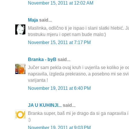
November 15, 2011 at 12:02 AM
Maja
said...
Maslinka, odlično ti je ispao i slani slatki hlebić
trostruku mjeru i opet nam bude malo:)
November 15, 2011 at 7:17 PM
Branka - byB
said...
Jučer sam pekla ovaj kruh i uvjerila se koliko je od
napravila, izgleda prekrasno, a posebno mi se sv
varijanta !
November 19, 2011 at 6:40 PM
JA U KUHINJI...
said...
Branka super, baš mi je drago da si ga napravila i
:)
November 19, 2011 at 9:03 PM