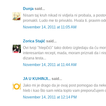
Dunja
said...
Nisam taj kruh nikad ni vidjela ni probala, a posto
promakli. Ludo me to privuklo. Hvala ti. pravim o
November 14, 2011 at 11:05 AM
Zorica Stajić
said...
Ovi tvoji "hlepčići" tako dobro izgledaju da ću mo
interesantan recept, mada, moram priznati da i ni
dizana testa...
November 14, 2011 at 11:44 AM
JA U KUHINJI...
said...
Jako mi je drago da je ovaj post pomogao da nek
hleb i kao što sam rekla toplo vam preporučujem d
November 14, 2011 at 12:14 PM