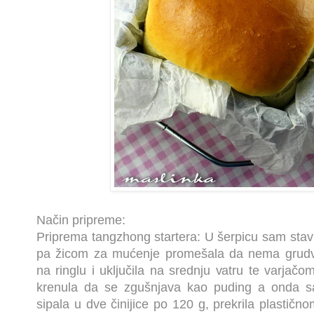
Način pripreme:
Priprema tangzhong startera: U šerpicu sam stav
pa žicom za mućenje promešala da nema grudvi
na ringlu i uključila na srednju vatru te varja
krenula da se zgušnjava kao puding a onda sam
sipala u dve činijice po 120 g, prekrila plastičnom