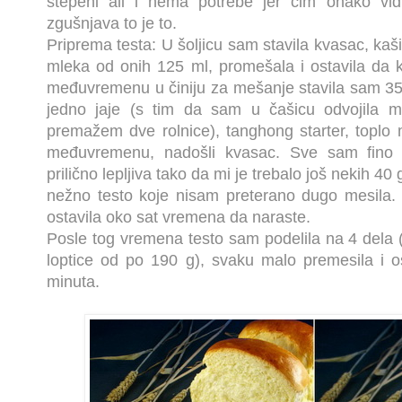
stepeni ali i nema potrebe jer čim onako v
zgušnjava to je to.
Priprema testa: U šoljicu sam stavila kvasac, kaš
mleka od onih 125 ml, promešala i ostavila da 
međuvremenu u činiju za mešanje stavila sam 350
jedno jaje (s tim da sam u čašicu odvojila 
premažem dve rolnice), tanghong starter, toplo m
međuvremenu, nadošli kvasac. Sve sam fino s
prilično lepljiva tako da mi je trebalo još nekih 40
nežno testo koje nisam preterano dugo mesila.
ostavila oko sat vremena da naraste.
Posle tog vremena testo sam podelila na 4 dela 
loptice od po 190 g), svaku malo premesila i 
minuta.