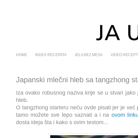
HOME
INDEX RECEPATA
JELA BEZ MESA
VIDEO RECEPT
Japanski mlečni hleb sa tangzhong s
Iza ovako robusnog naziva krije se u stvari jako
hleb.
O tangzhong starteru neću ovde pisati jer je već 
tamo možete sve lepo saznati a i na
ovom link
dosta ideja šta i kako s ovim testom...