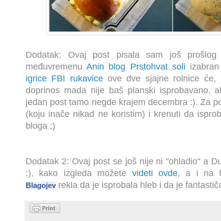
Dodatak: Ovaj post pisala sam još prošlo
međuvremenu
Anin blog Prstohvat soli
izabran 
igrice FBI rukavice
ove dve sjajne rolnice će, 
doprinos mada nije baš planski isprobavano, ali
jedan post tamo negde krajem decembra :). Za po
(koju inače nikad ne koristim) i krenuti da isp
bloga ;)
Dodatak 2: Ovaj post se još nije ni "ohladio" a D
:), kako izgleda možete
videti ovde
, a i na 
rekla da je isprobala hleb i da je fantastič
Blagojev