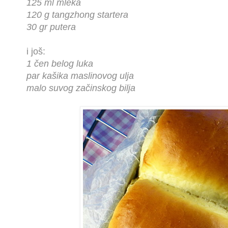
125 ml mleka
120 g tangzhong startera
30 gr putera
i još:
1 čen belog luka
par kašika maslinovog ulja
malo suvog začinskog bilja