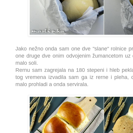
Jako nežno onda sam one dve "slane" rolnice p
one druge dve onim odvojenim žumancetom uz d
malo soli.
Rernu sam zagrejala na 180 stepeni i hleb pekl
tog vremena izvadila sam ga iz rerne i pleha, o
malo prohladi a onda servirala.