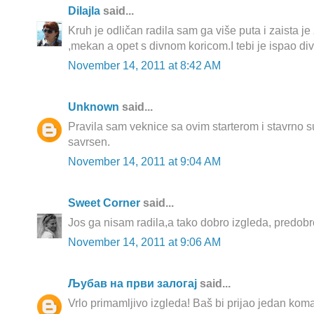
Dilajla
said...
Kruh je odličan radila sam ga više puta i zaista j
,mekan a opet s divnom koricom.I tebi je ispao di
November 14, 2011 at 8:42 AM
Unknown
said...
Pravila sam veknice sa ovim starterom i stavrno su
savrsen.
November 14, 2011 at 9:04 AM
Sweet Corner
said...
Jos ga nisam radila,a tako dobro izgleda, predobro
November 14, 2011 at 9:06 AM
Љубав на први залогај
said...
Vrlo primamljivo izgleda! Baš bi prijao jedan koma