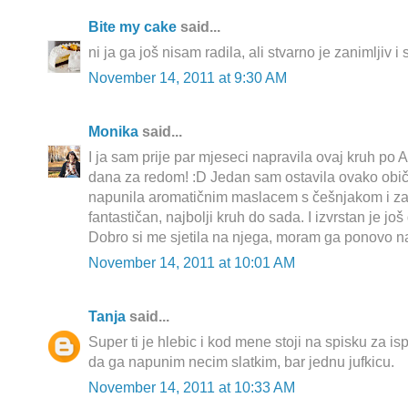
Bite my cake
said...
ni ja ga još nisam radila, ali stvarno je zanimljiv i
November 14, 2011 at 9:30 AM
Monika
said...
I ja sam prije par mjeseci napravila ovaj kruh po
dana za redom! :D Jedan sam ostavila ovako obič
napunila aromatičnim maslacem s češnjakom i zač
fantastičan, najbolji kruh do sada. I izvrstan je j
Dobro si me sjetila na njega, moram ga ponovo nap
November 14, 2011 at 10:01 AM
Tanja
said...
Super ti je hlebic i kod mene stoji na spisku za i
da ga napunim necim slatkim, bar jednu jufkicu.
November 14, 2011 at 10:33 AM