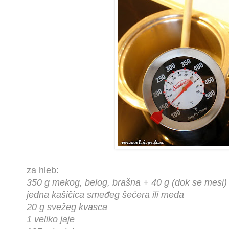
za hleb:
350 g mekog, belog, brašna + 40 g (dok se mesi)
jedna kašičica smeđeg šećera ili meda
20 g svežeg kvasca
1 veliko jaje