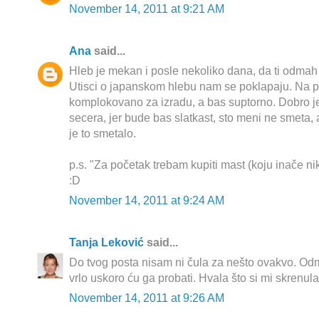
November 14, 2011 at 9:21 AM
Ana
said...
Hleb je mekan i posle nekoliko dana, da ti odmah
Utisci o japanskom hlebu nam se poklapaju. Na p
komplokovano za izradu, a bas suptorno. Dobro je 
secera, jer bude bas slatkast, sto meni ne smeta, al
je to smetalo.
p.s. "Za početak trebam kupiti mast (koju inače nika
:D
November 14, 2011 at 9:24 AM
Tanja Leković
said...
Do tvog posta nisam ni čula za nešto ovakvo. O
vrlo uskoro ću ga probati. Hvala što si mi skrenul
November 14, 2011 at 9:26 AM