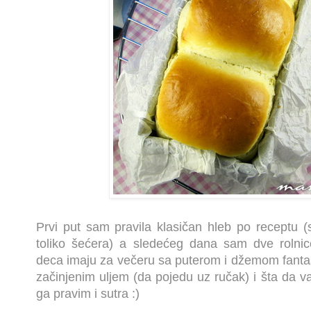
Prvi put sam pravila klasičan hleb po receptu 
toliko šećera) a sledećeg dana sam dve rolnic
deca imaju za večeru sa puterom i džemom fanta
začinjenim uljem (da pojedu uz ručak) i šta da 
ga pravim i sutra :)