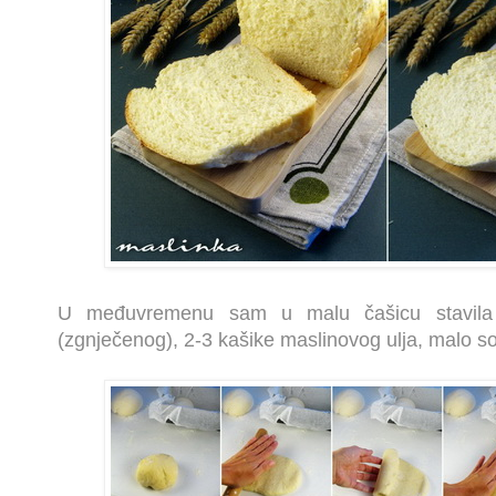
U međuvremenu sam u malu čašicu stavila
(zgnječenog), 2-3 kašike maslinovog ulja, malo sol