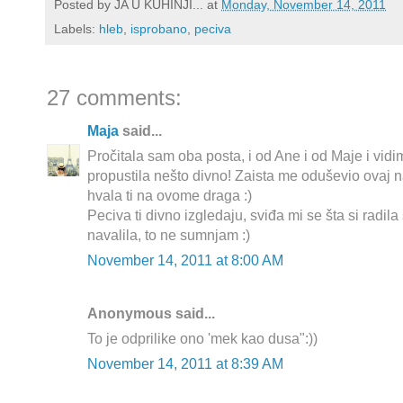
Posted by
JA U KUHINJI...
at
Monday, November 14, 2011
Labels:
hleb
,
isprobano
,
peciva
27 comments:
Maja
said...
Pročitala sam oba posta, i od Ane i od Maje i vi
propustila nešto divno! Zaista me oduševio ovaj 
hvala ti na ovome draga :)
Peciva ti divno izgledaju, sviđa mi se šta si radila
navalila, to ne sumnjam :)
November 14, 2011 at 8:00 AM
Anonymous said...
To je odprilike ono 'mek kao dusa":))
November 14, 2011 at 8:39 AM