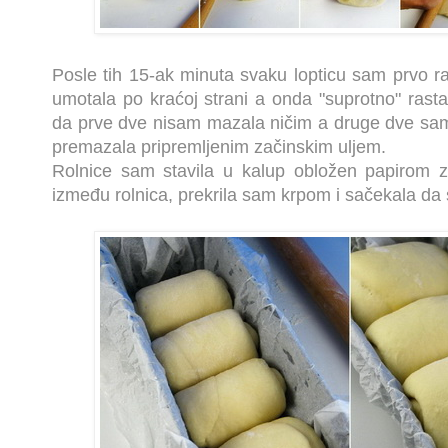
Posle tih 15-ak minuta svaku lopticu sam prvo r
umotala po kraćoj strani a onda "suprotno" rastan
da prve dve nisam mazala ničim a druge dve sa
premazala pripremljenim začinskim uljem.
Rolnice sam stavila u kalup obložen papirom za
između rolnica, prekrila sam krpom i sačekala da 