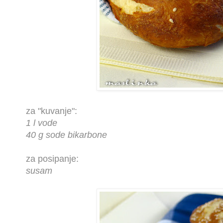
za "kuvanje":
1 l vode
40 g sode bikarbone
za posipanje:
susam