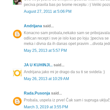
peciva pravila bas po tvome receptu :-) Veliki poz
August 27, 2011 at 5:06 PM
Andrijana
said...
Konacno sam probala,nekako sam se pribojavala 
odlican recept i sve je islo kao po loju :)peciva se 
meka i divna da ih danas opet pravim ...divota je
May 25, 2013 at 5:57 PM
JA U KUHINJI...
said...
Andrijana jako mi je drago da su ti se svidela :)
May 26, 2013 at 10:29 AM
Rada.Pusonja
said...
Probala, uspela iz prve! Čak sam i supruga uključil
March 3, 2019 at 3:55 PM