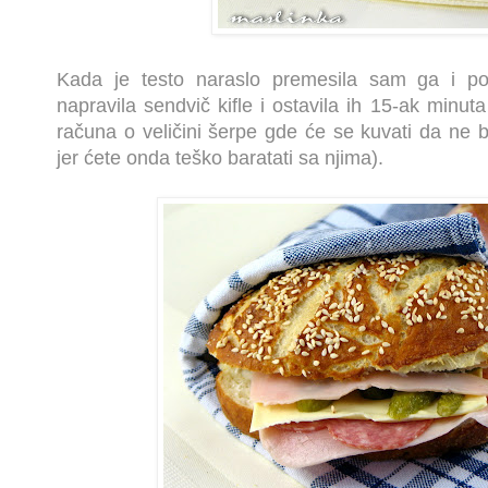
Kada je testo naraslo premesila sam ga i po
napravila sendvič kifle i ostavila ih 15-ak minut
računa o veličini šerpe gde će se kuvati da ne 
jer ćete onda teško baratati sa njima).