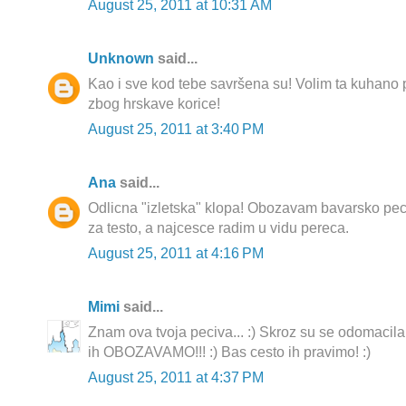
August 25, 2011 at 10:31 AM
Unknown
said...
Kao i sve kod tebe savršena su! Volim ta kuhano
zbog hrskave korice!
August 25, 2011 at 3:40 PM
Ana
said...
Odlicna "izletska" klopa! Obozavam bavarsko pec
za testo, a najcesce radim u vidu pereca.
August 25, 2011 at 4:16 PM
Mimi
said...
Znam ova tvoja peciva... :) Skroz su se odomacila 
ih OBOZAVAMO!!! :) Bas cesto ih pravimo! :)
August 25, 2011 at 4:37 PM