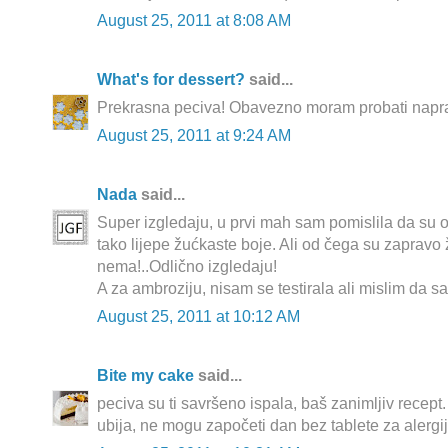
August 25, 2011 at 8:08 AM
What's for dessert?
said...
Prekrasna peciva! Obavezno moram probati naprav
August 25, 2011 at 9:24 AM
Nada
said...
Super izgledaju, u prvi mah sam pomislila da su o
tako lijepe žućkaste boje. Ali od čega su zapravo ž
nema!..Odlično izgledaju!
A za ambroziju, nisam se testirala ali mislim da sa
August 25, 2011 at 10:12 AM
Bite my cake
said...
peciva su ti savršeno ispala, baš zanimljiv recept
ubija, ne mogu započeti dan bez tablete za alergi