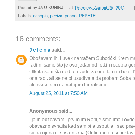
Posted by
JA U KUHINJI...
at
Thursday, August 25, 2011
Labels:
casopis
,
peciva
,
posno
,
REPETE
16 comments:
J e l e n a
said...
Obožavam ih, i uvek namažem Subotički Krem mas
radim, samo što je ovo jedan od retkih recepta gd
Otkrila sam šta dodju u vodu za onu tamnu boju
ona radi, ali se ne bi usuđivala da probam.Soba 
ali hvala lepo na natrijum hidroksidu.
August 25, 2011 at 7:50 AM
Anonymous said...
I ja ih obzoavam i prvim im.Ranije smo imali ovd
obavezno svratila kad sam bila usput..ali sad pr
so na njima ili susam zrna:)Odlicano da si postavi