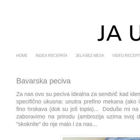
HOME
INDEX RECEPATA
JELA BEZ MESA
VIDEO RECEPT
Bavarska peciva
Za nas ovo su peciva idealna za sendvič kad idemo
specifično ukusna: unutra prefino mekana (ako i
fino hrskava (dok su još topla)... Doduše mi 
zaboravimo na prirodu (ambrozija uzima svoj d
"skoknite" do nje malo i za nas...