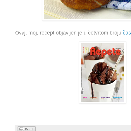
Ovaj
, moj,
recept objavljen je u četvrtom broju
čas