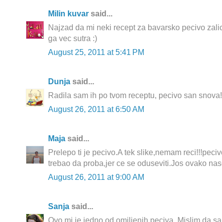
Milin kuvar
said...
Najzad da mi neki recept za bavarsko pecivo zalic
ga vec sutra :)
August 25, 2011 at 5:41 PM
Dunja
said...
Radila sam ih po tvom receptu, pecivo san snova!
August 26, 2011 at 6:50 AM
Maja
said...
Prelepo ti je pecivo.A tek slike,nemam reci!!!peciv
trebao da proba,jer ce se oduseviti.Jos ovako nase
August 26, 2011 at 9:00 AM
Sanja
said...
Ovo mi je jedno od omiljenih peciva. Mislim da s