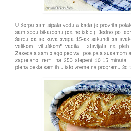
U šerpu sam sipala vodu a kada je provrila pola
sam sodu bikarbonu (da ne iskipi). Jedno po jed
šerpu da se kuva svega 15-ak sekundi sa svak
velikom "viljuškom" vadila i stavljala na ple
Zasecala sam blago peciva i posipala susamom 
zagrejanoj rerni na 250 stepeni 10-15 minuta.
pleha pekla sam ih u isto vreme na programu 3d t