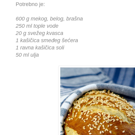
Potrebno je:
600 g mekog, belog, brašna
250 ml tople vode
20 g svežeg kvasca
1 kašičica smeđeg šećera
1 ravna kašičica soli
50 ml ulja