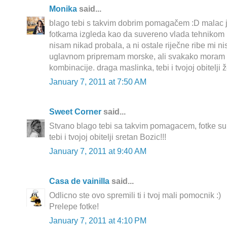
Monika
said...
blago tebi s takvim dobrim pomagačem :D malac je 
fotkama izgleda kao da suvereno vlada tehnikom 
nisam nikad probala, a ni ostale riječne ribe mi n
uglavnom pripremam morske, ali svakako moram p
kombinacije. draga maslinka, tebi i tvojoj obitelji 
January 7, 2011 at 7:50 AM
Sweet Corner
said...
Stvano blago tebi sa takvim pomagacem, fotke su
tebi i tvojoj obitelji sretan Bozic!!!
January 7, 2011 at 9:40 AM
Casa de vainilla
said...
Odlicno ste ovo spremili ti i tvoj mali pomocnik :)
Prelepe fotke!
January 7, 2011 at 4:10 PM