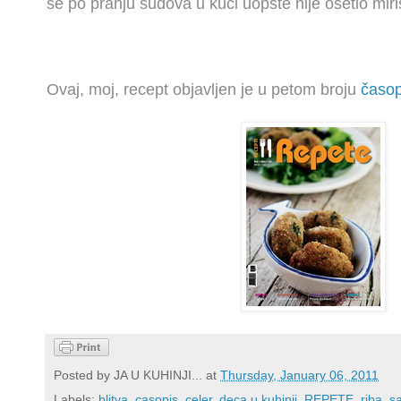
se po pranju sudova u kući uopšte nije osetio miris
Ovaj
, moj,
recept objavljen je u petom broju
časo
Posted by
JA U KUHINJI...
at
Thursday, January 06, 2011
Labels:
blitva
,
casopis
,
celer
,
deca u kuhinji
,
REPETE
,
riba
,
s