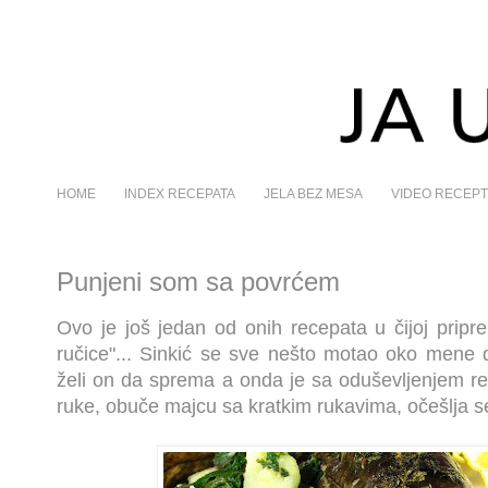
HOME
INDEX RECEPATA
JELA BEZ MESA
VIDEO RECEPT
Punjeni som sa povrćem
Ovo je još jedan od onih recepata u čijoj prip
ručice"... Sinkić se sve nešto motao oko mene d
želi on da sprema a onda je sa oduševljenjem r
ruke, obuče majcu sa kratkim rukavima, očešlja se 