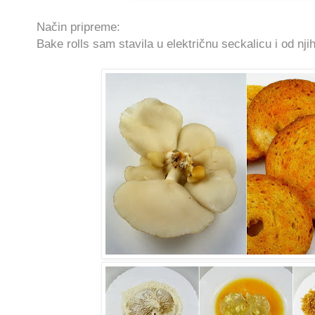
Način pripreme:
Bake rolls sam stavila u električnu seckalicu i od nji