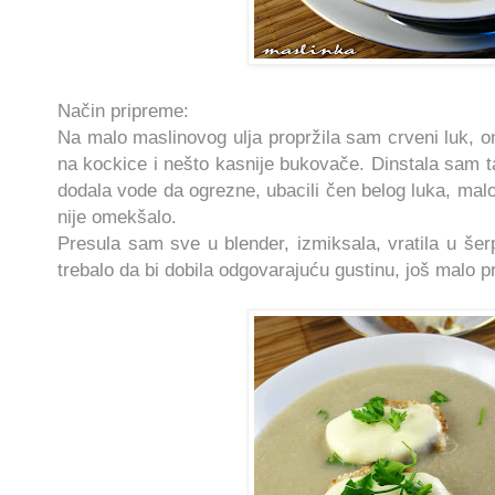
Način pripreme:
Na malo maslinovog ulja propržila sam crveni luk, 
na kockice i nešto kasnije bukovače. Dinstala sam 
dodala vode da ogrezne, ubacili čen belog luka, malo 
nije omekšalo.
Presula sam sve u blender, izmiksala, vratila u šer
trebalo da bi dobila odgovarajuću gustinu, još malo pr