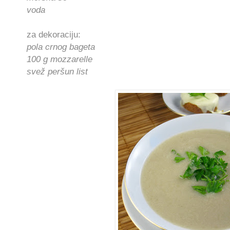
voda
za dekoraciju:
pola crnog bageta
100 g mozzarelle
svež peršun list