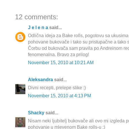
12 comments:
J e l e n a
said...
Odlična ideja za Bake rolls, pogotovu sa ukusima
pohovane bukovače i tako su pristupačne a tako s
Čorbu od bukovača sam pravila po Andreinom recep
fenomenalna. Bravo za prilog!
November 15, 2010 at 10:21 AM
Aleksandra
said...
Divni recepti, prelepe slike :)
November 15, 2010 at 4:13 PM
Shacky
said...
Nisam neki ljubitelj bukovače ali ovo mi izgleda p
pohovanje u mlevenom Bake rolls-u :)