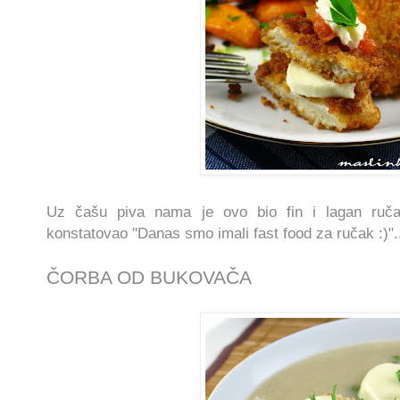
Uz čašu piva nama je ovo bio fin i lagan ruča
konstatovao "Danas smo imali fast food za ručak :)".
ČORBA OD BUKOVAČA