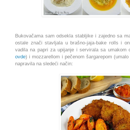
Bukovačama sam odsekla stabljike i zajedno sa m
ostale znači stavljala u brašno-jaja-bake rolls i o
vadila na pap
ri
za upijanje i servirala sa umakom 
ovde
) i mozzarellom i pečenom šargarepom
(umalo 
napravila na sledeći način: