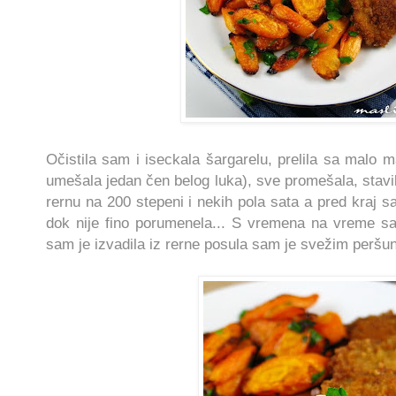
Očistila sam i iseckala šargarelu, prelila sa malo 
umešala jedan čen belog luka), sve promešala, stavi
rernu na 200 stepeni i nekih pola sata a pred kraj 
dok nije fino porumenela... S vremena na vreme s
sam je izvadila iz rerne posula sam je svežim peršun