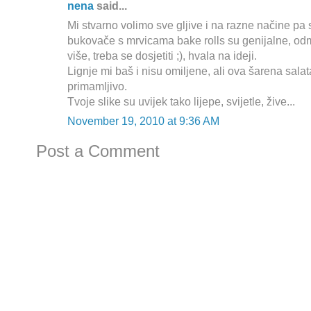
nena
said...
Mi stvarno volimo sve gljive i na razne načine pa 
bukovače s mrvicama bake rolls su genijalne, o
više, treba se dosjetiti ;), hvala na ideji.
Lignje mi baš i nisu omiljene, ali ova šarena salat
primamljivo.
Tvoje slike su uvijek tako lijepe, svijetle, žive...
November 19, 2010 at 9:36 AM
Post a Comment