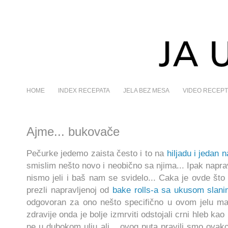
HOME
INDEX RECEPATA
JELA BEZ MESA
VIDEO RECEPT
Ajme... bukovače
Pečurke jedemo zaista često i to na
hiljadu i jedan n
smislim nešto novo i neobično sa njima... Ipak napra
nismo jeli i baš nam se svidelo... Caka je ovde š
prezli napravljenoj od
bake rolls-a sa ukusom sl
anin
odgovoran za ono nešto specifično u ovom jelu ma
zdravije ond
a je bolje izmrviti odstojali crni hleb kao
ne u dubokom
ulju ali.
.. ovog puta pravili smo ovako