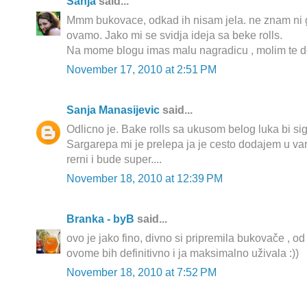
Sanja
said...
Mmm bukovace, odkad ih nisam jela. ne znam ni g
ovamo. Jako mi se svidja ideja sa beke rolls.
Na mome blogu imas malu nagradicu , molim te dod
November 17, 2010 at 2:51 PM
Sanja Manasijevic
said...
Odlicno je. Bake rolls sa ukusom belog luka bi si
Sargarepa mi je prelepa ja je cesto dodajem u var
rerni i bude super....
November 18, 2010 at 12:39 PM
Branka - byB
said...
ovo je jako fino, divno si pripremila bukovače , od
ovome bih definitivno i ja maksimalno uživala :))
November 18, 2010 at 7:52 PM