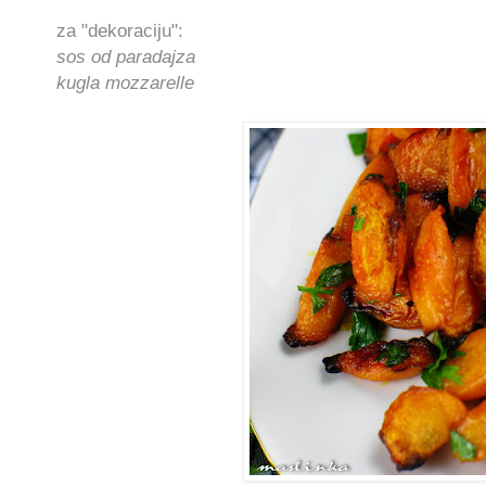
za "dekoraciju":
sos od paradajza
kugla mozzarelle