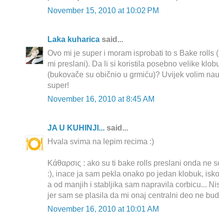
November 15, 2010 at 10:02 PM
Laka kuharica
said...
Ovo mi je super i moram isprobati to s Bake rolls (
mi preslani). Da li si koristila posebno velike klob
(bukovače su običnio u grmiću)? Uvijek volim nauč
super!
November 16, 2010 at 8:45 AM
JA U KUHINJI...
said...
Hvala svima na lepim recima :)
Κάθαρσις : ako su ti bake rolls preslani onda ne sol
:), inace ja sam pekla onako po jedan klobuk, isk
a od manjih i stabljika sam napravila corbicu... N
jer sam se plasila da mi onaj centralni deo ne bud
November 16, 2010 at 10:01 AM