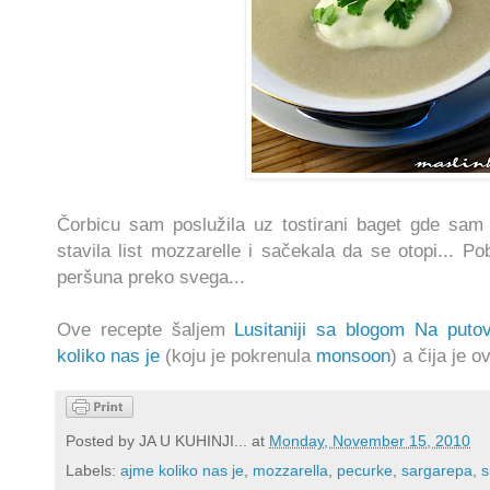
Čorbicu sam poslužila uz tostirani baget gde sam
stavila list mozzarelle i sačekala da se otopi... 
peršuna preko svega...
Ove recepte šaljem
Lusitaniji sa blogom Na puto
koliko nas je
(koju je pokrenula
monsoon
) a čija je
Posted by
JA U KUHINJI...
at
Monday, November 15, 2010
Labels:
ajme koliko nas je
,
mozzarella
,
pecurke
,
sargarepa
,
s