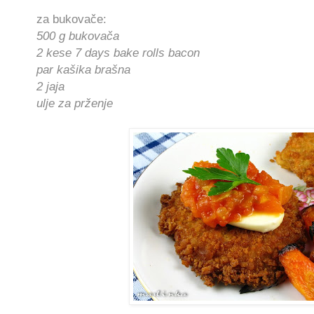
za bukovače:
500 g bukovača
2 kese 7 days bake rolls bacon
par kašika brašna
2 jaja
ulje za prženje