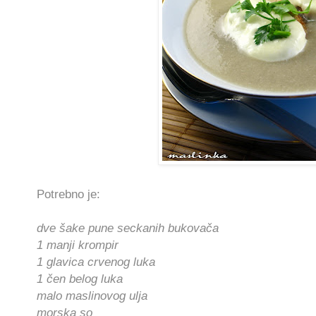
Potrebno je:
dve šake pune seckanih bukovača
1 manji krompir
1 glavica crvenog luka
1 čen belog luka
malo maslinovog ulja
morska so