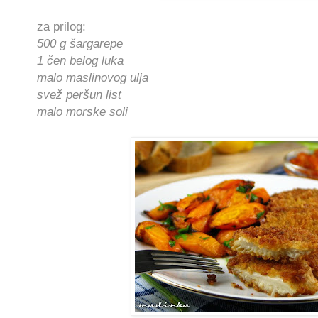
za prilog:
500 g šargarepe
1 čen belog luka
malo maslinovog ulja
svež peršun list
malo morske soli