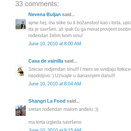
33 comments:
Nevena Buljan
said...
ajme hej, ma slike su ti božanstvo! kao i torta, u
da je savršen, ali ipak ću ga morat provjerit osobn
rođendan želim tvom sinu!
June 10, 2010 at 8:00 AM
Casa de vainilla
said...
Srecan rodjendan sinu!!! I meni se svidjaju fotkice,
neodoljivo :) Uzivajte u danasnjem danu!!!
June 10, 2010 at 8:04 AM
Shangri La Food
said...
sretan rođendan malom anđelu :))
ma torta izgleda savršeno
June 10, 2010 at 9:15 AM