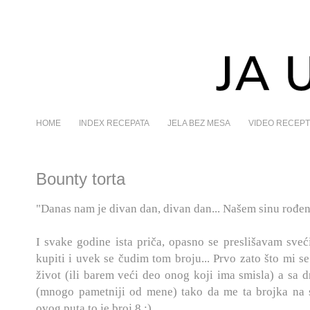
HOME
INDEX RECEPATA
JELA BEZ MESA
VIDEO RECEPT
Bounty torta
"Danas nam je divan dan, divan dan... Našem sinu rođen
I svake godine ista priča, opasno se preslišavam sve
kupiti i uvek se čudim tom broju... Prvo zato što mi s
život (ili barem veći deo onog koji ima smisla) a sa 
(mnogo pametniji od mene) tako da me ta brojka na sv
ovog puta to je broj 8 :)