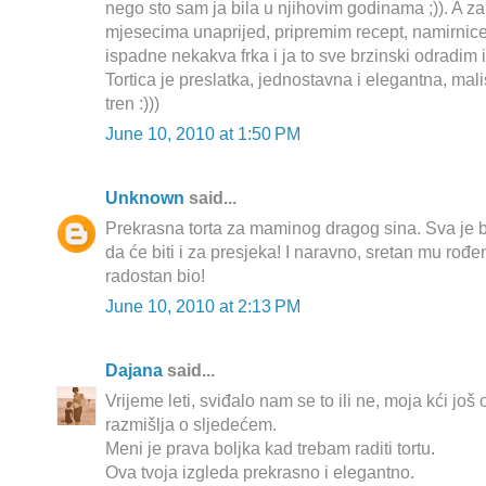
nego sto sam ja bila u njihovim godinama ;)). A z
mjesecima unaprijed, pripremim recept, namirnic
ispadne nekakva frka i ja to sve brzinski odradim
Tortica je preslatka, jednostavna i elegantna, mali
tren :)))
June 10, 2010 at 1:50 PM
Unknown
said...
Prekrasna torta za maminog dragog sina. Sva je
da će biti i za presjeka! I naravno, sretan mu rođen
radostan bio!
June 10, 2010 at 2:13 PM
Dajana
said...
Vrijeme leti, sviđalo nam se to ili ne, moja kći 
razmišlja o sljedećem.
Meni je prava boljka kad trebam raditi tortu.
Ova tvoja izgleda prekrasno i elegantno.