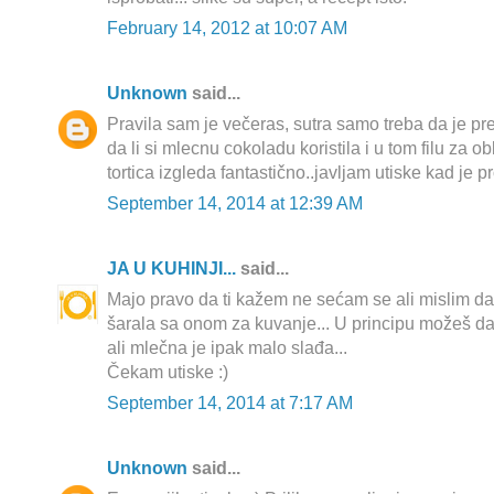
February 14, 2012 at 10:07 AM
Unknown
said...
Pravila sam je večeras, sutra samo treba da je p
da li si mlecnu cokoladu koristila i u tom filu za o
tortica izgleda fantastično..javljam utiske kad je p
September 14, 2014 at 12:39 AM
JA U KUHINJI...
said...
Majo pravo da ti kažem ne sećam se ali mislim d
šarala sa onom za kuvanje... U principu možeš da
ali mlečna je ipak malo slađa...
Čekam utiske :)
September 14, 2014 at 7:17 AM
Unknown
said...