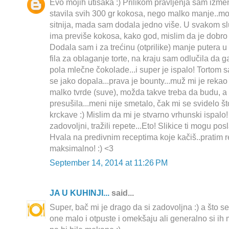
Evo mojih utisaka :) Prilikom pravljenja sam izmen
stavila svih 300 gr kokosa, nego malko manje..mo
sitnija, mada sam dodala jedno više. U svakom sl
ima previše kokosa, kako god, mislim da je dobro 
Dodala sam i za trećinu (otprilike) manje putera u fil
fila za oblaganje torte, na kraju sam odlučila da 
pola mlečne čokolade...i super je ispalo! Tortom
se jako dopala...prava je bounty...muž mi je reka
malko tvrde (suve), možda takve treba da budu, a
presušila...meni nije smetalo, čak mi se svidelo 
krckave :) Mislim da mi je stvarno vrhunski ispalo! 
zadovoljni, tražili repete...Eto! Slikice ti mogu posla
Hvala na predivnim receptima koje kačiš..pratim r
maksimalno! :) <3
September 14, 2014 at 11:26 PM
JA U KUHINJI...
said...
Super, bač mi je drago da si zadovoljna :) a što 
one malo i otpuste i omekšaju ali generalno si ih