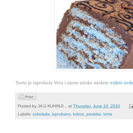
Tortu je isprobala Vera i njene utiske možete
videti ovde
Posted by
JA U KUHINJI...
at
Thursday, June 10, 2010
Labels:
cokolada
,
isprobano
,
kokos
,
pavlaka
,
torta