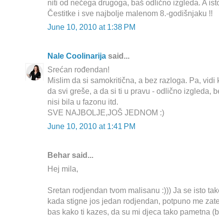
niti od nečega drugoga, baš odlično izgleda. A isto 
Čestitke i sve najbolje malenom 8.-godišnjaku !!
June 10, 2010 at 1:38 PM
Nale Coolinarija
said...
Srećan rođendan!
Mislim da si samokritična, a bez razloga. Pa, vid
da svi greše, a da si ti u pravu - odlično izgleda, 
nisi bila u fazonu itd.
SVE NAJBOLJE,JOŠ JEDNOM :)
June 10, 2010 at 1:41 PM
Behar said...
Hej mila,
Sretan rodjendan tvom malisanu :))) Ja se isto ta
kada stigne jos jedan rodjendan, potpuno me zatek
bas kako ti kazes, da su mi djeca tako pametna 