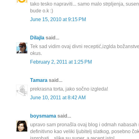
tako tesko napraviti... samo malo strpljenja, susenj
bude o.k :)
June 15, 2010 at 9:15 PM
Dilajla
said...
Tek sad vidim ovaj divni receptić,izglda božanstv
okus.
February 2, 2011 at 1:25 PM
Tamara
said...
prekrasna torta, jako sočno izgleda!
June 10, 2011 at 8:42 AM
boysmama
said...
upravo sam pronašla ovaj blog i odmah nabasah na
definitivno kao veliki ljubitelj slatkog, posebno 
isprobati... slike su super, a recept isto!