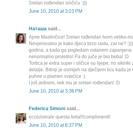
Sretan rođendan sinčiću :)))
June 10, 2010 at 3:23 PM
Наташа
said...
Ajme Maslinčice! Sretan rođendan tvom veliko-mal
Nevjerovatno je kako djeca brzo rastu, zar ne? :))
godina, a kada ga pogledam ostanem zapanjena č
nenormalno proletilo! Pa do juče je bio beba! :D
Tortica je extra super i sličice su lijepe, no sikirik
detalje. Bitniji je osmijeh na dječijem licu kada je
puhne u plamen svjećice :)
I još jednom, nek mu je sretan rođendan! :D
June 10, 2010 at 3:36 PM
Federica Simoni
said...
eccezionale questa torta!!!complimenti!
June 10, 2010 at 6:37 PM