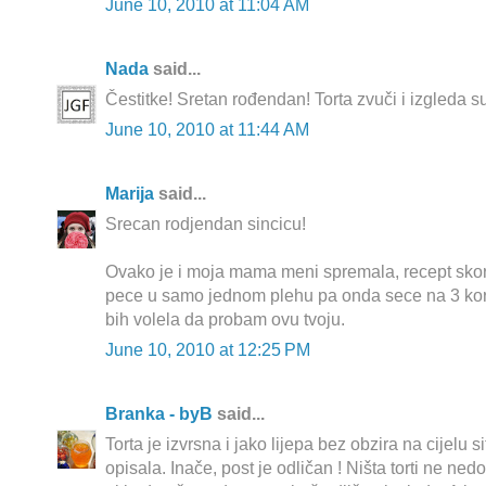
June 10, 2010 at 11:04 AM
Nada
said...
Čestitke! Sretan rođendan! Torta zvuči i izgleda s
June 10, 2010 at 11:44 AM
Marija
said...
Srecan rodjendan sincicu!
Ovako je i moja mama meni spremala, recept skoro
pece u samo jednom plehu pa onda sece na 3 kore
bih volela da probam ovu tvoju.
June 10, 2010 at 12:25 PM
Branka - byB
said...
Torta je izvrsna i jako lijepa bez obzira na cijelu s
opisala. Inače, post je odličan ! Ništa torti ne ned