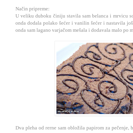
Način pripreme:
U veliku duboku činiju stavila sam belanca i mrvicu so
onda dodala polako šećer i vanilin šećer i nastavila 
onda sam lagano varjačom mešala i dodavala malo po m
Dva pleha od rerne sam obložila papirom za pečenje, 