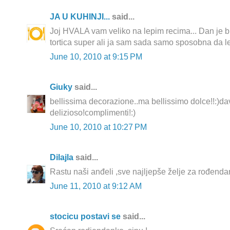
JA U KUHINJI...
said...
Joj HVALA vam veliko na lepim recima... Dan je bio
tortica super ali ja sam sada samo sposobna da l
June 10, 2010 at 9:15 PM
Giuky
said...
bellissima decorazione..ma bellissimo dolce!!:)d
delizioso!complimenti!:)
June 10, 2010 at 10:27 PM
Dilajla
said...
Rastu naši anđeli ,sve najljepše želje za rođendan 
June 11, 2010 at 9:12 AM
stocicu postavi se
said...