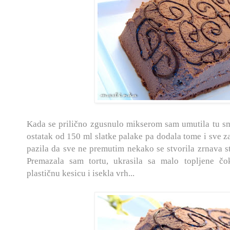
Kada se prilično zgusnulo mikserom sam umutila tu s
ostatak od 150 ml slatke palake pa dodala tome i sve za
pazila da sve ne premutim nekako se stvorila zrnava stru
Premazala sam tortu, ukrasila sa malo topljene čo
plastičnu kesicu i isekla vrh...