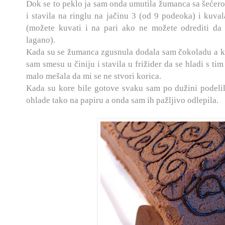
Dok se to peklo ja sam onda umutila žumanca sa šećero
i stavila na ringlu na jačinu 3 (od 9 podeoka) i kuva
(možete kuvati i na pari ako ne možete odrediti da
lagano).
Kada su se žumanca zgusnula dodala sam čokoladu a ka
sam smesu u činiju i stavila u frižider da se hladi s t
malo mešala da mi se ne stvori korica.
Kada su kore bile gotove svaku sam po dužini podelila
ohlade tako na papiru a onda sam ih pažljivo odlepila.