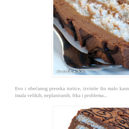
Evo i obećanog preseka tortice, izvinite što malo kas
imala velikih, neplaniranih, frka i problema...