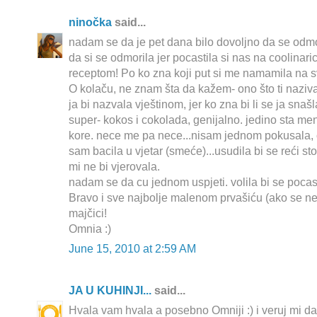
ninočka
said...
nadam se da je pet dana bilo dovoljno da se odmor
da si se odmorila jer pocastila si nas na coolina
receptom! Po ko zna koji put si me namamila na svo
O kolaču, ne znam šta da kažem- ono što ti nazi
ja bi nazvala vještinom, jer ko zna bi li se ja snaš
super- kokos i cokolada, genijalno. jedino sta me
kore. nece me pa nece...nisam jednom pokusala, 
sam bacila u vjetar (smeće)...usudila bi se reći s
mi ne bi vjerovala.
nadam se da cu jednom uspjeti. volila bi se pocas
Bravo i sve najbolje malenom prvašiću (ako se ne
majčici!
Omnia :)
June 15, 2010 at 2:59 AM
JA U KUHINJI...
said...
Hvala vam hvala a posebno Omniji :) i veruj mi da