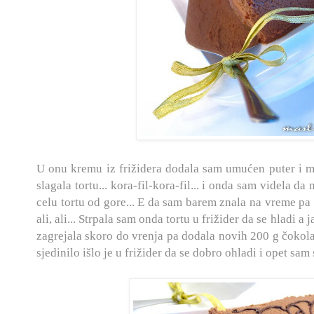
U onu kremu iz frižidera dodala sam umućen puter i 
slagala tortu... kora-fil-kora-fil... i onda sam videla d
celu tortu od gore... E da sam barem znala na vreme pa 
ali, ali... Strpala sam onda tortu u frižider da se hladi a
zagrejala skoro do vrenja pa dodala novih 200 g čokolad
sjedinilo išlo je u frižider da se dobro ohladi i opet s