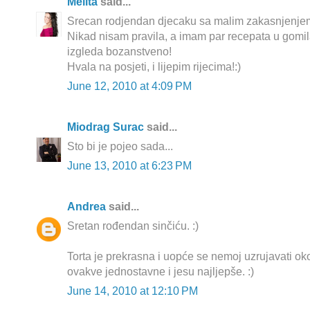
Melita
said...
Srecan rodjendan djecaku sa malim zakasnjenjem
Nikad nisam pravila, a imam par recepata u gomila
izgleda bozanstveno!
Hvala na posjeti, i lijepim rijecima!:)
June 12, 2010 at 4:09 PM
Miodrag Surac
said...
Sto bi je pojeo sada...
June 13, 2010 at 6:23 PM
Andrea
said...
Sretan rođendan sinčiću. :)
Torta je prekrasna i uopće se nemoj uzrujavati oko
ovakve jednostavne i jesu najljepše. :)
June 14, 2010 at 12:10 PM