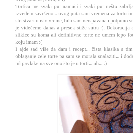
Tortica me svaki put namuči i svaki put nešto zabrl
izvedem savršeno... ovog puta sam vremena za tortu im
sto stvari u isto vreme, bila sam neispavana i potpuno sm
je videćemo danas a presek stiže sutra :). Dekoracija 
slikice su koma ali definitivno torte ne umem lepo f
koju imam :(
I ajde sad više da dam i recept... čista klasika s ti
oblaganje cele torte pa sam se morala snalaziti... i do
ml pavlake na sve ono što je u torti... uh... :)