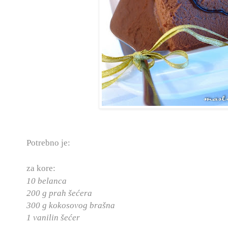
Potrebno je:
za kore:
10 belanca
200 g prah šećera
300 g kokosovog brašna
1 vanilin šećer