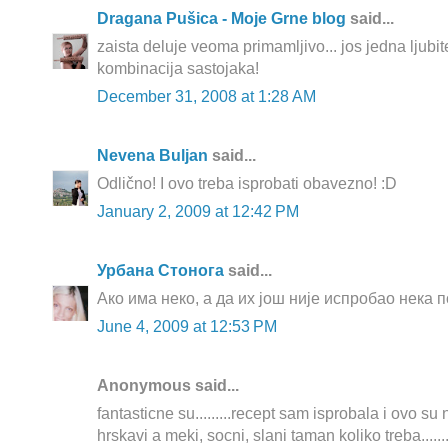
Dragana Pušica - Moje Grne blog
said...
zaista deluje veoma primamljivo... jos jedna ljubi
kombinacija sastojaka!
December 31, 2008 at 1:28 AM
Nevena Buljan
said...
Odlično! I ovo treba isprobati obavezno! :D
January 2, 2009 at 12:42 PM
Урбана Стонога
said...
Ако има неко, а да их још није испробао нека п
June 4, 2009 at 12:53 PM
Anonymous said...
fantasticne su.........recept sam isprobala i ovo su 
hrskavi a meki, socni, slani taman koliko treba.....