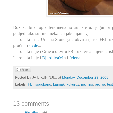
Dok su bile tople fenomenalno su išle uz jogurt a j
podjednako su fino mekane i jako njami :)
Isprobala ih je Urbana Stonoga u okviru igrice FBI ru
pročitati
ovde
...
Isprobala ih je i Grne u okviru FBI rukavica i njene uti
Isprobala ih je i
DjurdjicaM
a i
Jelena
...
Posted by
JA U KUHINJI...
at
Monday, December 29, 2008
Labels:
FBI
,
isprobano
,
kajmak
,
kukuruz
,
muffins
,
peciva
,
tes
13 comments:
Monika
said...