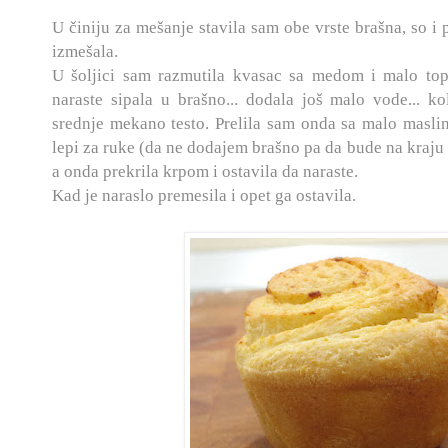
U činiju za mešanje stavila sam obe vrste brašna, so i 
izmešala.
U šoljici sam razmutila kvasac sa medom i malo to
naraste sipala u brašno... dodala još malo vode... k
srednje mekano testo. Prelila sam onda sa malo maslin
lepi za ruke (da ne dodajem brašno pa da bude na kraju 
a onda prekrila krpom i ostavila da naraste.
Kad je naraslo premesila i opet ga ostavila.