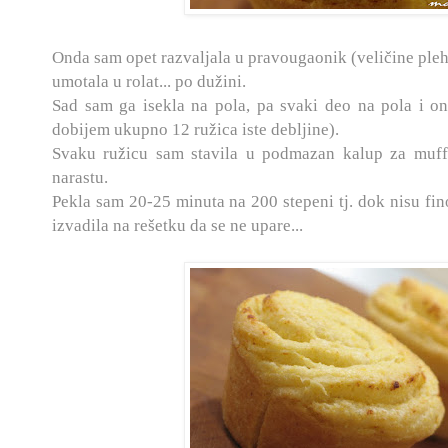
Onda sam opet razvaljala u pravougaonik (veličine ple
umotala u rolat... po dužini.
Sad sam ga isekla na pola, pa svaki deo na pola i o
dobijem ukupno 12 ružica iste debljine).
Svaku ružicu sam stavila u podmazan kalup za muff
narastu.
Pekla sam 20-25 minuta na 200 stepeni tj. dok nisu f
izvadila na rešetku da se ne upare...