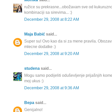
ružice su prekrasne...obožavam sve od kukuruzn
kombinaciji sa sirevima... :)
December 29, 2008 at 8:22 AM
Maja Babić
said...
Super su! Ovo kao da si za mene pravila. Obozav
mlecne dodatke :)
December 29, 2008 at 9:20 AM
studena
said...
Mogu samo podijeliti oduševljenje prijašnjih kome
moj ukus :)
December 29, 2008 at 9:36 AM
Вера
said...
Genijalno!