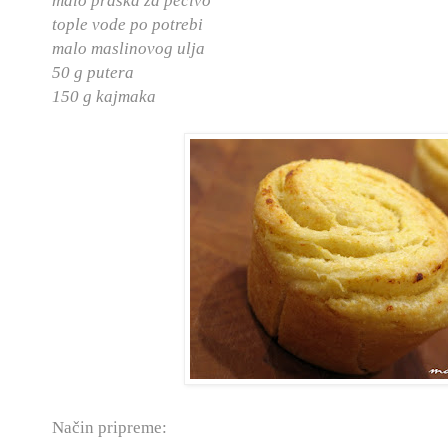
malo praška za pecivo
tople vode po potrebi
malo maslinovog ulja
50 g putera
150 g kajmaka
Način pripreme: