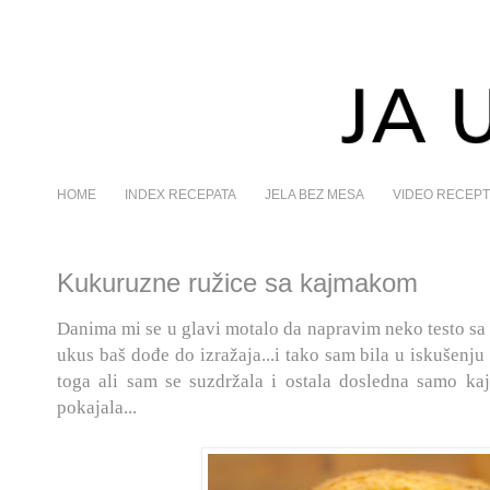
HOME
INDEX RECEPATA
JELA BEZ MESA
VIDEO RECEPT
Kukuruzne ružice sa kajmakom
Danima mi se u glavi motalo da napravim neko testo sa
ukus baš dođe do izražaja...i tako sam bila u iskušen
toga ali sam se suzdržala i ostala dosledna samo kaj
pokajala...