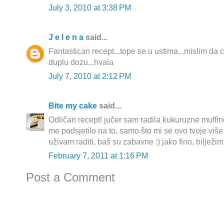
July 3, 2010 at 3:38 PM
J e l e n a
said...
Fantastican recept...tope se u ustima...mislim da c
duplu dozu...hvala
July 7, 2010 at 2:12 PM
Bite my cake
said...
Odličan recept! jučer sam radila kukuruzne muffi
me podsjetilo na to, samo što mi se ovo tvoje više 
uživam raditi, baš su zabavne :) jako fino, bilježim
February 7, 2011 at 1:16 PM
Post a Comment