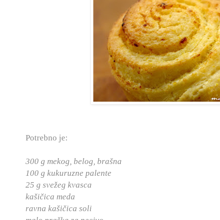
Potrebno je:
300 g mekog, belog, brašna
100 g kukuruzne palente
25 g svežeg kvasca
kašičica meda
ravna kašičica soli