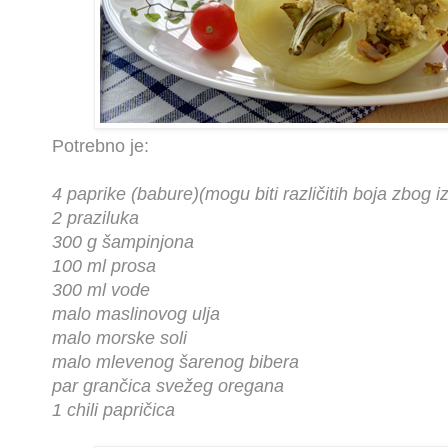
Potrebno je:
4 paprike (babure)(mogu biti različitih boja zbog i
2 praziluka
300 g šampinjona
100 ml prosa
300 ml vode
malo maslinovog ulja
malo morske soli
malo mlevenog šarenog bibera
par grančica svežeg oregana
1 chili papričica