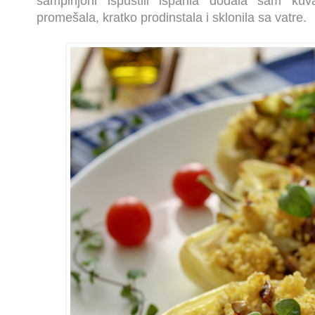
šampinjoni ispustili isparila dodala sam ku
promešala, kratko prodinstala i sklonila sa vatre.