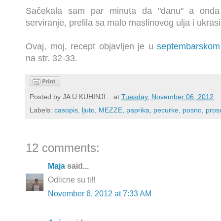
Sačekala sam par minuta da "danu" a onda i
serviranje, prelila sa malo maslinovog ulja i ukra
Ovaj, moj, recept objavljen je u
septembarskom
na str. 32-33.
Posted by
JA U KUHINJI...
at
Tuesday, November 06, 2012
Labels:
casopis
,
ljuto
,
MEZZE
,
paprika
,
pecurke
,
posno
,
pros
12 comments:
Maja
said...
Odlicne su ti!!
November 6, 2012 at 7:33 AM