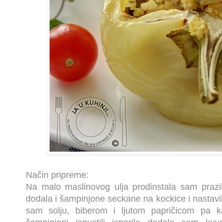
Način pripreme:
Na malo maslinovog ulja prodinstala sam prazi
dodala i šampinjone seckane na kockice i nastavil
sam solju, biberom i ljutom papričicom pa k