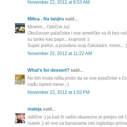
November 22, 2012 at 9:53 AM
Milica - Na tanjiru
said...
Mmmm... Odlične su!
Obožavam palačinke i ove američke sa ili bez voća
su tanke kao papir... krajnosti :)
Super prelivi, a posebno ovaj čokoladni, mmm... :
November 22, 2012 at 11:22 AM
What's for dessert?
said...
Ne bih imala ništa protiv da se ove palačinke s 
nađu ispred mene ;-)
November 22, 2012 at 1:02 PM
mateja
said...
odlične :) ja kad ih radim obavezno je preljev od č
nutele ;) ali ove sa bananama isto izgledaju primam