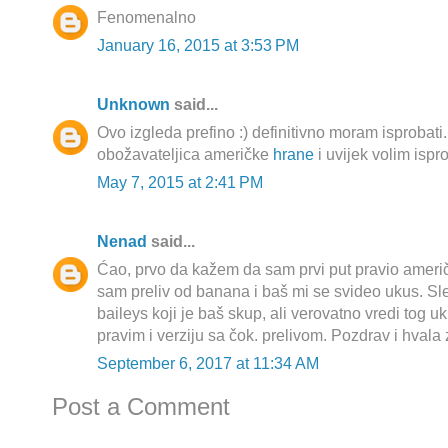
Fenomenalno
January 16, 2015 at 3:53 PM
Unknown
said...
Ovo izgleda prefino :) definitivno moram isprobati
obožavateljica američke
hrane
i uvijek volim ispr
May 7, 2015 at 2:41 PM
Nenad
said...
Ćao, prvo da kažem da sam prvi put pravio američk
sam preliv od banana i baš mi se svideo ukus. Sl
baileys koji je baš skup, ali verovatno vredi tog 
pravim i verziju sa čok. prelivom. Pozdrav i hvala 
September 6, 2017 at 11:34 AM
Post a Comment