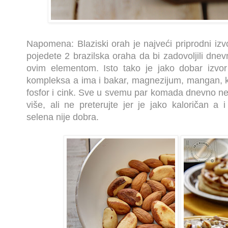
Napomena: Blaziski orah je najveći priprodni izv
pojedete 2 brazilska oraha da bi zadovoljili dn
ovim elementom. Isto tako je jako dobar izvor
kompleksa a ima i
bakar, magnezijum, mangan, ka
fosfor i cink
. Sve u svemu par komada dnevno neće
više, ali ne preterujte jer je jako kaloričan a 
selena nije dobra.