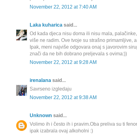
November 22, 2012 at 7:40 AM
Laka kuharica
said...
Od kada djeca nisu doma ili nisu mala, palačinke,
više ne radim. Ove tvoje su strašno primamljive, a 
Ipak, meni najviše odgovara onaj s javorovim sir
znači da ne bih dobrano preljevala s ovima:))
November 22, 2012 at 9:28 AM
irenalana
said...
Savrseno izgledaju
November 22, 2012 at 9:38 AM
Unknown
said...
Volimo ih i često ih i pravim.Oba preliva su ti fe
ipak izabrala ovaj alkoholni :)