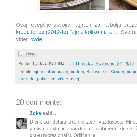
Ovaj recept je osvojio nagradu za najbolju prez
krugu igrice (2012-te) "ajme koliko na je"
... Sve r
videti
ovde
...
Posted by
JA U KUHINJI...
at
Thursday, November 22, 2012
Labels:
ajme koliko nas je
,
badem
,
Baileys Irish Cream
,
bana
nagrade
,
palacinke
,
video recept
20 comments:
Zoka
said...
Divne su , deluju tako mekane i vazdušaste. Mn
preliva prosto ne znam koji da izaberem. Što se ti
pravu profesionalci. Odličan je.