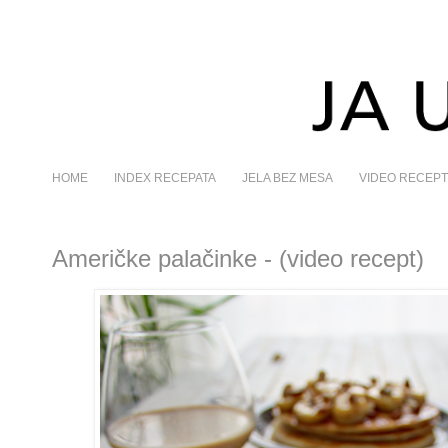
HOME
INDEX RECEPATA
JELA BEZ MESA
VIDEO RECEPT
Američke palačinke - (video recept)