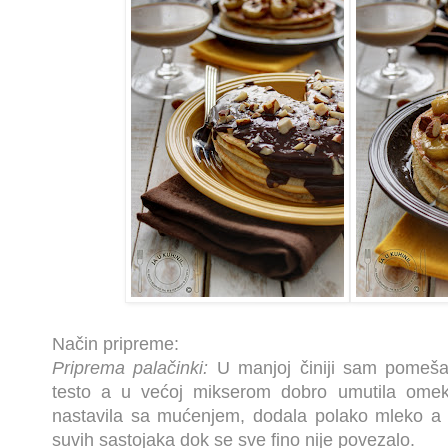
Način pripreme:
Priprema palačinki:
U manjoj činiji sam pomeša
testo a u većoj mikserom dobro umutila omekša
nastavila sa mućenjem, dodala polako mleko a 
suvih sastojaka dok se sve fino nije povezalo.