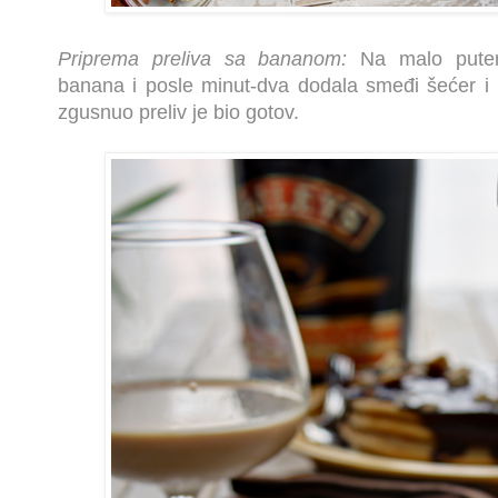
Priprema preliva sa bananom:
Na malo putera
banana i posle minut-dva dodala smeđi šećer i
zgusnuo preliv je bio gotov.