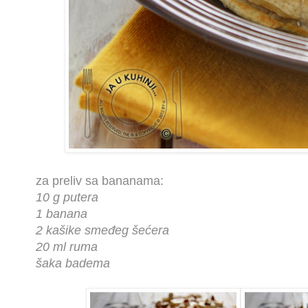
za preliv sa bananama:
10 g putera
1 banana
2 kašike smeđeg šećera
20 ml ruma
šaka badema