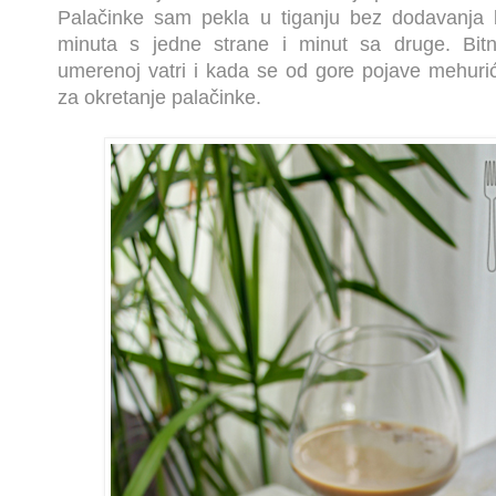
Palačinke sam pekla u tiganju bez dodavanja
minuta s jedne strane i minut sa druge. Bit
umerenoj vatri i kada se od gore pojave mehurić
za okretanje palačinke.