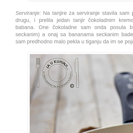
Serviranje:
Na tanjire za serviranje stavila sam 
drugu, i prelila jedan tanjir čokoladnim kr
babana. One čokoladne sam onda posula bra
seckanim) a onaj sa bananama seckanim bade
sam predhodno malo pekla u tiganju da im se poj