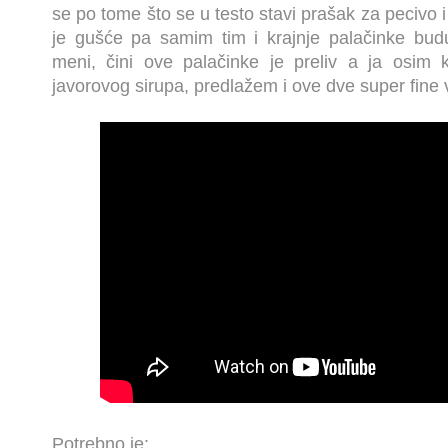
se po tome što se u testo stavi prašak za pecivo 
je gušće pa samim tim i krajnje palačinke budu
meni, čini ove palačinke je preliv a ja osim k
javorovog sirupa, predlažem i ove dve super fine v
Potrebno je: