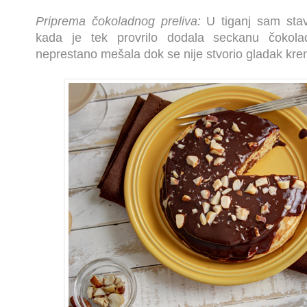
Priprema čokoladnog preliva:
U tiganj sam stav
kada je tek provrilo dodala seckanu čokolad
neprestano mešala dok se nije stvorio gladak kre