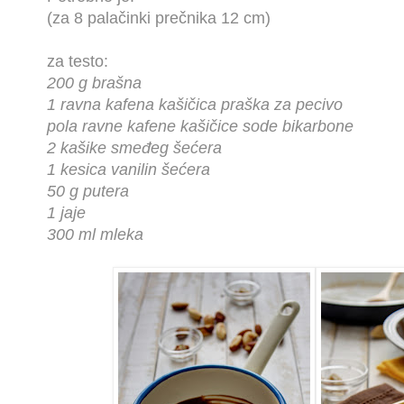
(za 8 palačinki prečnika 12 cm)
za testo:
200 g brašna
1 ravna kafena kašičica praška za pecivo
pola ravne kafene kašičice sode bikarbone
2 kašike smeđeg šećera
1 kesica vanilin šećera
50 g putera
1 jaje
300 ml mleka