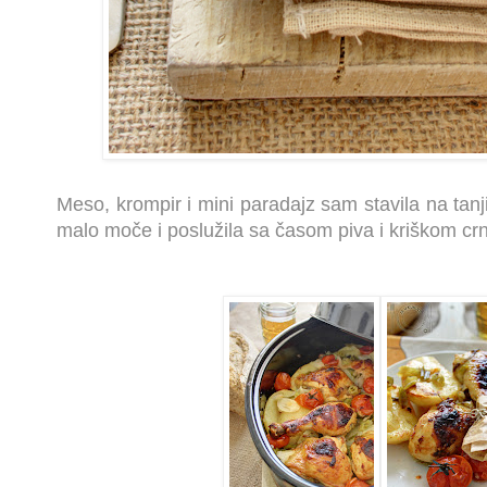
Meso, krompir i mini paradajz sam stavila na tanjir
malo moče i poslužila sa časom piva i kriškom cr