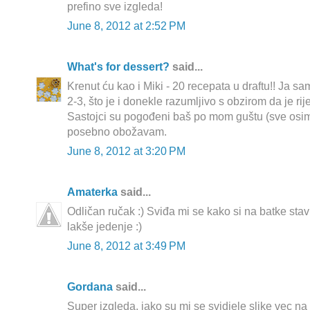
prefino sve izgleda!
June 8, 2012 at 2:52 PM
What's for dessert?
said...
Krenut ću kao i Miki - 20 recepata u draftu!! Ja s
2-3, što je i donekle razumljivo s obzirom da je ri
Sastojci su pogođeni baš po mom guštu (sve osim
posebno obožavam.
June 8, 2012 at 3:20 PM
Amaterka
said...
Odličan ručak :) Sviđa mi se kako si na batke stav
lakše jedenje :)
June 8, 2012 at 3:49 PM
Gordana
said...
Super izgleda, jako su mi se svidjele slike vec na