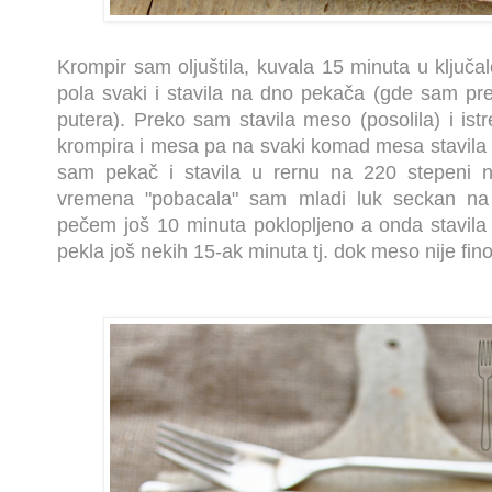
Krompir sam oljuštila, kuvala 15 minuta u ključalo
pola svaki i stavila na dno pekača (gde sam pre 
putera). Preko sam stavila meso (posolila) i is
krompira i mesa pa na svaki komad mesa stavila po
sam pekač i stavila u rernu na 220 stepeni 
vremena "pobacala" sam mladi luk seckan na 
pečem još 10 minuta poklopljeno a onda stavila m
pekla još nekih 15-ak minuta tj. dok meso nije fi