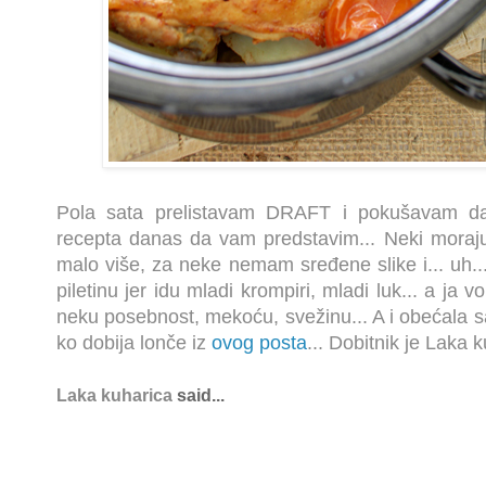
Pola sata prelistavam DRAFT i pokušavam da
recepta danas da vam predstavim... Neki moraj
malo više, za neke nemam sređene slike i... uh..
piletinu jer idu mladi krompiri, mladi luk... a ja 
neku posebnost, mekoću, svežinu... A i obećala 
ko dobija lonče iz
ovog posta
... Dobitnik je Laka
Laka kuharica
said...