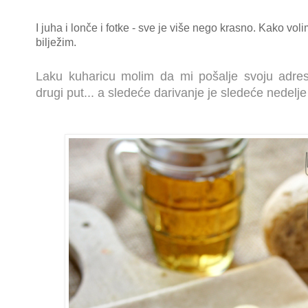
I juha i lonče i fotke - sve je više nego krasno. Kako voli
bilježim.
Laku kuharicu molim da mi pošalje svoju adres
drugi put... a sledeće darivanje je sledeće nedelje 