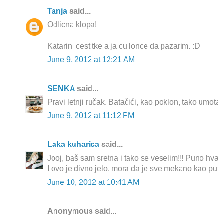
Tanja
said...
Odlicna klopa!
Katarini cestitke a ja cu lonce da pazarim. :D
June 9, 2012 at 12:21 AM
SENKA
said...
Pravi letnji ručak. Batačići, kao poklon, tako umot
June 9, 2012 at 11:12 PM
Laka kuharica
said...
Jooj, baš sam sretna i tako se veselim!!! Puno hva
I ovo je divno jelo, mora da je sve mekano kao put
June 10, 2012 at 10:41 AM
Anonymous said...