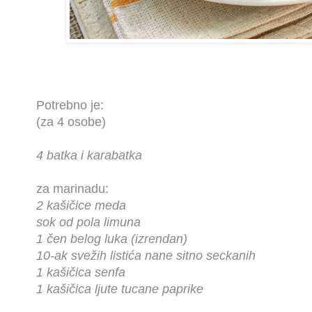
Potrebno je:
(za 4 osobe)
4 batka i karabatka
za marinadu:
2 kašičice meda
sok od pola limuna
1 čen belog luka (izrendan)
10-ak svežih listića nane sitno seckanih
1 kašičica senfa
1 kašičica ljute tucane paprike