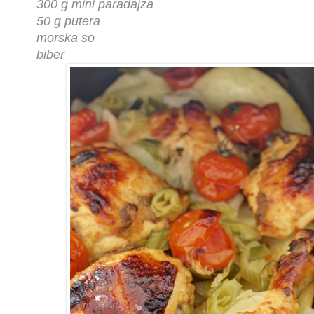
300 g mini paradajza
50 g putera
morska so
biber