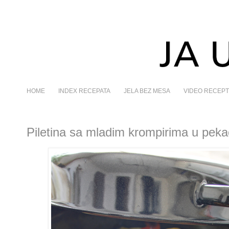
HOME
INDEX RECEPATA
JELA BEZ MESA
VIDEO RECEPT
Piletina sa mladim krompirima u pek