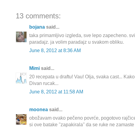
13 comments:
bojana
said...
taka primamljivo izgleda, sve lepo zapecheno. svigj
paradajz. ja volim paradajz u svakom obliku.
June 8, 2012 at 8:36 AM
Mimi
said...
20 recepata u draftu! Vau! Olja, svaka cast... Kako
Divan rucak...
June 8, 2012 at 11:58 AM
moonea
said...
obožavam ovako pečeno povrće, pogotovo rajčice.
si ove batake ''zapakirala'' da se ruke ne zamaste 