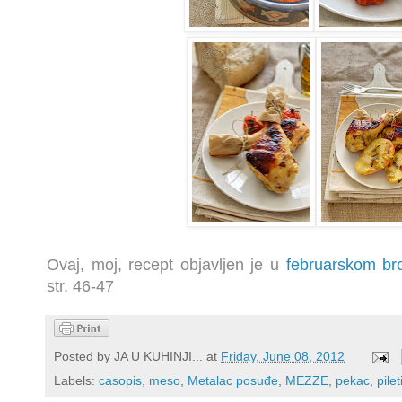
Ovaj, moj, recept objavljen je u
februarskom b
str. 46-47
Posted by
JA U KUHINJI...
at
Friday, June 08, 2012
Labels:
casopis
,
meso
,
Metalac posuđe
,
MEZZE
,
pekac
,
pile