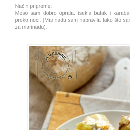
Način pripreme:
Meso sam dobro oprala, isekla batak i karabat
preko noći. (Marinadu sam napravila tako što s
za marinadu).