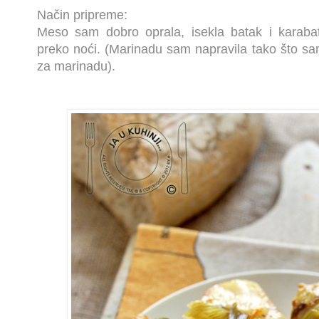
Način pripreme:
Meso sam dobro oprala, isekla batak i karabat
preko noći. (Marinadu sam napravila tako što s
za marinadu).