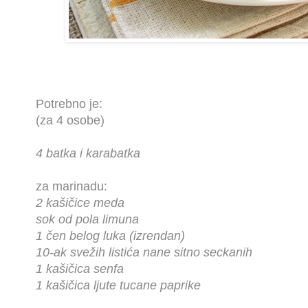
Potrebno je:
(za 4 osobe)
4 batka i karabatka
za marinadu:
2 kašičice meda
sok od pola limuna
1 čen belog luka (izrendan)
10-ak svežih listića nane sitno seckanih
1 kašičica senfa
1 kašičica ljute tucane paprike