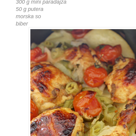
300 g mini paradajza
50 g putera
morska so
biber