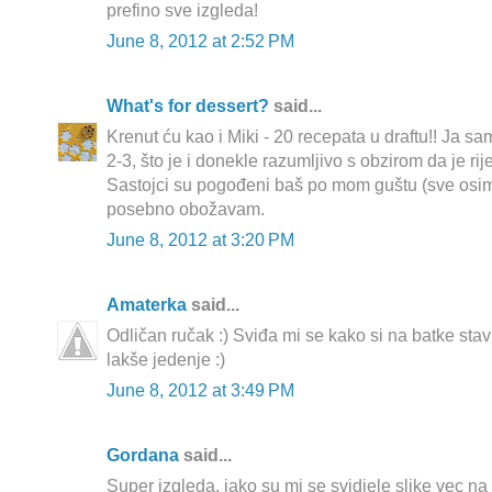
prefino sve izgleda!
June 8, 2012 at 2:52 PM
What's for dessert?
said...
Krenut ću kao i Miki - 20 recepata u draftu!! Ja s
2-3, što je i donekle razumljivo s obzirom da je ri
Sastojci su pogođeni baš po mom guštu (sve osim
posebno obožavam.
June 8, 2012 at 3:20 PM
Amaterka
said...
Odličan ručak :) Sviđa mi se kako si na batke stav
lakše jedenje :)
June 8, 2012 at 3:49 PM
Gordana
said...
Super izgleda, jako su mi se svidjele slike vec na