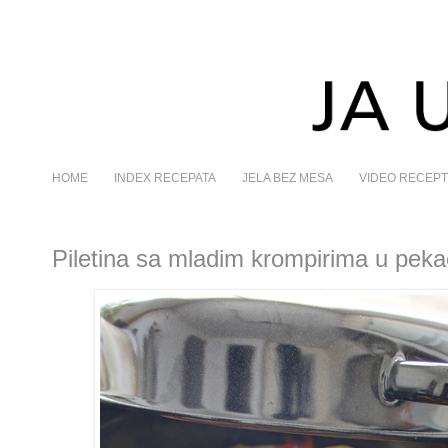
HOME
INDEX RECEPATA
JELA BEZ MESA
VIDEO RECEPT
Piletina sa mladim krompirima u pek