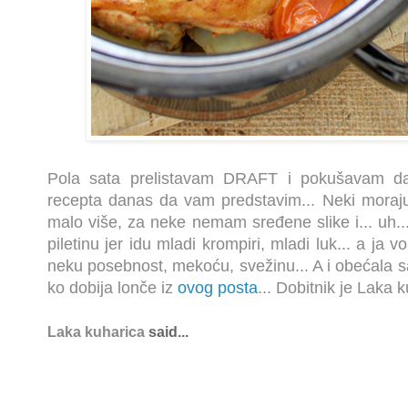
Pola sata prelistavam DRAFT i pokušavam da
recepta danas da vam predstavim... Neki moraj
malo više, za neke nemam sređene slike i... uh..
piletinu jer idu mladi krompiri, mladi luk... a ja 
neku posebnost, mekoću, svežinu... A i obećala 
ko dobija lonče iz
ovog posta
... Dobitnik je Laka
Laka kuharica
said...