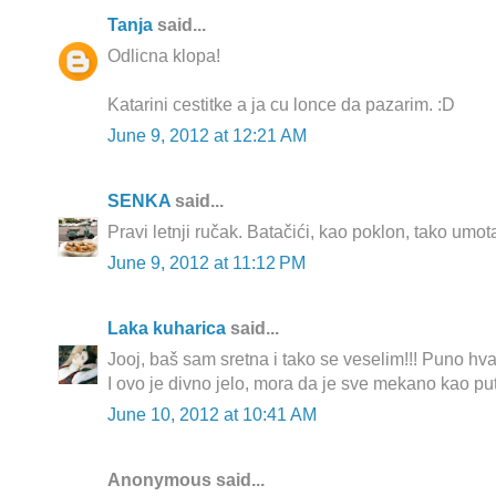
Tanja
said...
Odlicna klopa!
Katarini cestitke a ja cu lonce da pazarim. :D
June 9, 2012 at 12:21 AM
SENKA
said...
Pravi letnji ručak. Batačići, kao poklon, tako umot
June 9, 2012 at 11:12 PM
Laka kuharica
said...
Jooj, baš sam sretna i tako se veselim!!! Puno hva
I ovo je divno jelo, mora da je sve mekano kao put
June 10, 2012 at 10:41 AM
Anonymous said...