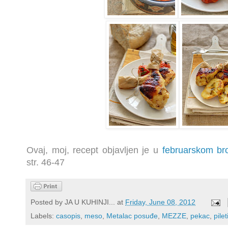
Ovaj, moj, recept objavljen je u
februarskom b
str. 46-47
Posted by
JA U KUHINJI...
at
Friday, June 08, 2012
Labels:
casopis
,
meso
,
Metalac posuđe
,
MEZZE
,
pekac
,
pile