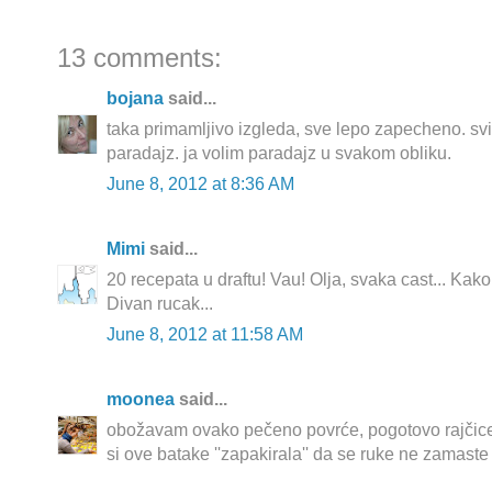
13 comments:
bojana
said...
taka primamljivo izgleda, sve lepo zapecheno. svigj
paradajz. ja volim paradajz u svakom obliku.
June 8, 2012 at 8:36 AM
Mimi
said...
20 recepata u draftu! Vau! Olja, svaka cast... Kako
Divan rucak...
June 8, 2012 at 11:58 AM
moonea
said...
obožavam ovako pečeno povrće, pogotovo rajčice.
si ove batake ''zapakirala'' da se ruke ne zamaste 