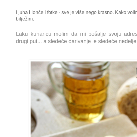
I juha i lonče i fotke - sve je više nego krasno. Kako voli
bilježim.
Laku kuharicu molim da mi pošalje svoju adres
drugi put... a sledeće darivanje je sledeće nedelje 