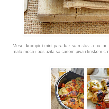
Meso, krompir i mini paradajz sam stavila na tanjir
malo moče i poslužila sa časom piva i kriškom cr