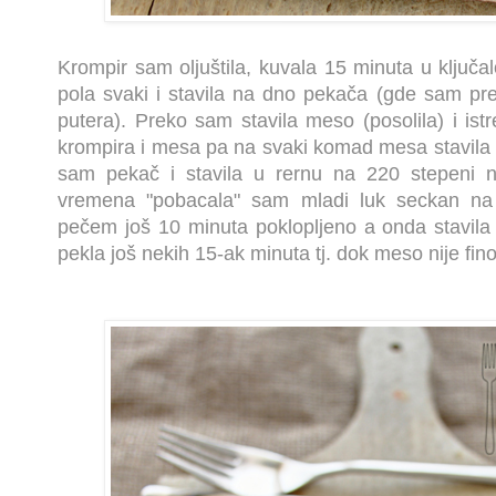
Krompir sam oljuštila, kuvala 15 minuta u ključalo
pola svaki i stavila na dno pekača (gde sam pre 
putera). Preko sam stavila meso (posolila) i is
krompira i mesa pa na svaki komad mesa stavila po
sam pekač i stavila u rernu na 220 stepeni 
vremena "pobacala" sam mladi luk seckan na 
pečem još 10 minuta poklopljeno a onda stavila m
pekla još nekih 15-ak minuta tj. dok meso nije fi