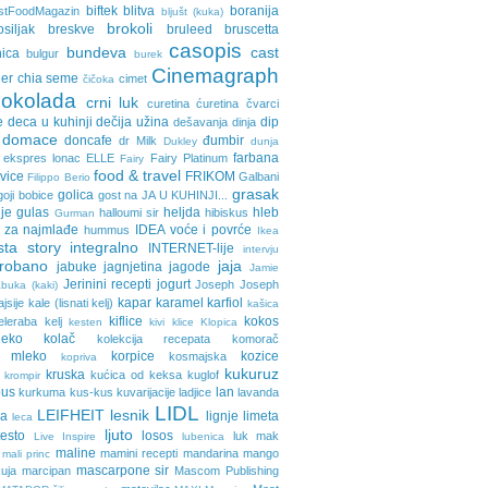
biftek
blitva
boranija
stFoodMagazin
bljušt (kuka)
brokoli
osiljak
breskve
bruleed
bruscetta
casopis
bundeva
cast
nica
bulgur
burek
Cinemagraph
ler
chia seme
cimet
čičoka
cokolada
crni luk
curetina
ćuretina
čvarci
e
deca u kuhinji
dečija užina
dip
dešavanja
dinja
domace
doncafe
đumbir
dr Milk
Dukley
dunja
farbana
ekspres lonac
ELLE
Fairy Platinum
Fairy
food & travel
avice
FRIKOM
Galbani
Filippo Berio
grasak
golica
goji bobice
gost na JA U KUHINJI...
je
gulas
heljda
hleb
halloumi sir
hibiskus
Gurman
 za najmlađe
IDEA voće i povrće
hummus
Ikea
sta story
integralno
INTERNET-lije
intervju
probano
jaja
jabuke
jagnjetina
jagode
Jamie
Jerinini recepti
jogurt
Joseph Joseph
buka (kaki)
kapar
karamel
karfiol
ajsije
kale (lisnati kelj)
kašica
kiflice
kokos
eleraba
kelj
kesten
kivi
klice
Klopica
eko
kolač
kolekcija recepata
komorač
o mleko
korpice
kozice
kosmajska
kopriva
kukuruz
kruska
kućica od keksa
kuglof
krompir
pus
lan
kurkuma
kus-kus
kuvarijacije
ladjice
lavanda
LIDL
LEIFHEIT
lesnik
ja
lignje
limeta
leca
ljuto
testo
losos
luk
mak
Live Inspire
lubenica
maline
mamini recepti
mandarina
mango
mali princ
mascarpone sir
uja
marcipan
Mascom Publishing