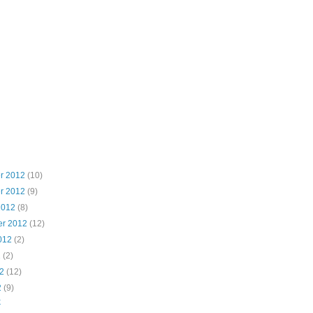
r 2012
(10)
r 2012
(9)
2012
(8)
er 2012
(12)
012
(2)
2
(2)
2
(12)
2
(9)
k