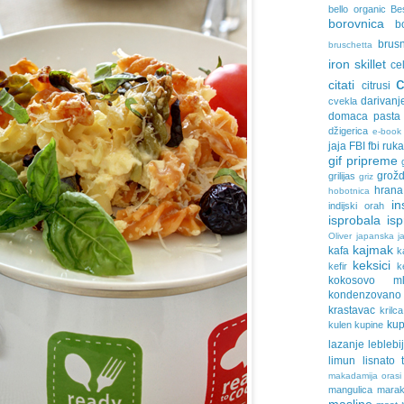
bello organic
Be
borovnica
b
brus
bruschetta
iron skillet
ce
citati
citrusi
darivanj
cvekla
domaca pasta
džigerica
e-book
jaja
FBI
fbi ruk
gif pripreme
grožd
grilijas
griz
hrana
hobotnica
in
indijski orah
isprobala
is
Oliver
japanska ja
kajmak
kafa
k
keksici
kefir
k
kokosovo ml
kondenzovan
krastavac
krilca
ku
kulen
kupine
lazanje
leblebi
limun
lisnato 
makadamija orasi
mangulica
marak