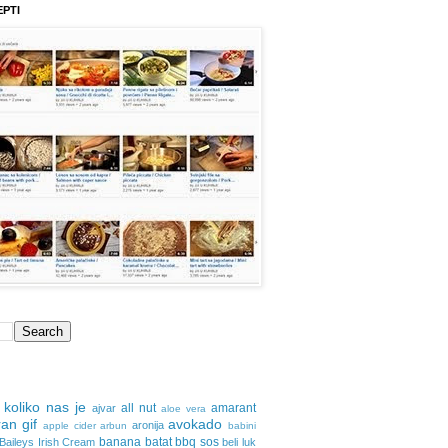
EPTI
 koliko nas je
all nut
amarant
ajvar
aloe vera
an gif
avokado
aronija
apple cider
arbun
babini
banana
batat
bbq sos
Baileys Irish Cream
beli luk