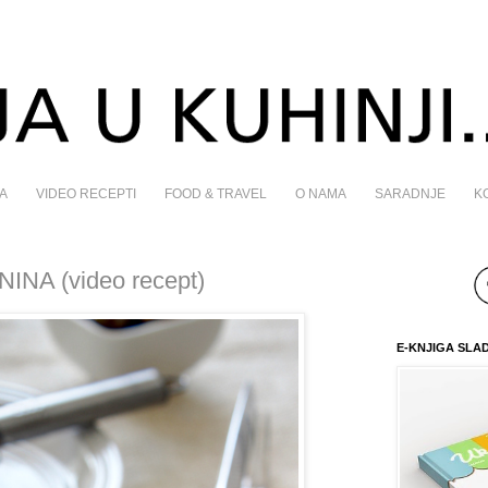
A
VIDEO RECEPTI
FOOD & TRAVEL
O NAMA
SARADNJE
K
NINA (video recept)
E-KNJIGA SLA