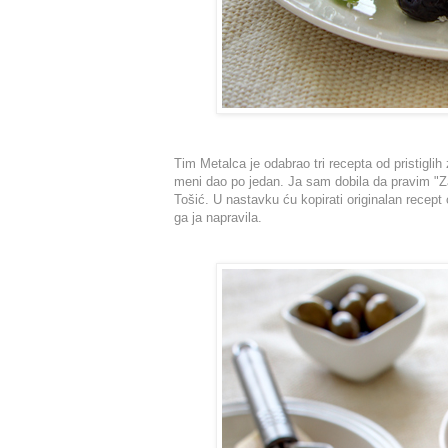
Tim Metalca je odabrao tri recepta od pristiglih 
meni dao po jedan. Ja sam dobila da pravim "
Tošić.
U nastavku ću kopirati originalan recept
ga ja napravila.