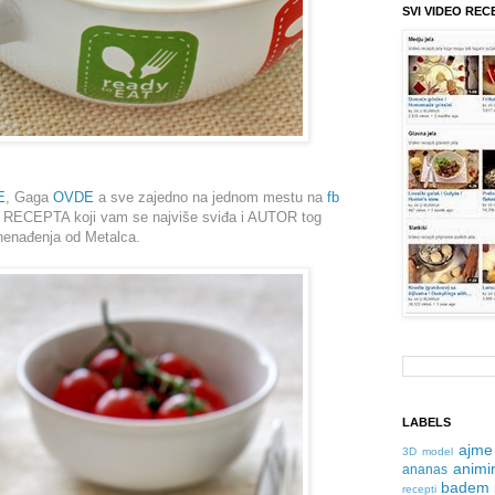
SVI VIDEO REC
E
, Gaga
OVDE
a sve zajedno na jednom mestu na
fb
ke RECEPTA koji vam se najviše sviđa i AUTOR tog
nenađenja od Metalca.
LABELS
ajme
3D model
animir
ananas
badem
recepti