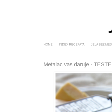
HOME
INDEX RECEPATA
JELA BEZ MES
Metalac vas daruje - TESTE