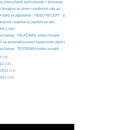
sa vrbovačama (pečurkama) + darivanje
 trouglovi sa sirom i maslinovo ulje sa ...
vi (tart) sa jagodama - VIDEO RECEPT - d...
koprive i kopriva sa jajetom na oko
are u vinu
as daruje - PALAČINKE (video recept)
ći sa armonatizovanim maslinovim uljem i ...
as daruje - TESTENINA (video recept)
2
(16)
012
(14)
 2012
(13)
2012
(10)