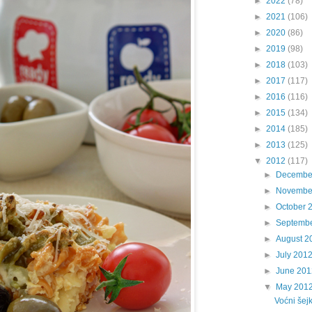
►
2022
(78)
►
2021
(106)
►
2020
(86)
►
2019
(98)
►
2018
(103)
►
2017
(117)
►
2016
(116)
►
2015
(134)
►
2014
(185)
►
2013
(125)
▼
2012
(117)
►
Decembe
►
Novembe
►
October 
►
Septemb
►
August 2
►
July 201
►
June 201
▼
May 201
Voćni šej