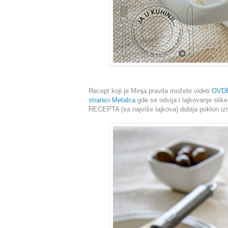
Recept koji je Minja pravila možete videti
OVD
stranici Metalca
gde se odvija i lajkovanje sli
RECEPTA (sa najviše lajkova) dobija poklon iz