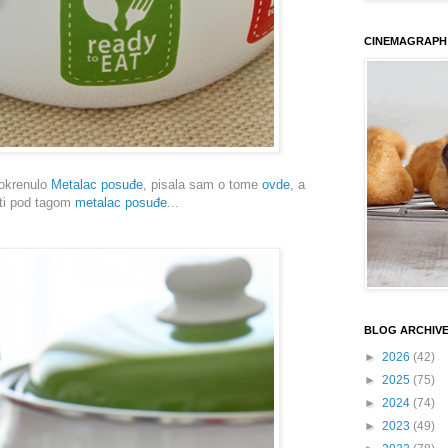
CINEMAGRAPH
pokrenulo
Metalac posuđe
, pisala sam o tome
ovde
, a
eti pod tagom
metalac posuđe
...
BLOG ARCHIV
►
2026
(42)
►
2025
(75)
►
2024
(74)
►
2023
(49)