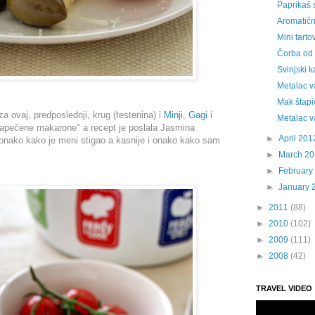
Paprikaš 
Aromatični
Mini tarto
Čorba od 
Svinjski k
Metalac v
Mak štapi
za ovaj, predposlednji, krug (testenina) i
Minji
,
Gagi
i
Metalac v
Zapečene makarone" a recept je poslala Jasmina
►
April 201
 onako kako je meni stigao a kasnije i onako kako sam
►
March 2
►
February
►
January 
►
2011
(88)
►
2010
(102)
►
2009
(111)
►
2008
(42)
TRAVEL VIDEO