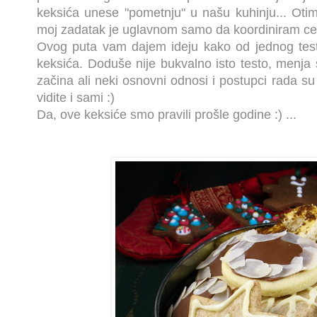
keksića unese "pometnju" u našu kuhinju... Otim
moj zadatak je uglavnom samo da koordiniram cel
Ovog puta vam dajem ideju kako od jednog testa 
keksića. Doduše nije bukvalno isto testo, menja 
začina ali neki osnovni odnosi i postupci rada su is
vidite i sami :)
Da, ove keksiće smo pravili prošle godine :) ...