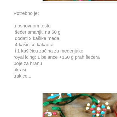
Potrebno je:
u osnovnom testu
šećer smanjiti na 50 g
dodati 2 kašike meda,
4 kašičice kakao-a
i 1 kašičicu začina za medenjake
royal icing: 1 belance +150 g prah šećera
boje za hranu
ukrasi
trakice...