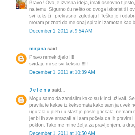
Bravo ! Ovo je izvrsna ideja, imati osnovno tijesto, 
na temu. Sigurno ću nešto od ovoga iskoristiti i ov
svi keksići i prekrasno izgledaju ! Teško je i odabrat
moram priznati da me onaj spiralni zamotan kao b
December 1, 2011 at 9:54 AM
mirjana
said...
Pravo remek djelo !!!!
svidaju mi se svi keksici !!!!!
December 1, 2011 at 10:39 AM
J e l e n a
said...
Mogu samo da zamislim kako su klinci uživali. 
pravila te kekse iz keksomata kako sam ja uvek n
ugurala u pleh i u slast je posle grickala. nemam
jer bi ih sve smazali ali sam počela da ih pravim 
poklon. Tako me mine želja za pravljenjem, a dr
December 1, 2011 at 10:50 AM