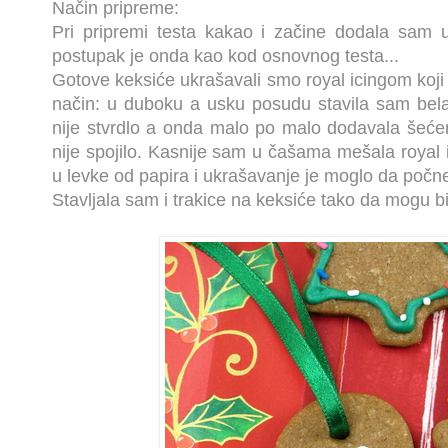
Način pripreme:
Pri pripremi testa kakao i začine dodala sam 
postupak je onda kao kod osnovnog testa...
Gotove keksiće ukrašavali smo royal icingom koji
način: u duboku a usku posudu stavila sam bel
nije stvrdlo a onda malo po malo dodavala šećer
nije spojilo. Kasnije sam u čašama mešala royal i
u levke od papira i ukrašavanje je moglo da počne
Stavljala sam i trakice na keksiće tako da mogu biti