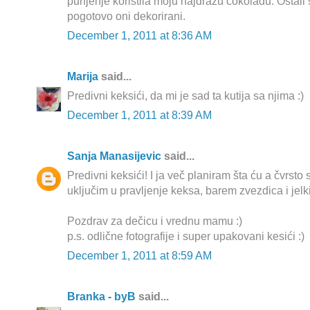
punjenje koristila moju najdražu čokoladu. Ostali s
pogotovo oni dekorirani.
December 1, 2011 at 8:36 AM
Marija
said...
Predivni keksići, da mi je sad ta kutija sa njima :)
December 1, 2011 at 8:39 AM
Sanja Manasijevic
said...
Predivni keksići! I ja več planiram šta ću a čvrsto 
uključim u pravljenje keksa, barem zvezdica i jelki
Pozdrav za dečicu i vrednu mamu :)
p.s. odlične fotografije i super upakovani kesići :)
December 1, 2011 at 8:59 AM
Branka - byB
said...