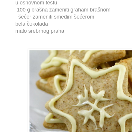
u osnovnom testu
100 g brašna zameniti graham brašnom
šećer zameniti smeđim šećerom
bela čokolada
malo srebrnog praha