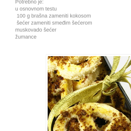
Potrebno je:
u osnovnom testu
100 g brašna zameniti kokosom
šećer zameniti smeđim šećerom
muskovado šećer
žumance