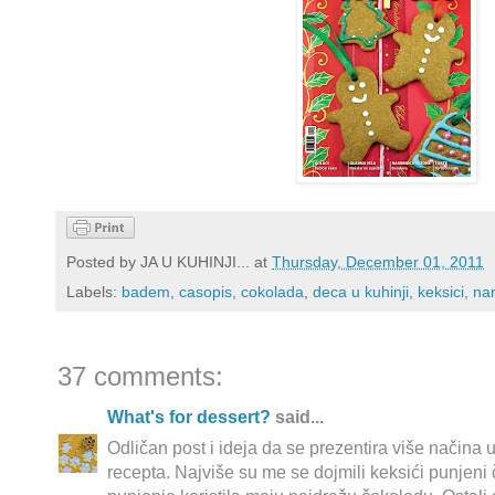
Posted by
JA U KUHINJI...
at
Thursday, December 01, 2011
Labels:
badem
,
casopis
,
cokolada
,
deca u kuhinji
,
keksici
,
nar
37 comments:
What's for dessert?
said...
Odličan post i ideja da se prezentira više način
recepta. Najviše su me se dojmili keksići punjeni 