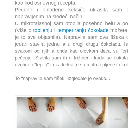
kao kod osnovnog recepta.
Pečene i ohlađene keksiće ukrasila sam 
napravljenim na sledeći način.
U mikrotalasnoj sam otopila posebno belu a p
(Više o
topljenju i temperiranju čokolade
možete 
je to sve objasnila). Napravila sam dva fišeka 
jedan stavila jednu
a u drugi drugu čokoladu. I
svakom od njih a onda kao olovkom deca su "crta
pečenje. Stavila sam ih u frižider i kada se čokola
cvetiće i "lepila" ih za keksiće sa malo topljene čoko
To "napravila sam fišek" izgledalo je ovako...