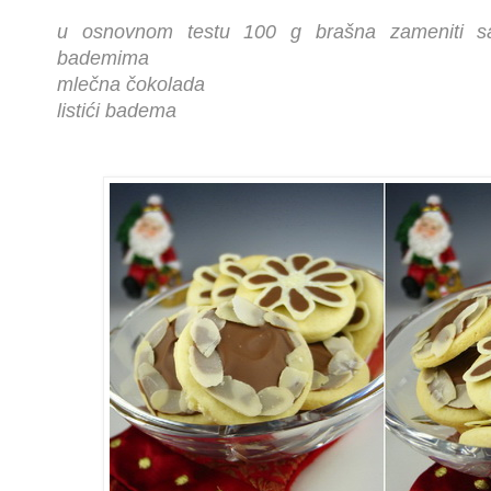
u osnovnom testu 100 g brašna zameniti sa
bademima
mlečna čokolada
listići badema