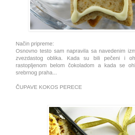
Način pripreme:
Osnovno testo sam napravila sa navedenim izm
zvezdastog oblika. Kada su bili pečeni i oh
rastopljenom belom čokoladom a kada se oh
srebrnog praha...
ČUPAVE KOKOS PERECE