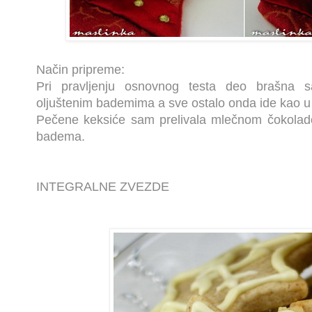
Način pripreme:
Pri pravljenju osnovnog testa deo brašna 
oljuštenim bademima a sve ostalo onda ide kao u
Pečene keksiće sam prelivala mlečnom čokolado
badema.
INTEGRALNE ZVEZDE