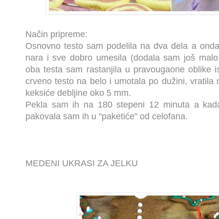
Način pripreme:
Osnovno testo sam podelila na dva dela a onda 
nara i sve dobro umesila (dodala sam još malo
oba testa sam rastanjila u pravougaone oblike ist
crveno testo na belo i umotala po dužini, vratila
keksiće debljine oko 5 mm.
Pekla sam ih na 180 stepeni 12 minuta a kada
pakovala sam ih u "paketiće" od celofana.
MEDENI UKRASI ZA JELKU