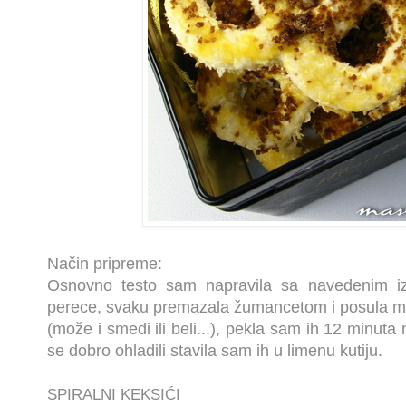
Način pripreme:
Osnovno testo sam napravila sa navedenim 
perece, svaku premazala žumancetom i posula 
(može i smeđi ili beli...), pekla sam ih 12 minut
se dobro ohladili stavila sam ih u limenu kutiju.
SPIRALNI KEKSIĆI