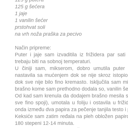
125 g šećera
1 jaje
1 vanilin šećer
prstohvat soli
na vrh noža praška za pecivo
Način pripreme:
Puter i jaje sam izvaditila iz frižidera par sati
trebaju biti na sobnoj temperaturi.
U činiji sam, mikserom, dobro umutila puter
nastavila sa mućenjem dok se nije skroz istopio 
dok sve nije bilo fino kremasto. Isključila sam 
brašno kome sam prethodno dodala so, vanilin šeć
Od kad sam krenula da dodajem brašno mesila s
sve fino spoji), umotala u foliju i ostavila u fri
onda između dva papira za pečenje tanjila testo i 
Keksiće sam zatim ređala na pleh obložen papir
180 stepeni 12-14 minuta.