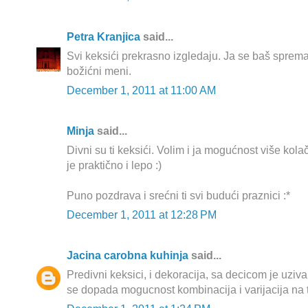
Petra Kranjica
said...
Svi keksići prekrasno izgledaju. Ja se baš spremam
božićni meni.
December 1, 2011 at 11:00 AM
Minja
said...
Divni su ti keksići. Volim i ja mogućnost više kol
je praktično i lepo :)
Puno pozdrava i srećni ti svi budući praznici :*
December 1, 2011 at 12:28 PM
Jacina carobna kuhinja
said...
Predivni keksici, i dekoracija, sa decicom je uziva
se dopada mogucnost kombinacija i varijacija na t