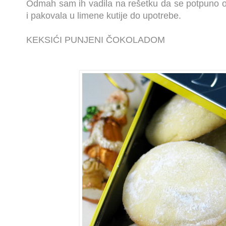
Odmah sam ih vadila na rešetku da se potpuno 
i pakovala u limene kutije do upotrebe.
KEKSIĆI PUNJENI ČOKOLADOM