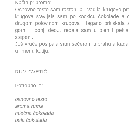
Način pripreme:
Osnovno testo sam rastanjila i vadila krugove p
krugova stavljala sam po kockicu čokolade a 
drugom polovinom krugova i lagano pritiskala 
gornji i donji deo... ređala sam u pleh i pek
stepeni.
Još vruće posipala sam šećerom u prahu a kada s
u limenu kutiju.
RUM CVETIĆI
Potrebno je:
osnovno testo
aroma ruma
mlečna čokolada
bela čokolada