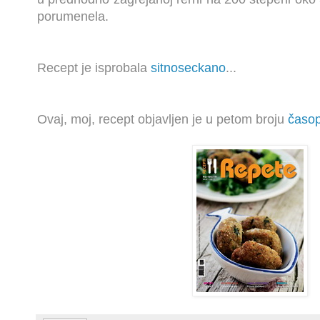
porumenela.
Recept je isprobala
sitnoseckano
...
Ovaj
, moj,
recept objavljen je u petom broju
časo