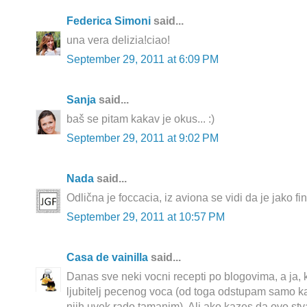
Federica Simoni
said...
una vera delizia!ciao!
September 29, 2011 at 6:09 PM
Sanja
said...
baš se pitam kakav je okus... :)
September 29, 2011 at 9:02 PM
Nada
said...
Odlična je foccacia, iz aviona se vidi da je jako fin
September 29, 2011 at 10:57 PM
Casa de vainilla
said...
Danas sve neki vocni recepti po blogovima, a ja, k
ljubitelj pecenog voca (od toga odstupam samo ka
njih uvek rado tamanim). Ali ako kazes da ovo st