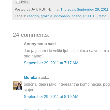
Posted by
JA U KUHINJI...
at
Thursday, September 29, 2011
Labels:
casopis
,
groždje
,
isprobano
,
posno
,
REPETE
,
testo
24 comments:
Anonymous said...
Jao ja jesam i to veliki ljubitelj kolaca sa vocem a
originalno;)
September 29, 2011 at 7:17 AM
Monika
said...
odlična ideja i jako interesantna kombinacija. po
sjajno!
September 29, 2011 at 8:19 AM