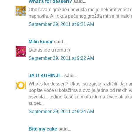
What's for dessert?
said...
Obožavam grožđe i privukla me je dekorativnost 
napravila. Ali okus pečenog grožđa mi se nimalo n
September 29, 2011 at 9:21 AM
Milin kuvar
said...
Danas ide u rernu :)
September 29, 2011 at 9:22 AM
JA U KUHINJI...
said...
What's for dessert? Ukusi su zaista različiti. Ja 
uopšte voće u kolačima a ovo je jedna od retkih v
osvojila... jedino koščice malo idu na živce ali u
super...
September 29, 2011 at 9:24 AM
Bite my cake
said...