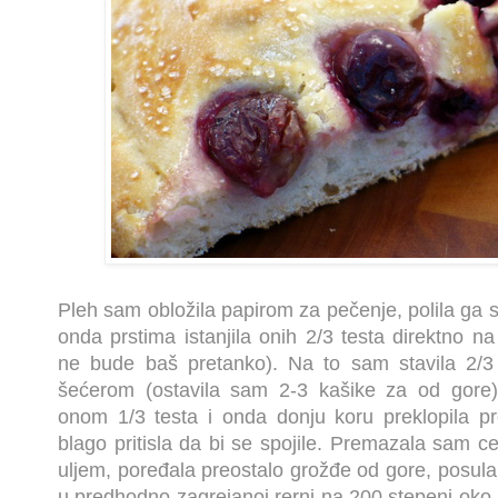
Pleh sam obložila papirom za pečenje, polila ga 
onda prstima istanjila onih 2/3 testa direktno 
ne bude baš pretanko). Na to sam stavila 2/
šećerom (ostavila sam 2-3 kašike za od gore),
onom 1/3 testa i onda donju koru preklopila p
blago pritisla da bi se spojile. Premazala sam c
uljem, poređala preostalo grožđe od gore, posul
u predhodno zagrejanoj rerni na 200 stepeni oko 3