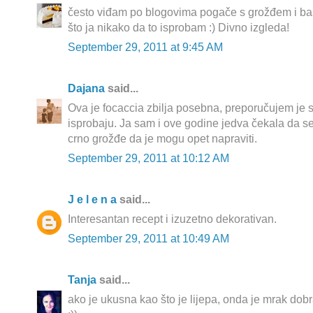
često viđam po blogovima pogače s grožđem i ba
što ja nikako da to isprobam :) Divno izgleda!
September 29, 2011 at 9:45 AM
Dajana
said...
Ova je focaccia zbilja posebna, preporučujem je
isprobaju. Ja sam i ove godine jedva čekala da se
crno grožđe da je mogu opet napraviti.
September 29, 2011 at 10:12 AM
J e l e n a
said...
Interesantan recept i izuzetno dekorativan.
September 29, 2011 at 10:49 AM
Tanja
said...
ako je ukusna kao što je lijepa, onda je mrak dobra 