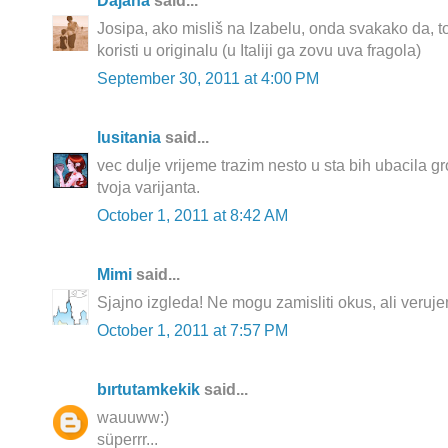
Dajana
said...
Josipa, ako misliš na Izabelu, onda svakako da, t
koristi u originalu (u Italiji ga zovu uva fragola)
September 30, 2011 at 4:00 PM
lusitania
said...
vec dulje vrijeme trazim nesto u sta bih ubacila gr
tvoja varijanta.
October 1, 2011 at 8:42 AM
Mimi
said...
Sjajno izgleda! Ne mogu zamisliti okus, ali verujem
October 1, 2011 at 7:57 PM
bırtutamkekik
said...
wauuww:)
süperrr...