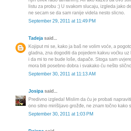
listu za probu :) U svakom slucaju, izgleda jako de
ne secam se da sam ranije videla nesto slicno.
September 29, 2011 at 11:49 PM
Tadeja
said...
Kojiput mi se, kako ja baš ne volim voće, a pogot
gladna, zna dogoditi da pojedem kakvu voćku uz 
i da mi to ne bude loše, dapače. Stoga sam uvjer
mora biti posebno dobra i svakako ću nešto slično
September 30, 2011 at 11:13 AM
Josipa
said...
Predivno izgleda! Mislim da ću je probati napraviti.
ono sitno mirišljavo grožđe, ne znam točno kako se
September 30, 2011 at 1:03 PM