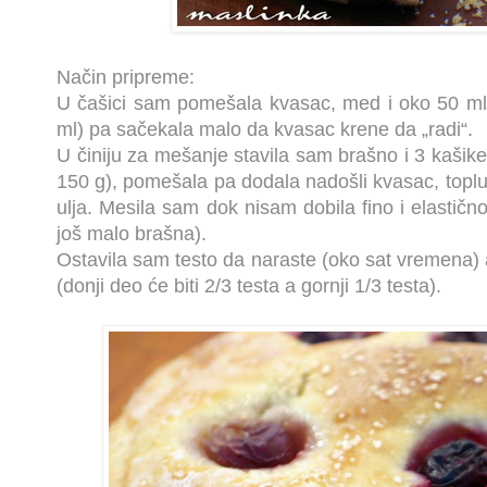
Način pripreme:
U čašici sam pomešala kvasac, med i oko 50 ml
ml) pa sačekala malo da kvasac krene da „radi“.
U činiju za mešanje stavila sam brašno i 3 kaši
150 g), pomešala pa dodala nadošli kvasac, topl
ulja. Mesila sam dok nisam dobila fino i elastičn
još malo brašna).
Ostavila sam testo da naraste (oko sat vremena) 
(donji deo će biti 2/3 testa a gornji 1/3 testa).