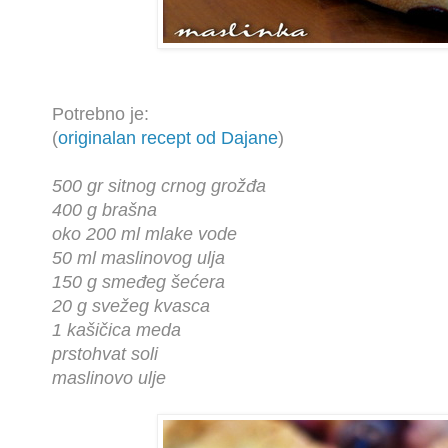
Potrebno je:
(
originalan recept od Dajane
)
500 gr sitnog crnog grožđa
400 g brašna
oko 200 ml mlake vode
50 ml maslinovog ulja
150 g smeđeg šećera
20 g svežeg kvasca
1 kašičica meda
prstohvat soli
maslinovo ulje