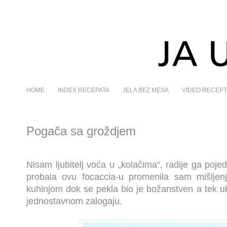
HOME
INDEX RECEPATA
JELA BEZ MESA
VIDEO RECEPT
Pogača sa groždjem
Nisam ljubitelj voća u „kolačima“, radije ga po
probala ovu focaccia-u promenila sam mišljenje
kuhinjom dok se pekla bio je božanstven a tek u
jednostavnom zalogaju.