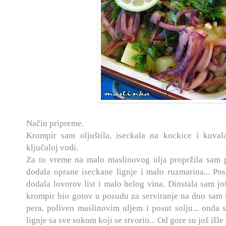
Način pripreme.
Krompir sam oljuštila, iseckala na kockice i kuva
ključaloj vodi.
Za to vreme na malo maslinovog ulja propržila sam 
dodala oprane iseckane lignje i malo ruzmarina... Pos
dodala lovorov list i malo belog vina. Dinstala sam j
krompir bio gotov u posudu za serviranje na dno sam s
pera, poliven maslinovim uljem i posut solju... onda 
lignje sa sve sokom koji se stvorio... Od gore su još išle 