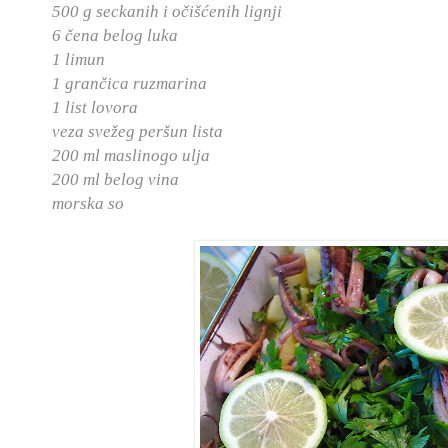
500 g seckanih i očišćenih lignji
6 čena belog luka
1 limun
1 grančica ruzmarina
1 list lovora
veza svežeg peršun lista
200 ml maslinogo ulja
200 ml belog vina
morska so