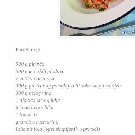
Potrebno je:
500 g pirinča
500 g morskih plodova
2 velika paradajza
300 g pasiranog paradajza ili soka od
paradajza
300 g belog vina
1 glavica crnog luka
6 čena belog luka
1 lovor list
grančica ruzmarina
šaka pinjola (opet skupljenih u prirodi)