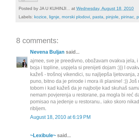
Posted by
JA U KUHINJI...
at
Wednesday, August 18, 2010
Labels:
kozice
,
lignje
,
morski plodovi
,
pasta
,
pinjole
,
pirinac
,
p
8 comments:
Nevena Buljan
said...
ajmee, sve je preedivno, obožavam ovakva jela, i 
boja i topline, uspjela si prenijeti dojam :))) I ovak
kažeš - trošnoj vikendici, su najljepša ljetovanja,
puno, bitno da je prirode i mora ili planine! :)) Jo
tobom i kad kažeš da je najbolje kad skuhaš sama i
nemam povjerenja u restorane, pa mogla bi reć da
pomisao na jedenje u restoranu.. iako skoro nika
ribljem.
August 18, 2010 at 6:19 PM
~Lexibule~
said...