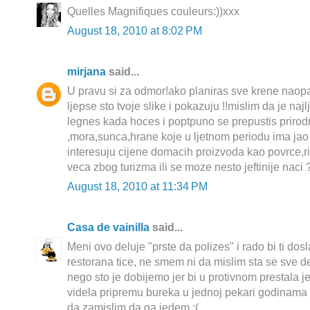
Quelles Magnifiques couleurs:))xxx
August 18, 2010 at 8:02 PM
mirjana
said...
U pravu si za odmor!ako planiras sve krene naop
ljepse sto tvoje slike i pokazuju !!mislim da je na
legnes kada hoces i poptpuno se prepustis prirod
,mora,sunca,hrane koje u ljetnom periodu ima ja
interesuju cijene domacih proizvoda kao povrce,ri
veca zbog turizma ili se moze nesto jeftinije naci 
August 18, 2010 at 11:34 PM
Casa de vainilla
said...
Meni ovo deluje "prste da polizes" i rado bi ti dosl
restorana tice, ne smem ni da mislim sta se sve 
nego sto je dobijemo jer bi u protivnom prestala je
videla pripremu bureka u jednoj pekari godinama
da zamislim da ga jedem :(