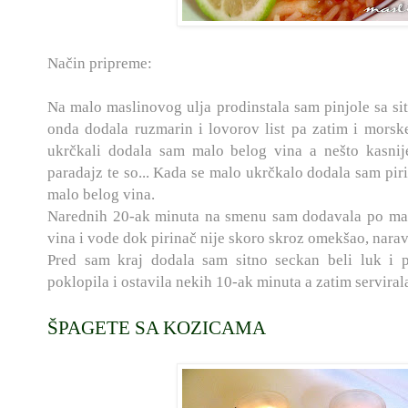
Način pripreme:
Na malo maslinovog ulja prodinstala sam pinjole sa s
onda dodala ruzmarin i lovorov list pa zatim i mors
ukrčkali dodala sam malo belog vina a nešto kasnije
paradajz te so... Kada se malo ukrčkalo dodala sam piri
malo belog vina.
Narednih 20-ak minuta na smenu sam dodavala po mal
vina i vode dok pirinač nije skoro skroz omekšao, narav
Pred sam kraj dodala sam sitno seckan beli luk i pe
poklopila i ostavila nekih 10-ak minuta a zatim serviral
ŠPAGETE SA KOZICAMA