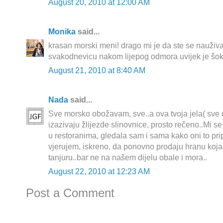
August 20, 2010 at 12:00 AM
Monika
said...
krasan morski meni! drago mi je da ste se naužival
svakodnevicu nakom lijepog odmora uvijek je šok, 
August 21, 2010 at 8:40 AM
Nada
said...
Sve morsko obožavam, sve..a ova tvoja jela( sve d
izazivaju žlijezde slinovnice, prosto rečeno..Mi 
u restoranima, gledala sam i sama kako oni to pri
vjerujem, iskreno, da ponovno prodaju hranu koja
tanjuru..bar ne na našem dijelu obale i mora..
August 22, 2010 at 12:23 AM
Post a Comment