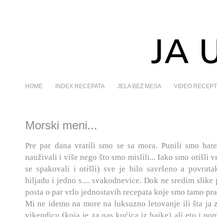
HOME
INDEX RECEPATA
JELA BEZ MESA
VIDEO RECEPT
Morski meni...
Pre par dana vratili smo se sa mora. Punili smo bate
nauživali i više nego što smo mislili... Iako smo otišli
se spakovali i otišli) sve je bilo savršeno a povra
hiljadu i jedno s.... svakodnevice. Dok ne sredim slik
posta o par vrlo jednostavih recepata koje smo tamo prav
Mi ne idemo na more na luksuzno letovanje ili šta ja
vikendicu (koja je za nas kućica iz bajke) ali eto i po