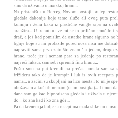
smo da uživamo u morskoj hrani...
Na pristaništu u Herceg Novom postoji prelep rest
gledala đakonije koje tamo služe ali ovog puta pro
kuhinju i ženu kako iz plastične vangle sipa na ova
aranžira... U trenutku sve mi se to prilično smučilo i 
draž, a još kad pomislim da ostatke hrane sigurno ne ba
lignje koje su mi prolazile pored nosa nisu me dotica
napraviti sama prvo zato što znam šta jedem, drugo 
hrane, treće jer i nemam para za jedenje po restora
najveći luksuz sam sebi spremiti finu hranu...
Pošto smo na put krenuli na prečac ponela sam sa 
frižideru tako da je krompir i luk iz ovih recepata
nama... a začini su skupljani na licu mesta i to mi je sp
obožavam a kući ih nemam (osim bosiljka)... Limun da 
dana sam ga kao hipnotisana gledala i uživala u njemu
do... ko zna kad i ko zna gde...
Pa da krenem ja bolje sa receptima mada slike mi i nisu ne