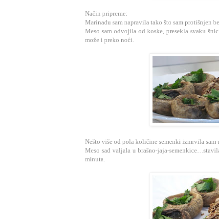
Način pripreme:
Marinadu sam napravila tako što sam protišnjen be
Meso sam odvojila od koske, presekla svaku šnicl
može i preko noći.
Nešto više od pola količine semenki izmrvila sam u 
Meso sad valjala u brašno-jaja-semenkice…stavil
minuta.