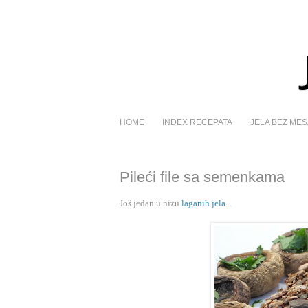
HOME
INDEX RECEPATA
JELA BEZ MES
Pileći file sa semenkama
Još jedan u nizu
laganih jela...