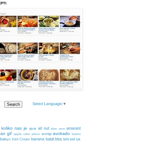
EPTI
Select Language
▼
 koliko nas je
all nut
amarant
ajvar
aloe vera
an gif
avokado
aronija
apple cider
arbun
babini
banana
batat
bbq sos
Baileys Irish Cream
beli luk