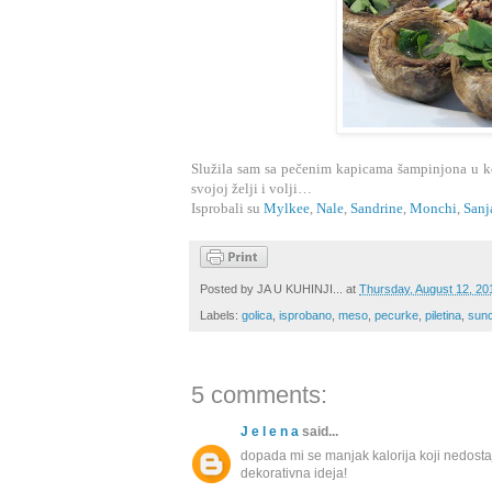
Služila sam sa pečenim kapicama šampinjona u ko
svojoj želji i volji…
Isprobali su
Mylkee
,
Nale
,
Sandrine
,
Monchi
,
Sanj
Posted by
JA U KUHINJI...
at
Thursday, August 12, 20
Labels:
golica
,
isprobano
,
meso
,
pecurke
,
piletina
,
sunc
5 comments:
J e l e n a
said...
dopada mi se manjak kalorija koji nedostaj
dekorativna ideja!