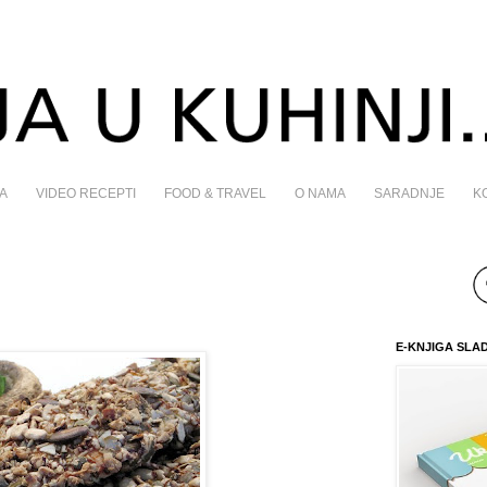
A
VIDEO RECEPTI
FOOD & TRAVEL
O NAMA
SARADNJE
K
E-KNJIGA SLA