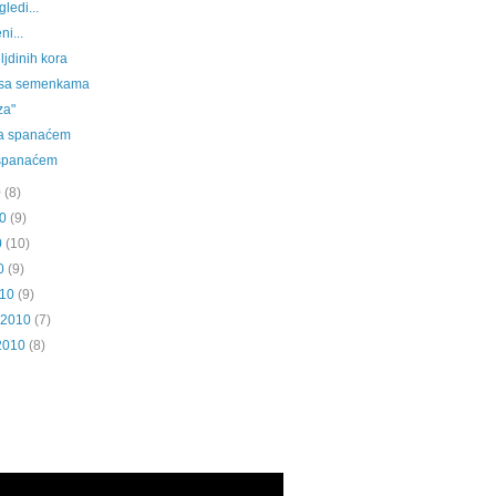
ledi...
i...
ljdinih kora
le sa semenkama
za"
sa spanaćem
 spanaćem
0
(8)
0
(9)
0
(10)
0
(9)
010
(9)
 2010
(7)
2010
(8)