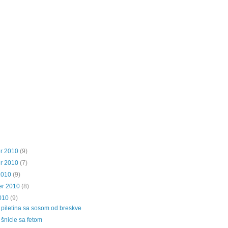
r 2010
(9)
r 2010
(7)
2010
(9)
er 2010
(8)
010
(9)
 piletina sa sosom od breskve
šnicle sa fetom