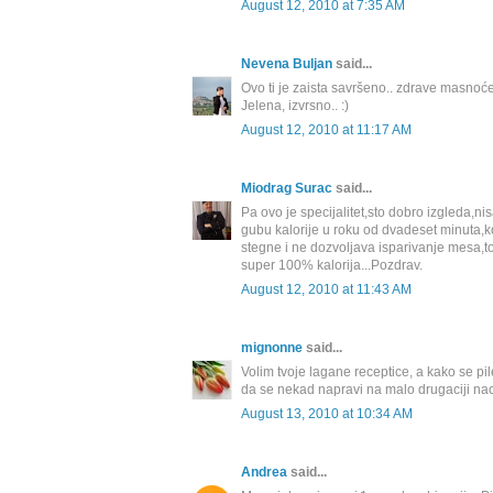
August 12, 2010 at 7:35 AM
Nevena Buljan
said...
Ovo ti je zaista savršeno.. zdrave masnoć
Jelena, izvrsno.. :)
August 12, 2010 at 11:17 AM
Miodrag Surac
said...
Pa ovo je specijalitet,sto dobro izgleda,n
gubu kalorije u roku od dvadeset minuta,koli
stegne i ne dozvoljava isparivanje mesa,to 
super 100% kalorija...Pozdrav.
August 12, 2010 at 11:43 AM
mignonne
said...
Volim tvoje lagane receptice, a kako se pi
da se nekad napravi na malo drugaciji naci
August 13, 2010 at 10:34 AM
Andrea
said...