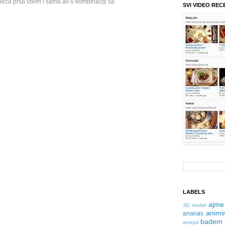
eća prsa volim i sama ali u kombinaciji sa
SVI VIDEO REC
LABELS
ajme
3D model
animir
ananas
badem
recepti