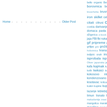
bello organic
Be
borovnica
b
brus
bruschetta
iron skillet
ce
Home
Older Post
citati
citrusi
darivanj
cvekla
domaca pasta
džigerica
e-book
jaja
FBI
fbi ruk
gif pripreme
grožd
grilijas
griz
hrana
hobotnica
in
indijski orah
isprobala
is
Oliver
japanska ja
kajmak
kafa
k
keksici
kefir
k
kokosovo ml
kondenzovan
krastavac
krilca
ku
kulen
kupine
lazanje
leblebi
limun
lisnato 
makadamija orasi
mangulica
marak