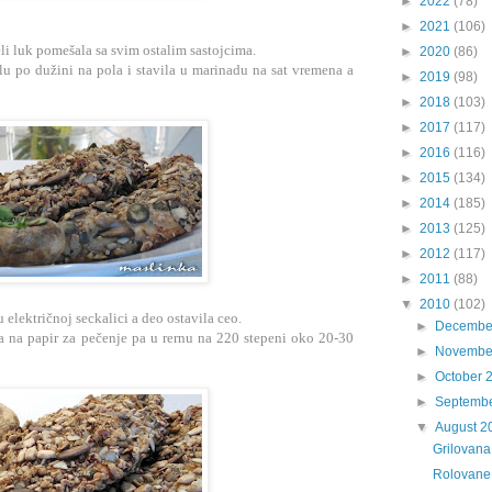
►
2022
(78)
►
2021
(106)
li luk pomešala sa svim ostalim sastojcima.
►
2020
(86)
u po dužini na pola i stavila u marinadu na sat vremena a
►
2019
(98)
►
2018
(103)
►
2017
(117)
►
2016
(116)
►
2015
(134)
►
2014
(185)
►
2013
(125)
►
2012
(117)
►
2011
(88)
▼
2010
(102)
električnoj seckalici a deo ostavila ceo.
►
Decembe
a na papir za pečenje pa u rernu na 220 stepeni oko 20-30
►
Novembe
►
October 
►
Septemb
▼
August 2
Grilovana
Rolovane 