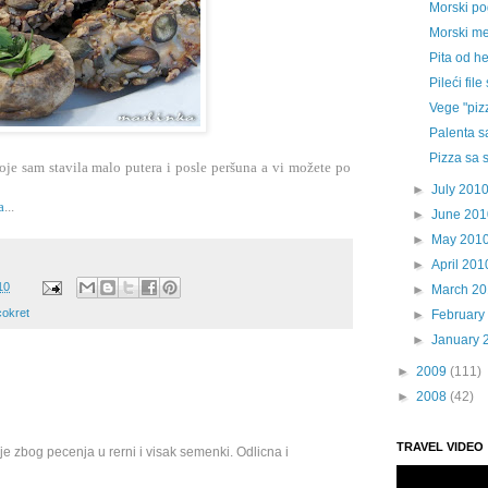
Morski pog
Morski men
Pita od he
Pileći fi
Vege "piz
Palenta 
Pizza sa
je sam stavila malo putera i posle peršuna a vi možete po
►
July 201
a
...
►
June 201
►
May 201
►
April 201
10
►
March 2
okret
►
February
►
January 
►
2009
(111)
►
2008
(42)
TRAVEL VIDEO
e zbog pecenja u rerni i visak semenki. Odlicna i