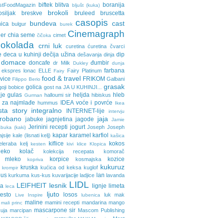
biftek
blitva
boranija
stFoodMagazin
bljušt (kuka)
brokoli
osiljak
breskve
bruleed
bruscetta
casopis
bundeva
cast
nica
bulgur
burek
Cinemagraph
ler
chia seme
cimet
čičoka
cokolada
crni luk
curetina
ćuretina
čvarci
e
deca u kuhinji
dečija užina
dip
dešavanja
dinja
domace
doncafe
đumbir
dr Milk
Dukley
dunja
farbana
ekspres lonac
ELLE
Fairy Platinum
Fairy
food & travel
avice
FRIKOM
Galbani
Filippo Berio
grasak
golica
goji bobice
gost na JA U KUHINJI...
je
gulas
heljda
hleb
halloumi sir
hibiskus
Gurman
 za najmlađe
IDEA voće i povrće
hummus
Ikea
sta story
integralno
INTERNET-lije
intervju
probano
jaja
jabuke
jagnjetina
jagode
Jamie
Jerinini recepti
jogurt
Joseph Joseph
buka (kaki)
kapar
karamel
karfiol
ajsije
kale (lisnati kelj)
kašica
kiflice
kokos
eleraba
kelj
kesten
kivi
klice
Klopica
eko
kolač
kolekcija recepata
komorač
o mleko
korpice
kozice
kosmajska
kopriva
kukuruz
kruska
kućica od keksa
kuglof
krompir
pus
lan
kurkuma
kus-kus
kuvarijacije
ladjice
lavanda
LIDL
LEIFHEIT
lesnik
ja
lignje
limeta
leca
ljuto
testo
losos
luk
mak
Live Inspire
lubenica
maline
mamini recepti
mandarina
mango
mali princ
mascarpone sir
uja
marcipan
Mascom Publishing