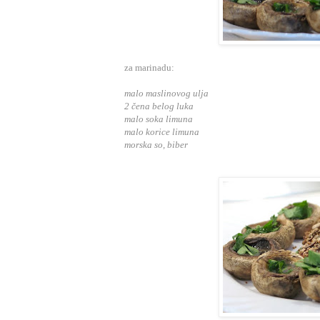
za marinadu:
malo maslinovog ulja
2 čena belog luka
malo soka limuna
malo korice limuna
morska so, biber