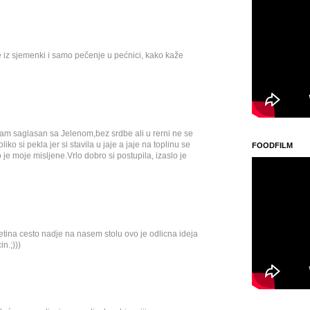
e iz sjemenki i samo pečenje u pećnici, kako kaže
isam saglasan sa Jelenom,bez srdbe ali u rerni ne se
ko si pekla jer si stavila u jaje a jaje na toplinu se
FOODFILM
je moje misljene.Vrlo dobro si postupila, izaslo je
letina cesto nadje na nasem stolu ovo je odlicna ideja
n.;)))