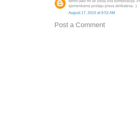
Mmm jako mi se sviđa ova kombinacija. Pil
sjemenkama postaju prava delikatesa. :)
August 17, 2010 at 9:52 AM
Post a Comment