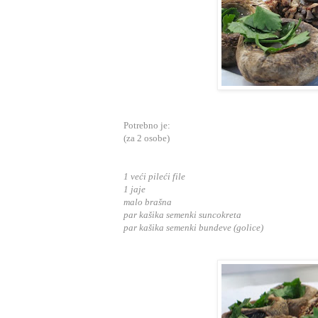
Potrebno je:
(za 2 osobe)
1 veći pileći file
1 jaje
malo brašna
par kašika semenki suncokreta
par kašika semenki bundeve (golice)