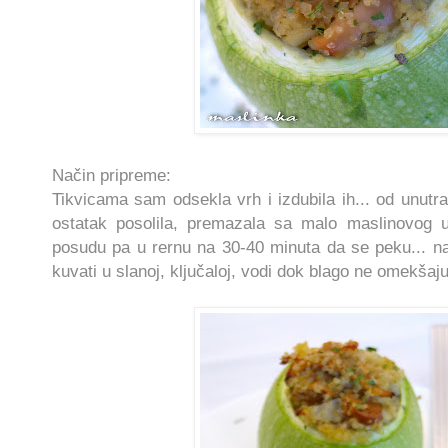
Način pripreme:
Tikvicama sam odsekla vrh i izdubila ih... od unutra
ostatak posolila, premazala sa malo maslinovog ul
posudu pa u rernu na 30-40 minuta da se peku... n
kuvati u slanoj, ključaloj, vodi dok blago ne omekšaju