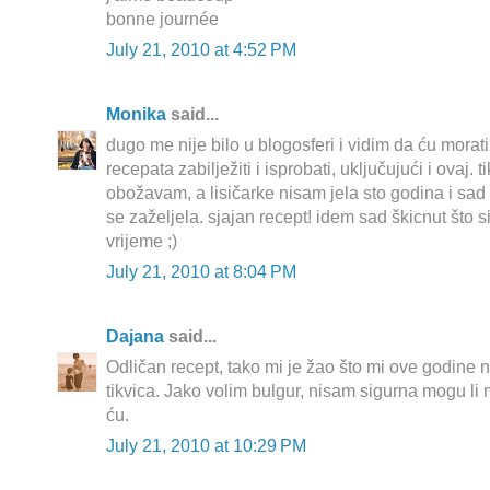
bonne journée
July 21, 2010 at 4:52 PM
Monika
said...
dugo me nije bilo u blogosferi i vidim da ću mora
recepata zabilježiti i isprobati, uključujući i ovaj. 
obožavam, a lisičarke nisam jela sto godina i sad
se zaželjela. sjajan recept! idem sad škicnut što s
vrijeme ;)
July 21, 2010 at 8:04 PM
Dajana
said...
Odličan recept, tako mi je žao što mi ove godine n
tikvica. Jako volim bulgur, nisam sigurna mogu li n
ću.
July 21, 2010 at 10:29 PM