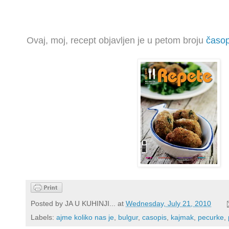
Ovaj
, moj,
recept objavljen je u petom broju
časo
Posted by
JA U KUHINJI...
at
Wednesday, July 21, 2010
Labels:
ajme koliko nas je
,
bulgur
,
casopis
,
kajmak
,
pecurke
,