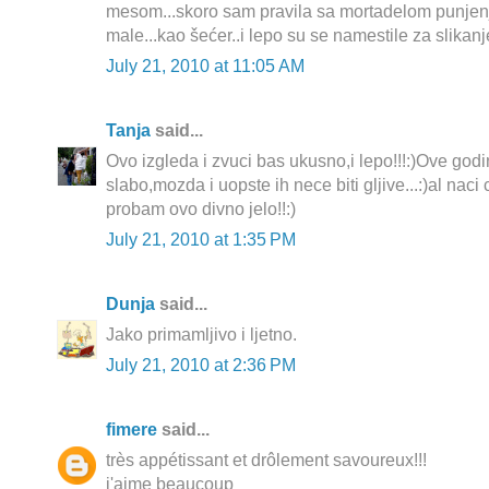
mesom...skoro sam pravila sa mortadelom punjenje.
male...kao šećer..i lepo su se namestile za slikanje
July 21, 2010 at 11:05 AM
Tanja
said...
Ovo izgleda i zvuci bas ukusno,i lepo!!!:)Ove god
slabo,mozda i uopste ih nece biti gljive...:)al naci 
probam ovo divno jelo!!:)
July 21, 2010 at 1:35 PM
Dunja
said...
Jako primamljivo i ljetno.
July 21, 2010 at 2:36 PM
fimere
said...
très appétissant et drôlement savoureux!!!
j'aime beaucoup