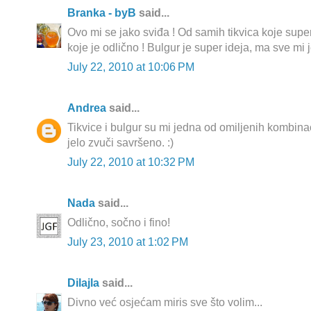
Branka - byB
said...
Ovo mi se jako sviđa ! Od samih tikvica koje supe
koje je odlično ! Bulgur je super ideja, ma sve mi j
July 22, 2010 at 10:06 PM
Andrea
said...
Tikvice i bulgur su mi jedna od omiljenih kombinac
jelo zvuči savršeno. :)
July 22, 2010 at 10:32 PM
Nada
said...
Odlično, sočno i fino!
July 23, 2010 at 1:02 PM
Dilajla
said...
Divno već osjećam miris sve što volim...