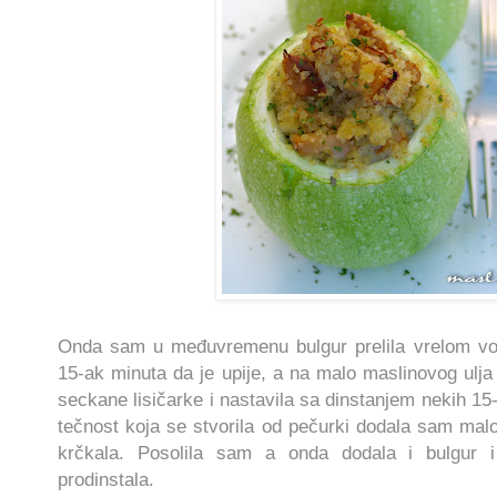
Onda sam u međuvremenu bulgur prelila vrelom vod
15-ak minuta da je upije, a na malo maslinovog ulja
seckane lisičarke i nastavila sa dinstanjem nekih 15-
tečnost koja se stvorila od pečurki dodala sam malo
krčkala. Posolila sam a onda dodala i bulgur 
prodinstala.