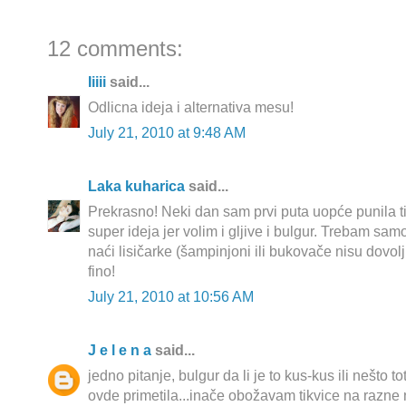
12 comments:
Iiiii
said...
Odlicna ideja i alternativa mesu!
July 21, 2010 at 9:48 AM
Laka kuharica
said...
Prekrasno! Neki dan sam prvi puta uopće punila t
super ideja jer volim i gljive i bulgur. Trebam samo
naći lisičarke (šampinjoni ili bukovače nisu dovolj
fino!
July 21, 2010 at 10:56 AM
J e l e n a
said...
jedno pitanje, bulgur da li je to kus-kus ili nešto 
ovde primetila...inače obožavam tikvice na razne