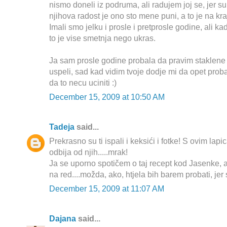
nismo doneli iz podruma, ali radujem joj se, jer s
njihova radost je ono sto mene puni, a to je na kra
Imali smo jelku i prosle i pretprosle godine, ali 
to je vise smetnja nego ukras.
Ja sam prosle godine probala da pravim staklene 
uspeli, sad kad vidim tvoje dodje mi da opet pro
da to necu uciniti :)
December 15, 2009 at 10:50 AM
Tadeja
said...
Prekrasno su ti ispali i keksići i fotke! S ovim lapi
odbija od njih.....mrak!
Ja se uporno spotičem o taj recept kod Jasenke, a
na red....možda, ako, htjela bih barem probati, jer 
December 15, 2009 at 11:07 AM
Dajana
said...