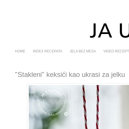
HOME
INDEX RECEPATA
JELA BEZ MESA
VIDEO RECEPT
"Stakleni" keksići kao ukrasi za jelku