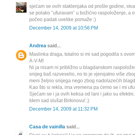
sjećam se ovih staklenjaka od prošle godine, stvarno
se polako "ufuravam" u božićno raspoloženje, a ov
počeo padati uvelike pomaže :)
December 14, 2009 at 10:56 PM
Andrea
said...
Maslinka draga, totalno si mi sad pogodila s ov
A-V-M!
Ni ja nisam ni približno u blagdanskom raspolože
snijeg baš razveselio, no to je vjerojatno više zbog
meni željno snijega nego zbog nadolazećih blagd
Kao što si rekla, ima vremena pa ćemo se i mi ufura
Sjećam se i ja ovih keksa od lani i jako su efektni. 
Idem sad slušat Birkinovu! ;)
December 14, 2009 at 11:32 PM
Casa de vainilla
said...