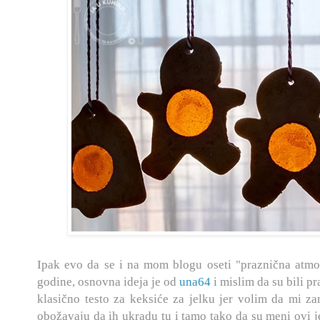
Ipak evo da se i na mom blogu oseti "praznična atmos
godine, osnovna ideja je od
una64
i mislim da su bili pr
klasično testo za keksiće za jelku jer volim da mi z
obožavaju da ih ukradu tu i tamo tako da su meni ovi jes