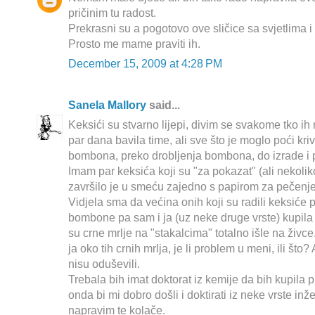
pričinim tu radost.
Prekrasni su a pogotovo ove sličice sa svjetlima 
Prosto me mame praviti ih.
December 15, 2009 at 4:28 PM
Sanela Mallory
said...
Keksići su stvarno lijepi, divim se svakome tko ih 
par dana bavila time, ali sve što je moglo poći kri
bombona, preko drobljenja bombona, do izrade i 
Imam par keksića koji su "za pokazat" (ali nekoli
završilo je u smeću zajedno s papirom za pečenje
Vidjela sma da većina onih koji su radili keksiće
bombone pa sam i ja (uz neke druge vrste) kupila i
su crne mrlje na "stakalcima" totalno išle na živc
ja oko tih crnih mrlja, je li problem u meni, ili št
nisu oduševili.
Trebala bih imat doktorat iz kemije da bih kupila 
onda bi mi dobro došli i doktirati iz neke vrste in
napravim te kolače.