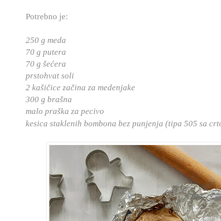
Potrebno je:
250 g meda
70 g putera
70 g šećera
prstohvat soli
2 kašičice začina za medenjake
300 g brašna
malo praška za pecivo
kesica staklenih bombona bez punjenja (tipa 505 sa cr