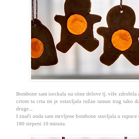
Bombone sam iseckala na sitne delove tj. više zdrobila 
crtom ta crta mi je ostavljala ružan taman trag tako 
druge...
I znači onda sam mrvljene bombone stavljala u rupuce 
180 stepeni 10 minuta.