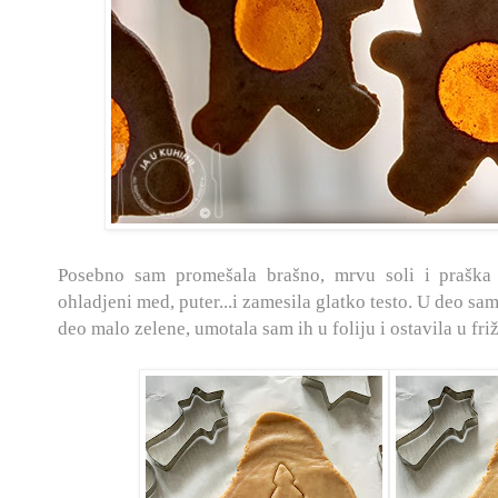
Posebno sam promešala brašno, mrvu soli i praška
ohladjeni med, puter...i zamesila glatko testo. U deo sam
deo malo zelene, umotala sam ih u foliju i ostavila u friž