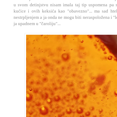
u svom detinjstvu nisam imala taj tip uspomena pa s
kućice i ovih keksića kao "obavezno"... ma sad hte
nestrpljenjem a ja onda ne mogu biti neraspoložena i "l
ja upadnem u "čaroliju"...