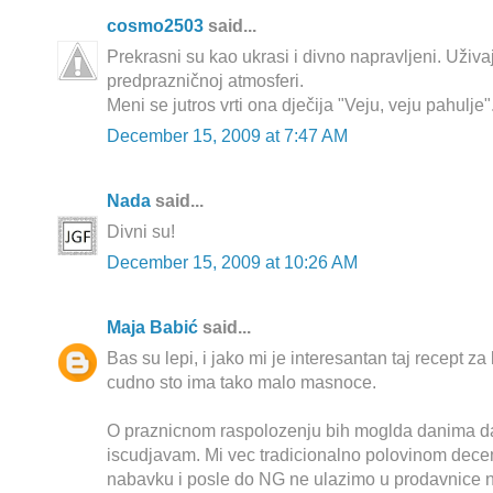
cosmo2503
said...
Prekrasni su kao ukrasi i divno napravljeni. Uživaj
predprazničnoj atmosferi.
Meni se jutros vrti ona dječija "Veju, veju pahulje"
December 15, 2009 at 7:47 AM
Nada
said...
Divni su!
December 15, 2009 at 10:26 AM
Maja Babić
said...
Bas su lepi, i jako mi je interesantan taj recept za 
cudno sto ima tako malo masnoce.
O praznicnom raspolozenju bih moglda danima da 
iscudjavam. Mi vec tradicionalno polovinom dec
nabavku i posle do NG ne ulazimo u prodavnice ni