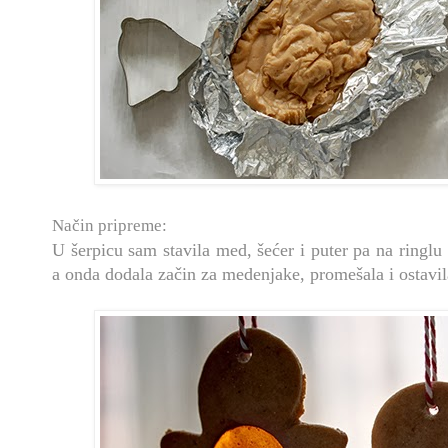
Način pripreme:
U šerpicu sam stavila med, šećer i puter pa na ringlu 
a onda dodala začin za medenjake, promešala i ostavil