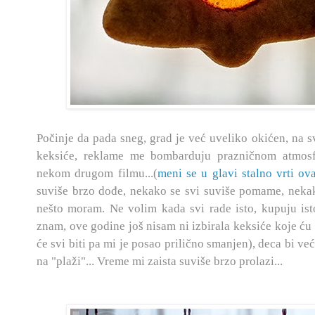
Počinje da pada sneg, grad je već uveliko okićen, na 
keksiće, reklame me bombarduju prazničnom atmos
nekom drugom filmu...(
meni se u glavi stalno vrti o
v
suviše brzo dođe, nekako se svi suviše pomame, neka
nešto moram. Ne volim kada svi rade isto, kupuju isto
znam, ov
e god
ine još nisam ni izbirala keksiće koje ć
će svi biti pa mi je posao prilično smanjen), deca bi već
na "plaži"... Vreme mi zaista suviše brzo prolazi...