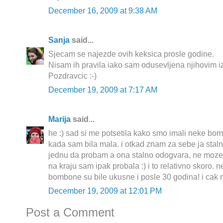
December 16, 2009 at 9:38 AM
Sanja
said...
Sjecam se najezde ovih keksica prosle godine.
Nisam ih pravila iako sam odusevljena njihovim 
Pozdravcic :-)
December 19, 2009 at 7:17 AM
Marija
said...
he :) sad si me potsetila kako smo imali neke bo
kada sam bila mala. i otkad znam za sebe ja sta
jednu da probam a ona stalno odogvara, ne moze,
na kraju sam ipak probala :) i to relativno skoro. n
bombone su bile ukusne i posle 30 godina! i cak mi 
December 19, 2009 at 12:01 PM
Post a Comment