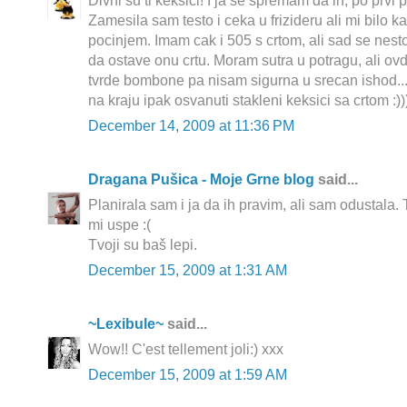
Divni su ti keksici! I ja se spremam da ih, po prvi p
Zamesila sam testo i ceka u frizideru ali mi bilo 
pocinjem. Imam cak i 505 s crtom, ali sad se nest
da ostave onu crtu. Moram sutra u potragu, ali ovd
tvrde bombone pa nisam sigurna u srecan ishod.
na kraju ipak osvanuti stakleni keksici sa crtom :))
December 14, 2009 at 11:36 PM
Dragana Pušica - Moje Grne blog
said...
Planirala sam i ja da ih pravim, ali sam odustala
mi uspe :(
Tvoji su baš lepi.
December 15, 2009 at 1:31 AM
~Lexibule~
said...
Wow!! C'est tellement joli:) xxx
December 15, 2009 at 1:59 AM