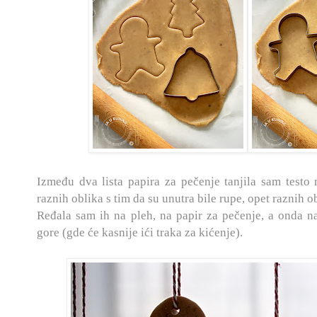
Između dva lista papira za pečenje tanjila sam testo
raznih oblika s tim da su unutra bile rupe, opet raznih o
Ređala sam ih na pleh, na papir za pečenje, a onda n
gore (gde će kasnije ići traka za kićenje).