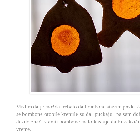
Mislim da je možda trebalo da bombone stavim posle 2-
se bombone otopile krenule su da "pućkaju" pa sam dob
desilo znači staviti bombone malo kasnije da bi keksići
vreme.